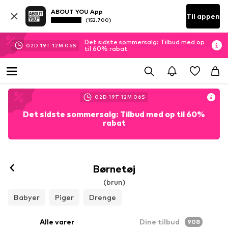
ABOUT YOU App
Til appen
(152.700)
Det sidste sommersalg: Tilbud med op
02
D
19
T
12
M
04
S
til 60% rabat
02
D
19
T
12
M
04
S
Det sidste sommersalg: Tilbud med op til 60%
rabat
Børnetøj
(brun)
Babyer
Piger
Drenge
Alle varer
Dine tilbud
908