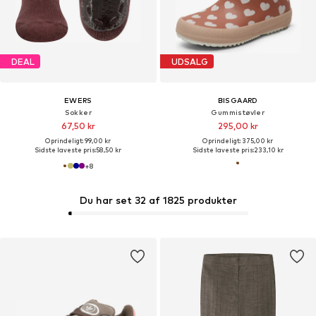
DEAL
UDSALG
EWERS
BISGAARD
Sokker
Gummistøvler
67,50 kr
295,00 kr
Oprindeligt: 99,00 kr
Oprindeligt: 375,00 kr
Sidste laveste pris:
58,50 kr
Sidste laveste pris:
233,10 kr
+
8
Du har set 32 af 1825 produkter