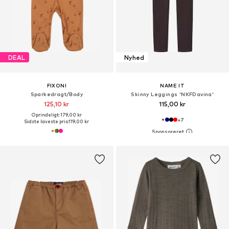
DEAL
Nyhed
FIXONI
NAME IT
Sparkedragt/Body
Skinny Leggings 'NKFDavina'
125,10 kr
115,00 kr
Oprindeligt: 179,00 kr
+
7
Sidste laveste pris:
119,00 kr