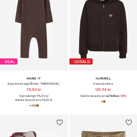
DEAL
UDSALG
NAME IT
HUMMEL
Sparkedragt/Body 'NBNNAKAL'
Sweatjakke
76,50 kr
125,96 kr
Oprindeligt: 115,00 kr
Sidste laveste pris:
279,95 kr
-55%
Sidste laveste pris:
76,50 kr