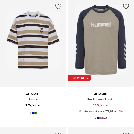
UDSALG
HUMMEL
HUMMEL
Shirts
Funktionsskjorte
129,95 kr
149,95 kr
Sidste laveste pris:
179,95 kr
-16%
+
9