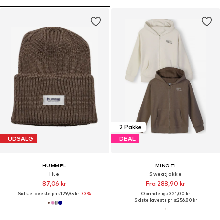
2 Pakke
UDSALG
DEAL
HUMMEL
MINOTI
Hue
Sweatjakke
87,06 kr
Fra 288,90 kr
Sidste laveste pris:
129,95 kr
-33%
Oprindeligt: 321,00 kr
Sidste laveste pris:
256,80 kr