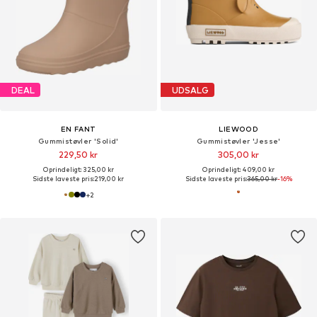
DEAL
UDSALG
EN FANT
LIEWOOD
Gummistøvler 'Solid'
Gummistøvler 'Jesse'
229,50 kr
305,00 kr
Oprindeligt: 325,00 kr
Oprindeligt: 409,00 kr
Sidste laveste pris:
219,00 kr
Sidste laveste pris:
365,00 kr
-16%
+
2