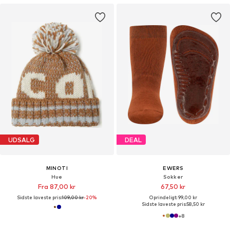
UDSALG
DEAL
MINOTI
EWERS
Hue
Sokker
Fra 87,00 kr
67,50 kr
Sidste laveste pris:
109,00 kr
-20%
Oprindeligt: 99,00 kr
Sidste laveste pris:
58,50 kr
+
8