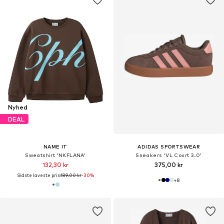
Nyhed
DEAL
NAME IT
ADIDAS SPORTSWEAR
Sweatshirt 'NKFLANA'
Sneakers 'VL Court 3.0'
132,30 kr
375,00 kr
Sidste laveste pris:
189,00 kr
-30%
+
8