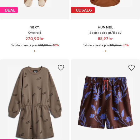
DEAL
UDSALG
NEXT
HUMMEL
Overall
Sparkedragt/Body
270,90 kr
85,97 kr
Sidste laveste pris:
301,00 kr
-10%
Sidste laveste pris:
199,95 kr
-57%