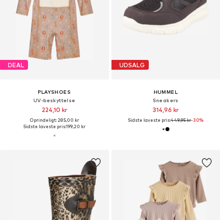
DEAL
UDSALG
PLAYSHOES
HUMMEL
UV-beskyttelse
Sneakers
224,10 kr
314,96 kr
Oprindeligt: 285,00 kr
Sidste laveste pris:
449,95 kr
-30%
Sidste laveste pris:
199,20 kr