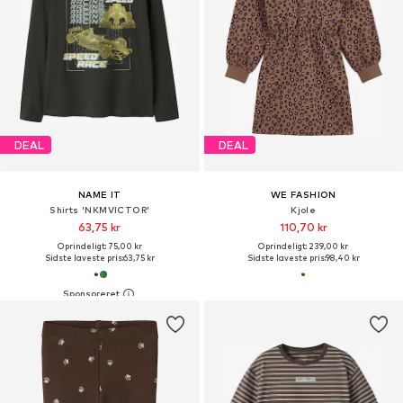
DEAL
DEAL
NAME IT
WE FASHION
Shirts 'NKMVICTOR'
Kjole
63,75 kr
110,70 kr
Oprindeligt: 75,00 kr
Oprindeligt: 239,00 kr
Sidste laveste pris:
63,75 kr
Sidste laveste pris:
98,40 kr