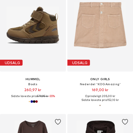
UDSALG
UDSALG
HUMMEL
ONLY GIRLS
Boots
Nederdel 'KOGAmazing'
260,97 kr
169,00 kr
Sidste laveste pris:
579,95 kr
-55%
Oprindeligt: 205,00 kr
Sidste laveste pris:
152,10 kr