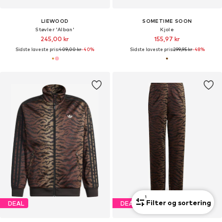
LIEWOOD
SOMETIME SOON
Støvler 'Alban'
Kjole
245,00 kr
155,97 kr
Sidste laveste pris:
409,00 kr
-40%
Sidste laveste pris:
299,95 kr
-48%
1
Filter og sortering
DEAL
DEAL