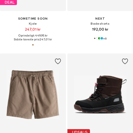
DEAL
SOMETIME SOON
NEXT
Kjole
Badeshorts
247,01 kr
192,00 kr
Oprindeligt: 449,95 kr
+
6
Sidste laveste pris:
247,01 kr
UDSALG