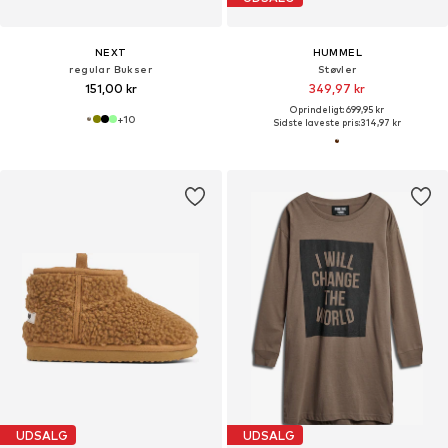
NEXT
HUMMEL
regular Bukser
Støvler
151,00 kr
349,97 kr
Oprindeligt: 699,95 kr
+
10
Sidste laveste pris:
314,97 kr
UDSALG
UDSALG