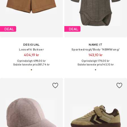
DEAL
DEAL
DESIGUAL
NAME IT
Loosefit Bukser
Sparkedragt/Body 'NBMWang'
404,19 kr
143,10 kr
Oprindeligt: 499,00 kr
Oprindeligt: 179,00 kr
Sidste laveste pris:
381,74 kr
Sidste laveste pris:
143,10 kr