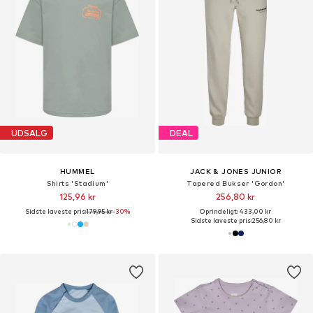
UDSALG
DEAL
HUMMEL
JACK & JONES JUNIOR
Shirts 'Stadium'
Tapered Bukser 'Gordon'
125,96 kr
256,80 kr
Sidste laveste pris:
179,95 kr
-30%
Oprindeligt: 433,00 kr
Sidste laveste pris:
256,80 kr