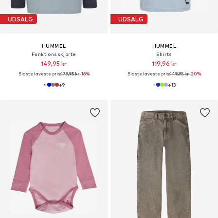
UDSALG
UDSALG
HUMMEL
HUMMEL
Funktionsskjorte
Shirts
149,95 kr
119,96 kr
Sidste laveste pris:
179,95 kr
-16%
Sidste laveste pris:
149,95 kr
-20%
+
9
+
13