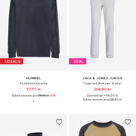
UDSALG
DEAL
HUMMEL
JACK & JONES JUNIOR
Funktionsskjorte
Tapered Bukser 'Kane'
97,97 kr
268,80 kr
Sidste laveste pris:
199,95 kr
-51%
Oprindeligt: 448,00 kr
Sidste laveste pris:
268,80 kr