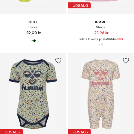
UDSALG
NEXT
HUMMEL
Sokker
Shirts
132,00 kr
125,96 kr
Sidste laveste pris:
179,95 kr
-30%
UDSALG
UDSALG