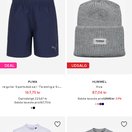
DEAL
UDSALG
PUMA
HUMMEL
regular Sportsbukser 'Teamliga Sideline'
Hue
167,75 kr
87,06 kr
Oprindeligt: 223,67 kr
Sidste laveste pris:
129,95 kr
-33%
Sidste laveste pris:
167,75 kr