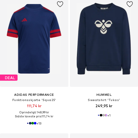
DEAL
ADIDAS PERFORMANCE
HUMMEL
Funktionsskjorte 'Squa25'
Sweatshirt 'Tukas'
111,74 kr
249,95 kr
Oprindeligt: 148,99 kr
+
1
Sidste laveste pris:
111,74 kr
+
13