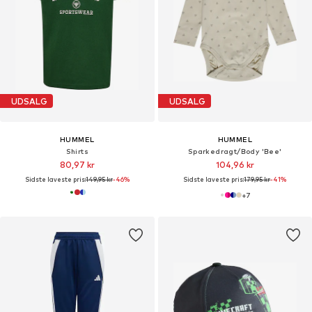
UDSALG
UDSALG
HUMMEL
HUMMEL
Shirts
Sparkedragt/Body 'Bee'
80,97 kr
104,96 kr
Sidste laveste pris:
149,95 kr
-46%
Sidste laveste pris:
179,95 kr
-41%
+
7