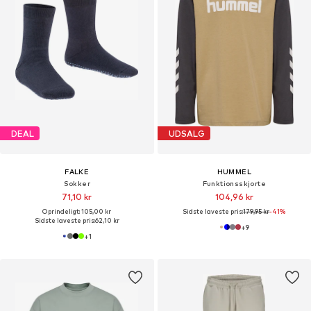
DEAL
UDSALG
FALKE
HUMMEL
Sokker
Funktionsskjorte
71,10 kr
104,96 kr
Oprindeligt: 105,00 kr
Sidste laveste pris:
179,95 kr
-41%
Sidste laveste pris:
62,10 kr
+
9
+
1