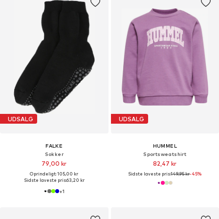
UDSALG
UDSALG
FALKE
HUMMEL
Sokker
Sportsweatshirt
79,00 kr
82,47 kr
Oprindeligt: 105,00 kr
Sidste laveste pris:
149,95 kr
-45%
Sidste laveste pris:
63,20 kr
+
1