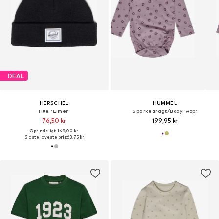
DEAL
HERSCHEL
HUMMEL
Hue 'Elmer'
Sparkedragt/Body 'Aop'
76,50 kr
199,95 kr
Oprindeligt: 149,00 kr
Sidste laveste pris:
63,75 kr