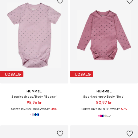
UDSALG
UDSALG
HUMMEL
HUMMEL
Sparkedragt/Body 'Beesy'
Sparkedragt/Body 'Bee'
95,96 kr
80,97 kr
Sidste laveste pris:
149,95 kr
-36%
Sidste laveste pris:
179,95 kr
-55%
+
7