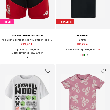
DEAL
UDSALG
ADIDAS PERFORMANCE
HUMMEL
regular Sportsbukser 'Deutschland 26 Tiro'
Shirts
223,76 kr
89,95 kr
Oprindeligt: 298,35 kr
Sidste laveste pris:
99,95 kr
-10%
Sidste laveste pris:
223,76 kr
+
1