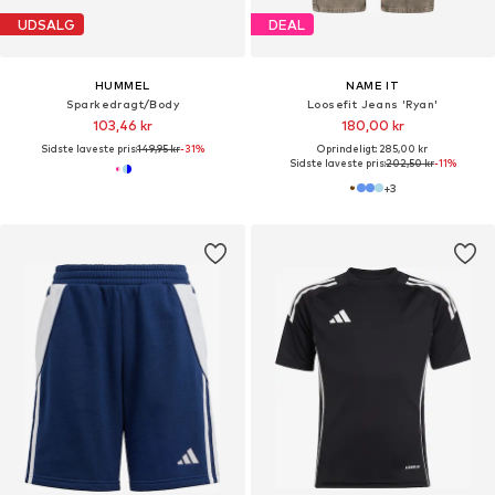
UDSALG
DEAL
HUMMEL
NAME IT
Sparkedragt/Body
Loosefit Jeans 'Ryan'
103,46 kr
180,00 kr
Sidste laveste pris:
149,95 kr
-31%
Oprindeligt: 285,00 kr
Sidste laveste pris:
202,50 kr
-11%
+
3