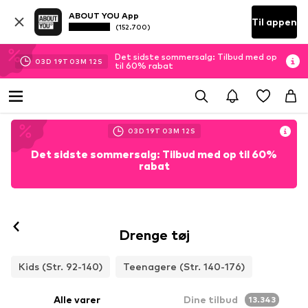
ABOUT YOU App
Til appen
(152.700)
Det sidste sommersalg: Tilbud med op
03
D
19
T
03
M
09
S
til 60% rabat
03
D
19
T
03
M
09
S
Det sidste sommersalg: Tilbud med op til 60%
rabat
Drenge tøj
Kids (Str. 92-140)
Teenagere (Str. 140-176)
Alle varer
Dine tilbud
13.343