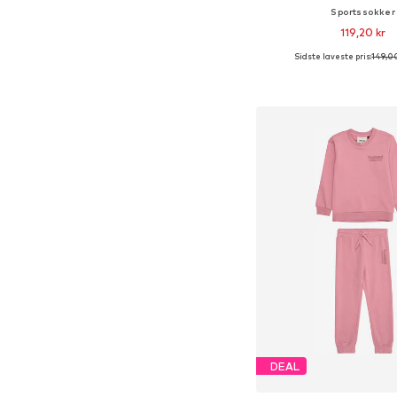
Sportssokker
119,20 kr
Sidste laveste pris:
149,00
Føj til indkøbs
DEAL