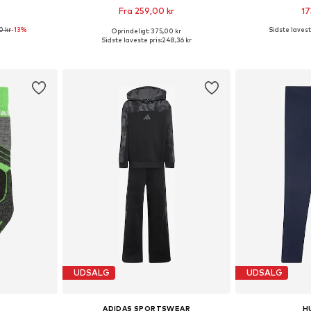
Fra 259,00 kr
17
0 kr
-13%
Sidste lavest
Oprindeligt: 375,00 kr
Tilgængelige størrelser: 104, 110, 116, 122, 128
Fås i mange størrelser
Fås i ma
Sidste laveste pris:
248,36 kr
kurv
Føj til indkøbskurv
Føj til
UDSALG
UDSALG
ADIDAS SPORTSWEAR
H