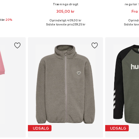
Træningsdragt
regular
305,00 kr
Fra
 kr
-20%
Oprindeligt: 409,00 kr
Oprinde
Tilgængelige størrelser: 86-98, 98-122, 128-142, 144-158
Fås i mange størrelser
Fås i ma
Sidste laveste pris:
259,25 kr
Sidste lave
kurv
Føj til indkøbskurv
Føj til
UDSALG
UDSALG