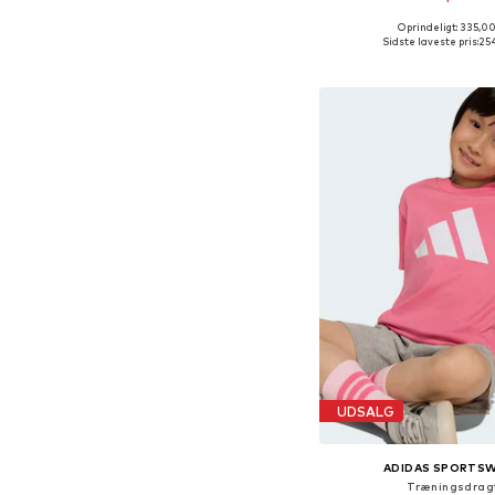
Oprindeligt: 335,00
Fås i mange større
Sidste laveste pris:
254
Føj til indkøbs
UDSALG
ADIDAS SPORTS
Træningsdrag