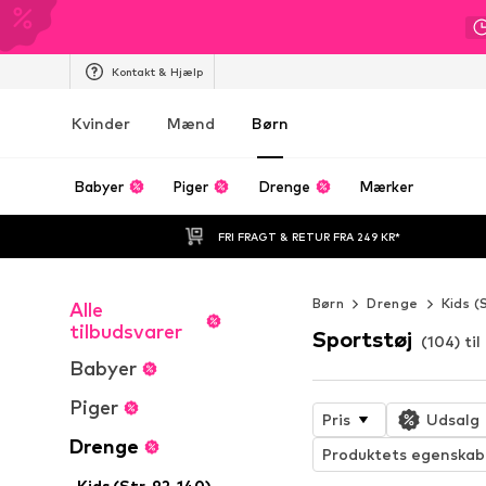
Kontakt & Hjælp
Kvinder
Mænd
Børn
Babyer
Piger
Drenge
Mærker
FRI FRAGT & RETUR FRA 249 KR*
Børn
Drenge
Kids (
Alle
tilbudsvarer
Sportstøj
(104) ti
Babyer
Piger
Pris
Udsalg
Drenge
Produktets egenskab
Kids (Str. 92-140)