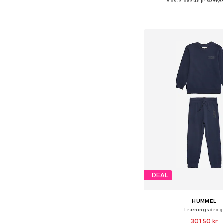
Sidste laveste pris:
399,95
Fås i mange større
Føj til indkøbs
DEAL
HUMMEL
Træningsdrag
301,50 kr