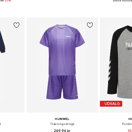
 kr
-30%
Sidste laveste 
lser
Fås i mange størrelser
Fås i ma
kurv
Føj til indkøbskurv
Føj til
UDSALG
HUMMEL
H
t
Træningsdragt
Funkt
269,96 kr
10