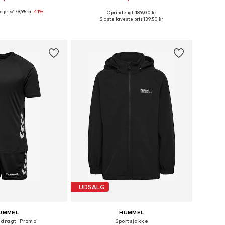
 pris:
179,95 kr
+
9
-41%
+
2
Oprindeligt: 189,00 kr
nge størrelser
Fås i mange størrelser
Sidste laveste pris:
139,50 kr
 indkøbskurv
Føj til indkøbskurv
UDSALG
UMMEL
HUMMEL
dragt 'Promo'
Sportsjakke