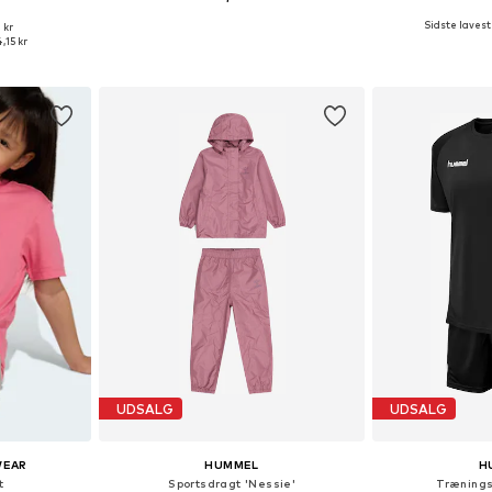
Sidste laveste
 kr
lser
Fås i mange størrelser
Fås i ma
,15 kr
kurv
Føj til indkøbskurv
Føj til
UDSALG
UDSALG
WEAR
HUMMEL
H
t
Sportsdragt 'Nessie'
Trænings