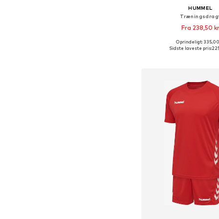
HUMMEL
Træningsdrag
Fra 238,50 k
Oprindeligt: 335,00
Fås i mange større
Sidste laveste pris:
225
Føj til indkøbs