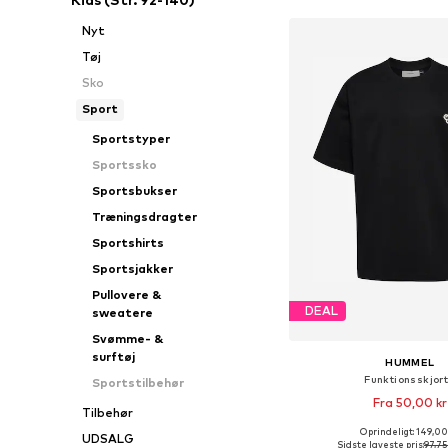
Nyt
Tøj
Sko
Sport
Sportstyper
Sportssko
Sportsbukser
Træningsdragter
Sportshirts
Sportsjakker
Pullovere &
DEAL
sweatere
Svømme- &
surftøj
HUMMEL
Funktionsskjor
Sportstilbehør
Fra 50,00 kr
Tilbehør
Oprindeligt: 149,00
UDSALG
Fås i mange større
Sidste laveste pris:
97,75