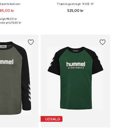
 Sportsbukser
Træningsdragt 'KOE H'
 85,00 kr
525,00 kr
ligt: 99,00 kr
nge størrelser
Tilgængelige størrelser: 92, 98, 104, 110, 116
ste pris:
76,50 kr
 indkøbskurv
Føj til indkøbskurv
UDSALG