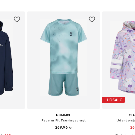
kurv
Føj til indkøbskurv
Føj til
UDSALG
HUMMEL
PL
Regular Fit Træningsdragt
Udendørsj
269,96 kr
26