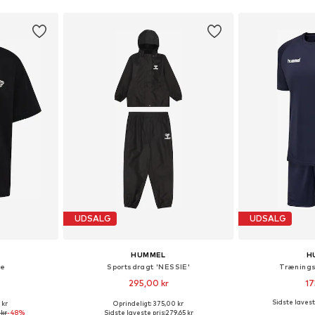
UDSALG
UDSALG
HUMMEL
H
te
Sportsdragt 'NESSIE'
Trænings
295,00 kr
17
Sidste lavest
 kr
Oprindeligt: 375,00 kr
lser
Fås i mange størrelser
Fås i ma
 kr
-48%
Sidste laveste pris:
279,65 kr