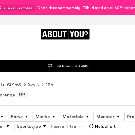
Det sidste sommersalg: Tilbud med op til 60% raba
01
D
23
T
42
M
31
S
ABOUT
YOU
30 DAGES RETURRET
Str. 92-140)
Sport
104
l drenge
559
Farve
Mærke
Materiale
Mønster
Pro
er
Sportstype
Færre filtre
Nulstil alt