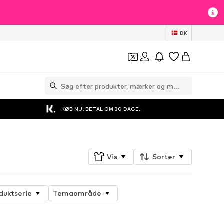
t
DK
KØB NU. BETAL OM 30 DAGE.
Vis
Sorter
duktserie
Temaområde