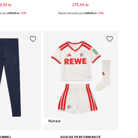
3,95 kr
275,96 kr
e pris:
199,95 kr
+
3
-13%
Sidste laveste pris:
399,95 kr
-31%
nge størrelser
Fås i mange størrelser
 indkøbskurv
Føj til indkøbskurv
Nyhed
UMMEL
ADIDAS PERFORMANCE