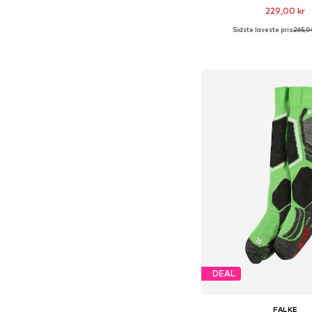
229,00 kr
Sidste laveste pris:
265,0
Føj til indkøbs
DEAL
FALKE