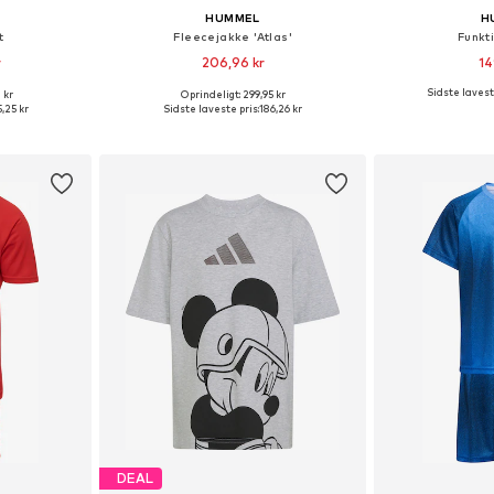
HUMMEL
H
t
Fleecejakke 'Atlas'
Funkt
r
206,96 kr
14
Sidste lavest
 kr
Oprindeligt: 299,95 kr
lser
Tilgængelige størrelser: 104, 116, 128, 140, 158
Fås i ma
,25 kr
Sidste laveste pris:
186,26 kr
kurv
Føj til indkøbskurv
Føj til
DEAL