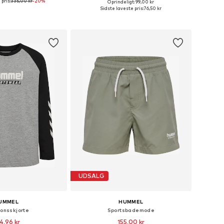
pris:
335,00 kr
-20%
Oprindeligt: 99,00 kr
nge størrelser
Fås i mange størrelser
Sidste laveste pris:
76,50 kr
 indkøbskurv
Føj til indkøbskurv
UDSALG
UMMEL
HUMMEL
ionsskjorte
Sportsbademode
4,96 kr
155,00 kr