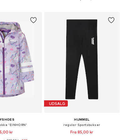
 indkøbskurv
Føj til indkøbskurv
UDSALG
AYSHOES
HUMMEL
akke 'EINHORN'
regular Sportsbukser
5,00 kr
Fra 85,00 kr