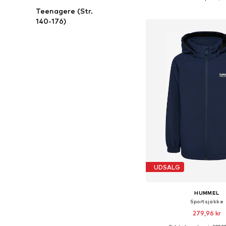
Føj til indkøbs
Teenagere (Str.
140-176)
UDSALG
HUMMEL
Sportsjakke
279,96 kr