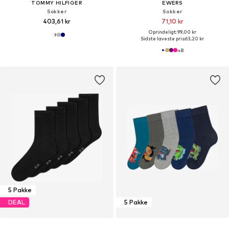
TOMMY HILFIGER
EWERS
Sokker
Sokker
403,61 kr
71,10 kr
Oprindeligt: 99,00 kr
Sidste laveste pris:
63,20 kr
+
8
5 Pakke
DEAL
5 Pakke