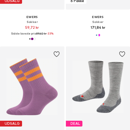
UDSALG
6 Pakke
EWERS
EWERS
Sokker
Sokker
59,72 kr
171,84 kr
Sidste laveste pris:
89,62 kr
-33%
UDSALG
DEAL