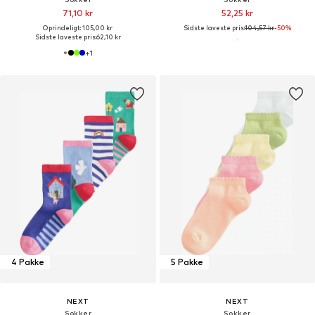
71,10 kr
52,25 kr
Oprindeligt: 105,00 kr
Sidste laveste pris:
104,57 kr
-50%
Sidste laveste pris:
62,10 kr
+
1
4 Pakke
5 Pakke
NEXT
NEXT
Sokker
Sokker