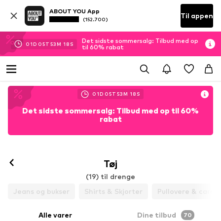
ABOUT YOU App
Til appen
(152.700)
Det sidste sommersalg: Tilbud med op
01
D
05
T
53
M
16
S
til 60% rabat
01
D
05
T
53
M
16
S
Det sidste sommersalg: Tilbud med op til 60%
rabat
Tøj
(19) til drenge
Jeans og bukser
Shirts & Skjorter
Pullovere & cardi
Alle varer
Dine tilbud
70