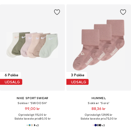
6 Pakke
3 Pakke
UDSALG
UDSALG
NIKE SPORTSWEAR
HUMMEL
Sokker 'SWOOSH'
Sokker 'Sora'
99,00 kr
88,36 kr
Oprindeligt: 115,00 kr
Oprindeligt: 129,95 kr
Sidste laveste pris:
80,10 kr
Sidste laveste pris:
75,00 kr
+
3
+
3