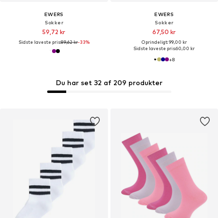
EWERS
EWERS
Sokker
Sokker
59,72 kr
67,50 kr
Sidste laveste pris:
89,62 kr
-33%
Oprindeligt: 99,00 kr
Sidste laveste pris:
60,00 kr
+
8
Du har set 32 af 209 produkter