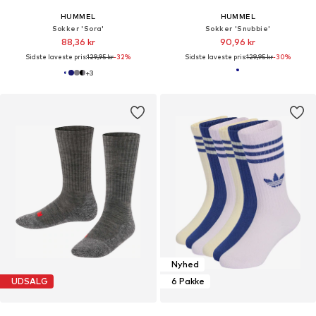
HUMMEL
HUMMEL
Sokker 'Sora'
Sokker 'Snubbie'
88,36 kr
90,96 kr
Sidste laveste pris:
129,95 kr
-32%
Sidste laveste pris:
129,95 kr
-30%
+
3
Nyhed
UDSALG
6 Pakke