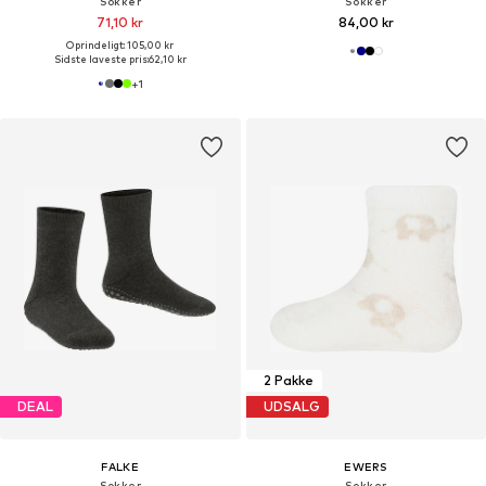
Sokker
Sokker
71,10 kr
84,00 kr
Oprindeligt: 105,00 kr
Sidste laveste pris:
62,10 kr
+
1
2 Pakke
DEAL
UDSALG
FALKE
EWERS
Sokker
Sokker