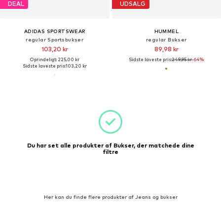
DEAL
UDSALG
ADIDAS SPORTSWEAR
HUMMEL
regular Sportsbukser
regular Bukser
103,20 kr
89,98 kr
Oprindeligt: 225,00 kr
Sidste laveste pris:
249,95 kr
-64%
Sidste laveste pris:
103,20 kr
Du har set alle produkter af Bukser, der matchede dine
filtre
Her kan du finde flere produkter af Jeans og bukser