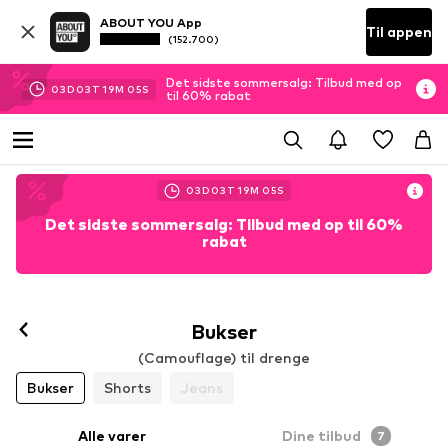
ABOUT YOU App
Til appen
(152.700)
Det sidste sommersalg: Tilbud med op
03
D
03
T
19
M
04
S
til 60% rabat
03
D
03
T
19
M
04
S
Det sidste sommersalg: Tilbud med op til 60%
rabat
Bukser
(Camouflage) til drenge
Bukser
Shorts
Jeans
Alle varer
Dine tilbud
7