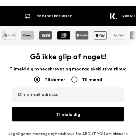
30 DAGES RETURRET
KØB NU.
Gå ikke glip af noget!
Tilmeld dig nyhedsbrevet og modtag eksklusive tilbud
Til damer
Til mænd
Din e-mail adresse
Tilmeld dig
Jeg vil gerne modtage nyhedsbreve fra ABOUT YOU om aktuelle