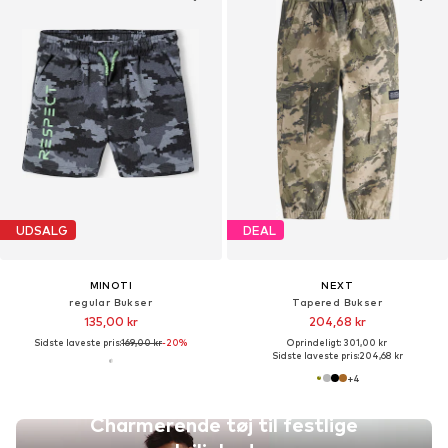
UDSALG
DEAL
MINOTI
NEXT
regular Bukser
Tapered Bukser
135,00 kr
204,68 kr
Sidste laveste pris:
169,00 kr
-20%
Oprindeligt: 301,00 kr
Sidste laveste pris:
204,68 kr
+
4
Charmerende tøj til festlige