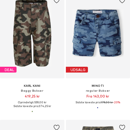
DEAL
UDSALG
KARL KANI
MINOTI
Baggy Bukser
regular Bukser
419,25 kr
Fra 143,00 kr
Oprindeligt: 559,00 kr
Sidste laveste pris:
179,00 kr
-20%
Sidste laveste pris:
374,25 kr