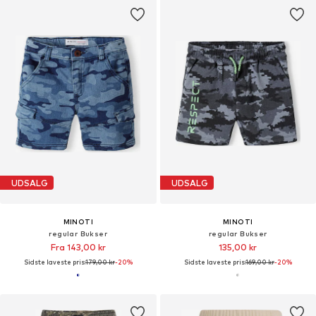
UDSALG
UDSALG
MINOTI
MINOTI
regular Bukser
regular Bukser
Fra 143,00 kr
135,00 kr
Sidste laveste pris:
179,00 kr
-20%
Sidste laveste pris:
169,00 kr
-20%