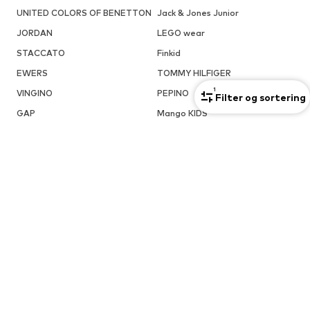
UNITED COLORS OF BENETTON
Jack & Jones Junior
JORDAN
LEGO wear
STACCATO
Finkid
EWERS
TOMMY HILFIGER
1
VINGINO
PEPINO
Filter og sortering
GAP
Mango KIDS
POPULÆRE BRANDS I DENNE KATEGORI
Bukser fra Hummel
POPULÆRE FARVER I DENNE KATEGORI
Bukser, beige
Bukser, grå
FLERE INTERESSANTE TEMAER
Bukser, Ternet
Bukser, 110