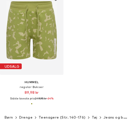
UDSALG
HUMMEL
regular Bukser
89,98 kr
Sidste laveste pris:
249,95 kr
-64%
Børn
Drenge
Teenagere (Str. 140-176)
Tøj
Jeans og bukser