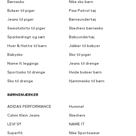
Børnesko
Nike sko børn
Bukser til piger
Paw Patrol tøj
Jeans til piger
Børneundertøj
Sweatshirts til piger
Skechers børnesko
Sparkedragt og sæt
Babyundertøj
Huer & Hatte til børn
Jakker til babyer
Babysko
Sko til piger
Name It leggings
Jeans til drenge
Sportssko til drenge
Hvide bukser børn
Sko til drenge
Hjemmesko til børn
BØRNEMÆRKER
ADIDAS PERFORMANCE
Hummel
Calvin Klein Jeans
Skechers
LEVI'S®
NAME IT
Superfit
Nike Sportswear