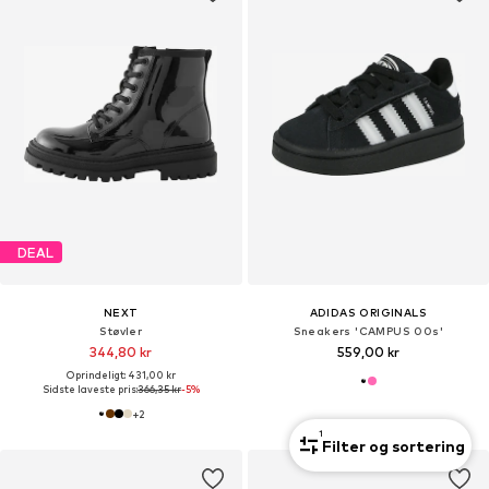
DEAL
NEXT
ADIDAS ORIGINALS
Støvler
Sneakers 'CAMPUS 00s'
344,80 kr
559,00 kr
Oprindeligt: 431,00 kr
Sidste laveste pris:
366,35 kr
-5%
+
2
1
Filter og sortering