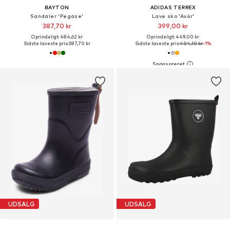
BAYTON
ADIDAS TERREX
Sandaler 'Pegase'
Lave sko 'Ax4r'
387,70 kr
399,00 kr
Oprindeligt: 484,62 kr
Oprindeligt: 449,00 kr
Sidste laveste pris:
387,70 kr
Sidste laveste pris:
404,10 kr
-1%
UDSALG
UDSALG