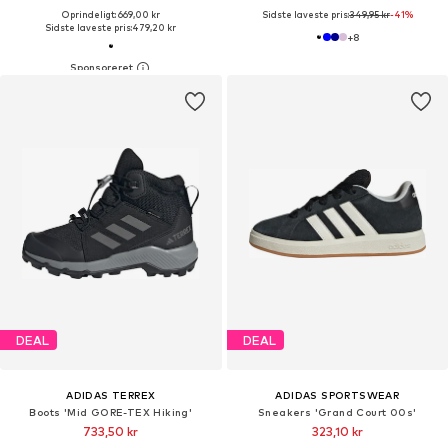
Oprindeligt: 669,00 kr
Sidste laveste pris:
349,95 kr
-41%
Sidste laveste pris:
479,20 kr
+
8
DEAL
DEAL
ADIDAS TERREX
ADIDAS SPORTSWEAR
Boots 'Mid GORE-TEX Hiking'
Sneakers 'Grand Court 00s'
733,50 kr
323,10 kr