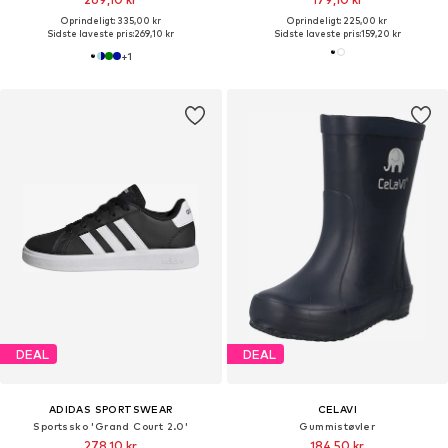
Oprindeligt: 335,00 kr
Oprindeligt: 225,00 kr
Sidste laveste pris:
269,10 kr
Sidste laveste pris:
159,20 kr
+
1
DEAL
DEAL
ADIDAS SPORTSWEAR
CELAVI
Sportssko 'Grand Court 2.0'
Gummistøvler
278,10 kr
184,50 kr