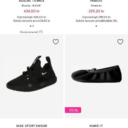
ADIDAS TERREX
FRIBOO
Boots 'AX4R'
Støvler
436,50 kr
239,20 kr
Oprindeligt: 485,00 kr
Oprindeligt: 299,00 kr
Sidste laveste pris:
436,50 kr
Sidste laveste pris:
254,15 kr
-5%
DEAL
NIKE SPORTSWEAR
NAME IT