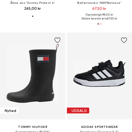
Åbne sko 'Sunray Protect 4'
Ballerinasko 'NMFBalance'
265,00 kr
67,50 kr
Oprindeligt: 99,00 kr
Sidste laveste pris:
67,50 kr
Nyhed
UDSALG
TOMMY HILFIGER
ADIDAS SPORTSWEAR
Gummistøvler 'RUDY'
Sneakers 'Tensaur 3.0'