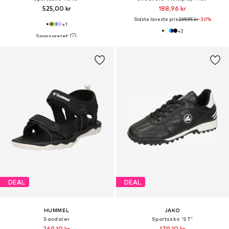
525,00 kr
188,96 kr
Sidste laveste pris:
269,95 kr
-30%
+
1
+
2
DEAL
DEAL
HUMMEL
JAKO
Sandaler
Sportssko 'ST'
269,10 kr
179,10 kr