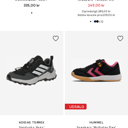
335,00 kr
249,00 kr
Oprindeligt: 285,00 kr
Sidste laveste pris:
209,00 kr
+
12
UDSALG
ADIDAS TERREX
HUMMEL
Sportssko 'Ax4s'
Sneakers 'Multiplay Flex'