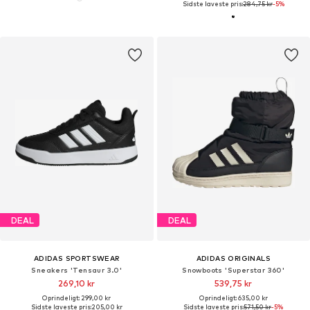
Sidste laveste pris:
284,75 kr
-5%
DEAL
DEAL
ADIDAS SPORTSWEAR
ADIDAS ORIGINALS
Sneakers 'Tensaur 3.0'
Snowboots 'Superstar 360'
269,10 kr
539,75 kr
Oprindeligt: 299,00 kr
Oprindeligt: 635,00 kr
Sidste laveste pris:
205,00 kr
Sidste laveste pris:
571,50 kr
-5%