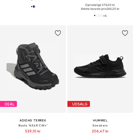
Oprindeligt: 375,00 kr
Sidste laveste pris:
263,20 kr
+
4
DEAL
UDSALG
ADIDAS TERREX
HUMMEL
Boots 'AX4R CW+'
Sneakers
539,10 kr
206,47 kr