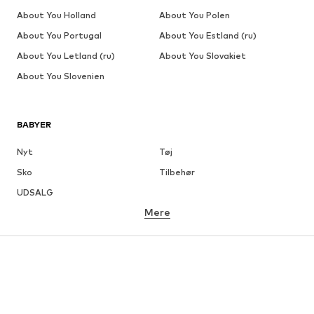
About You Holland
About You Polen
About You Portugal
About You Estland (ru)
About You Letland (ru)
About You Slovakiet
About You Slovenien
BABYER
Nyt
Tøj
Sko
Tilbehør
UDSALG
Mere
PIGER
Kids (Str. 92-140)
Teenagere (Str. 140-176)
DRENGE
Kids (Str. 92-140)
Teenagere (Str. 140-176)