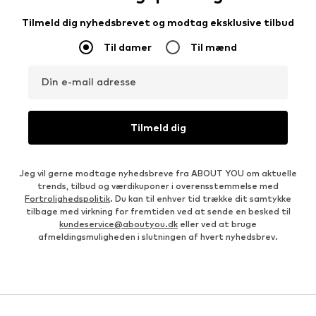
Tilmeld dig nyhedsbrevet og modtag eksklusive tilbud
Til damer
Til mænd
Din e-mail adresse
Tilmeld dig
Jeg vil gerne modtage nyhedsbreve fra ABOUT YOU om aktuelle
trends, tilbud og værdikuponer i overensstemmelse med
Fortrolighedspolitik
. Du kan til enhver tid trække dit samtykke
tilbage med virkning for fremtiden ved at sende en besked til
kundeservice@aboutyou.dk
eller ved at bruge
afmeldingsmuligheden i slutningen af hvert nyhedsbrev.