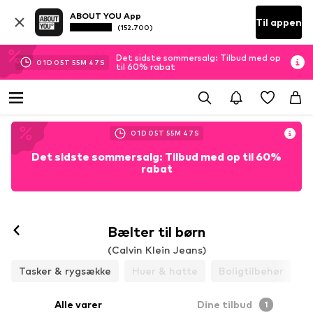
ABOUT YOU App
Til appen
(152.700)
Det sidste sommersalg: Tilbud med op
01
D
05
T
55
M
47
S
til 60% rabat
01
D
05
T
55
M
47
S
Det sidste sommersalg: Tilbud med op til 60%
rabat
Bælter til børn
(Calvin Klein Jeans)
Tasker & rygsække
Huer & hatte
Boligtilbehør
Alle varer
Dine tilbud
1