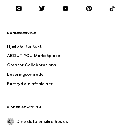
MÆRKER
NAME IT
ADIDAS ORIGINALS
ADIDAS SPORTSWEAR
Hummel
KUNDESERVICE
Nike Sportswear
Jack & Jones Junior
Hjælp & Kontakt
SKECHERS
Next
ABOUT YOU Marketplace
Creator Collaborations
Leveringsområde
Fortryd din aftale her
SIKKER SHOPPING
Dine data er sikre hos os