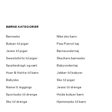
BØRNE KATEGORIER
Børnesko
Nike sko børn
Bukser til piger
Paw Patrol tøj
Jeans til piger
Børneundertøj
Sweatshirts til piger
Skechers børnesko
Sparkedragt og sæt
Babyundertøj
Huer & Hatte til børn
Jakker til babyer
Babysko
Sko til piger
Name It leggings
Jeans til drenge
Sportssko til drenge
Hvide bukser børn
Sko til drenge
Hjemmesko til børn