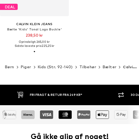
DEAL
CALVIN KLEIN JEANS
Bælte 'Kids' Tonal Logo Buckle'
238,50 kr
Oprindeligt: 265,00 kr
Sidste laveste pris:
225,25 kr
Børn
Piger
Kids (Str. 92-140)
Tilbehør
Bælter
Calvin Klein Jeans
FRI FRAGT & RETUR FRA 249 KR*
30 DAGES RE
Gå ikke glip af noget!