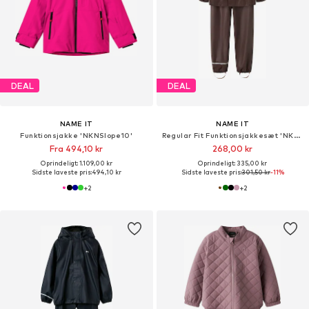
DEAL
DEAL
NAME IT
NAME IT
Funktionsjakke 'NKNSlope10'
Regular Fit Funktionsjakkesæt 'NKNDRY10'
Fra 494,10 kr
268,00 kr
Oprindeligt: 1.109,00 kr
Oprindeligt: 335,00 kr
Sidste laveste pris:
494,10 kr
Sidste laveste pris:
301,50 kr
-11%
+
2
+
2