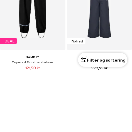
DEAL
Nyhed
1
NAME IT
HUMMEL
Filter og sortering
Tapered Funktionsbukser
regular Udendørsbukser
121,50 kr
599,95 kr
Oprindeligt: 165,00 kr
Sidste laveste pris:
121,50 kr