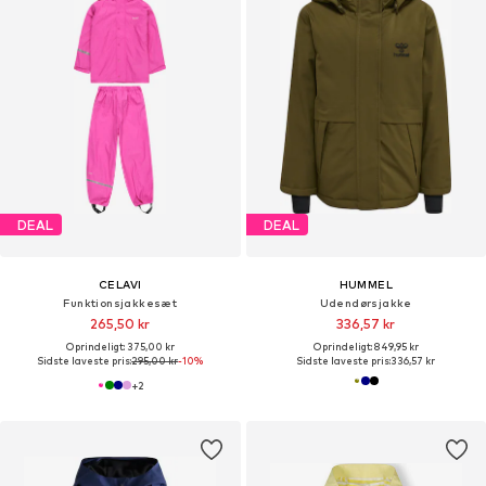
DEAL
DEAL
CELAVI
HUMMEL
Funktionsjakkesæt
Udendørsjakke
265,50 kr
336,57 kr
Oprindeligt: 375,00 kr
Oprindeligt: 849,95 kr
Sidste laveste pris:
295,00 kr
-10%
Sidste laveste pris:
336,57 kr
+
2