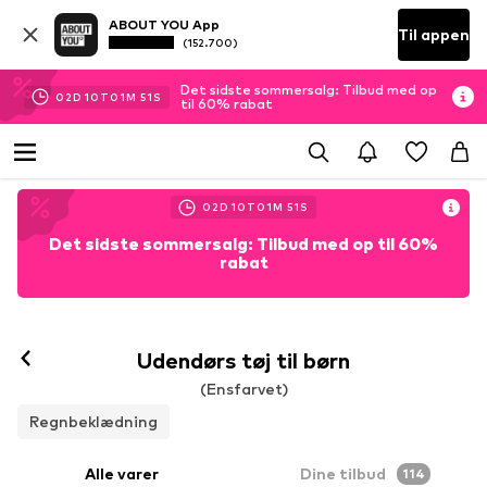
ABOUT YOU App
Til appen
(152.700)
Det sidste sommersalg: Tilbud med op
02
D
10
T
01
M
50
S
til 60% rabat
02
D
10
T
01
M
50
S
Det sidste sommersalg: Tilbud med op til 60%
rabat
Udendørs tøj til børn
(Ensfarvet)
Regnbeklædning
Alle varer
Dine tilbud
114