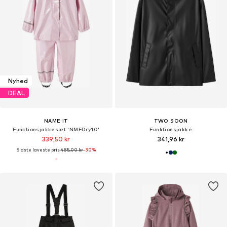
Nyhed
DEAL
NAME IT
TWO SOON
Funktionsjakkesæt 'NMFDry10'
Funktionsjakke
339,50 kr
341,96 kr
Sidste laveste pris:
485,00 kr
-30%