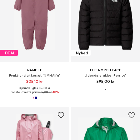
DEAL
Nyhed
NAME IT
THE NORTH FACE
Funktionsjakkesæt 'NMNAlfa'
Udendørsjakke 'Perrito'
305,10 kr
595,00 kr
Oprindeligt: 435,00 kr
Sidste laveste pris:
339,00 kr
-10%