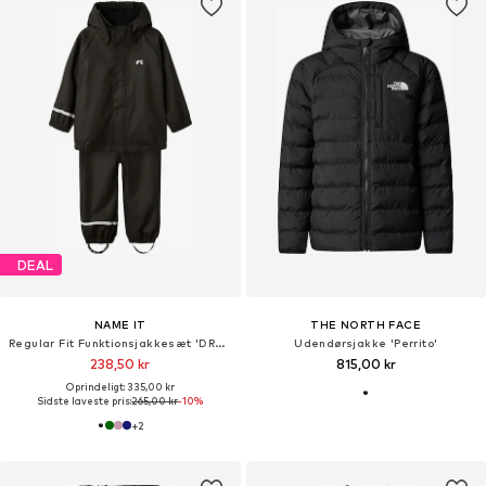
DEAL
NAME IT
THE NORTH FACE
Regular Fit Funktionsjakkesæt 'DRY10'
Udendørsjakke 'Perrito'
238,50 kr
815,00 kr
Oprindeligt: 335,00 kr
Sidste laveste pris:
265,00 kr
-10%
+
2