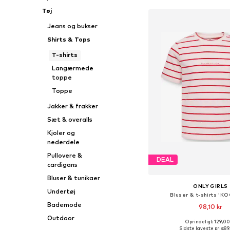
Tøj
Jeans og bukser
Shirts & Tops
T-shirts
Langærmede
toppe
Toppe
Jakker & frakker
Sæt & overalls
Kjoler og
nederdele
Pullovere &
DEAL
cardigans
Bluser & tunikaer
ONLY GIRLS
Undertøj
Bluser & t-shirts 'K
Bademode
98,10 kr
Outdoor
Oprindeligt: 129,00
Tilgængelige størrelser: 13
Sidste laveste pris:
89