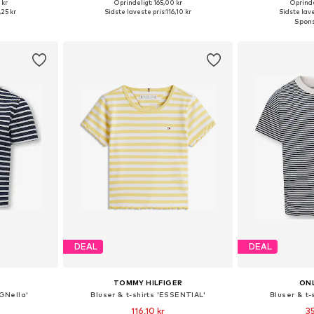
 kr
Oprindeligt: 165,00 kr
Oprinde
4-140, 158-164
Fås i mange størrelser
Fås i ma
,25 kr
Sidste laveste pris:
116,10 kr
Sidste lave
kurv
Føj til indkøbskurv
Føj til
DEAL
DEAL
TOMMY HILFIGER
ONL
OGNella'
Bluser & t-shirts 'ESSENTIAL'
Bluser & t-
116,10 kr
3