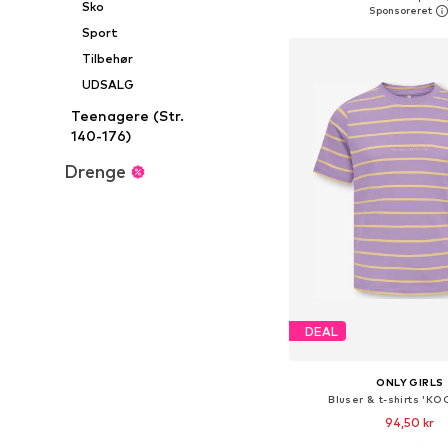
Sko
Føj til indkøbs
Sport
Tilbehør
UDSALG
Teenagere (Str.
140-176)
Drenge
DEAL
ONLY GIRLS
Bluser & t-shirts 'K
94,50 kr