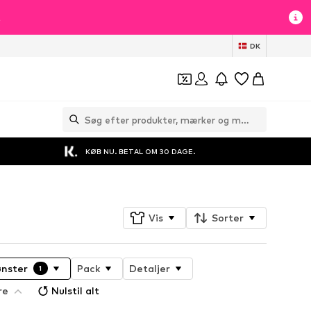
t
DK
KØB NU. BETAL OM 30 DAGE.
Vis
Sorter
nster
Pack
Detaljer
1
re
Nulstil alt