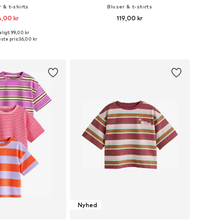
 & t-shirts
Bluser & t-shirts
,00 kr
119,00 kr
ligt: 99,00 kr
rrelser: 116, 122-128
Fås i mange størrelser
ste pris:
36,00 kr
 indkøbskurv
Føj til indkøbskurv
Nyhed