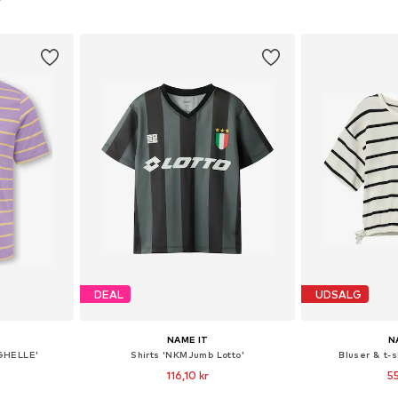
kurv
Føj til indkøbskurv
Føj til
DEAL
UDSALG
NAME IT
N
OGHELLE'
Shirts 'NKMJumb Lotto'
Bluser & t-s
116,10 kr
5