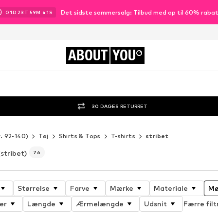
Det sidste sommersalg: Tilbud med op til 60% raba
01
D
23
T
59
M
39
S
ABOUT
YOU
30 DAGES RETURRET
r. 92-140)
Tøj
Shirts & Tops
T-shirts
stribet
(stribet)
76
Størrelse
Farve
Mærke
Materiale
Mø
er
Længde
Ærmelængde
Udsnit
Færre filt