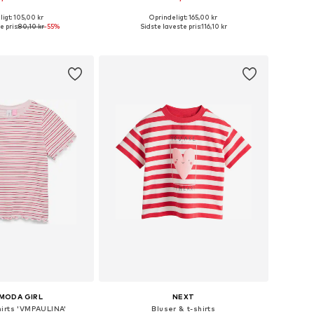
igt: 105,00 kr
Oprindeligt: 165,00 kr
elser: 110-116, 122-128
Fås i mange størrelser
e pris:
80,10 kr
-55%
Sidste laveste pris:
116,10 kr
 indkøbskurv
Føj til indkøbskurv
MODA GIRL
NEXT
hirts 'VMPAULINA'
Bluser & t-shirts