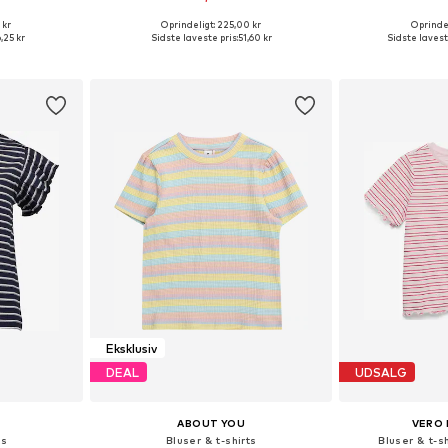
+
2
 kr
Oprindeligt: 225,00 kr
Oprindel
Tilgængelige størrelser: 110-116, 122-128, 134-140, 146-152
Fås i mange størrelser
Tilgængelige størr
,25 kr
Sidste laveste pris:
51,60 kr
Sidste lavest
kurv
Føj til indkøbskurv
Føj til
Eksklusiv
DEAL
UDSALG
ABOUT YOU
VERO 
ts
Bluser & t-shirts
Bluser & t-s