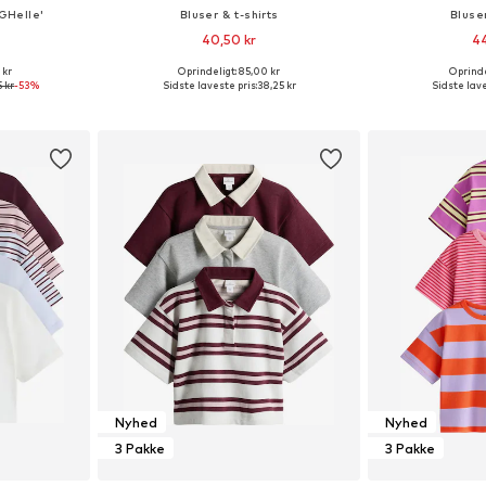
OGHelle'
Bluser & t-shirts
Bluser
40,50 kr
44
 kr
Oprindeligt: 85,00 kr
Oprinde
: 134-140
Tilgængelige størrelser: 92, 98, 104, 110, 116
Tilgængelige stø
5 kr
-53%
Sidste laveste pris:
38,25 kr
Sidste lave
kurv
Føj til indkøbskurv
Føj til
Nyhed
Nyhed
3 Pakke
3 Pakke