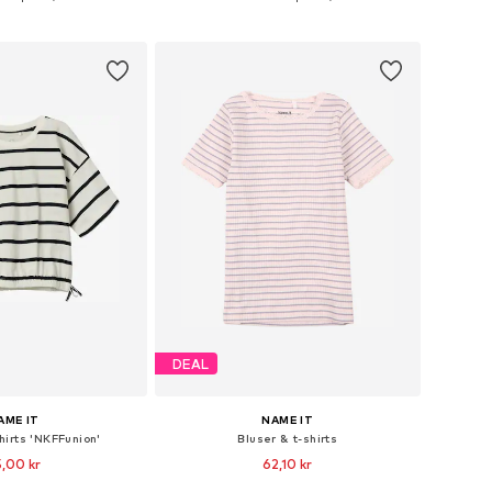
 indkøbskurv
Føj til indkøbskurv
DEAL
AME IT
NAME IT
hirts 'NKFFunion'
Bluser & t-shirts
5,00 kr
62,10 kr