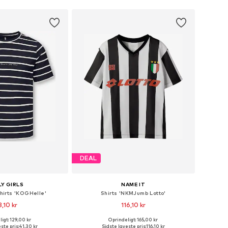
DEAL
Y GIRLS
NAME IT
shirts 'KOGHelle'
Shirts 'NKMJumb Lotto'
3,10 kr
116,10 kr
igt: 129,00 kr
Oprindeligt: 165,00 kr
Tilgængelige størrelser: 122-128, 134-140, 146-152, 158-164
Fås i mange størrelser
ste pris:
41,30 kr
Sidste laveste pris:
116,10 kr