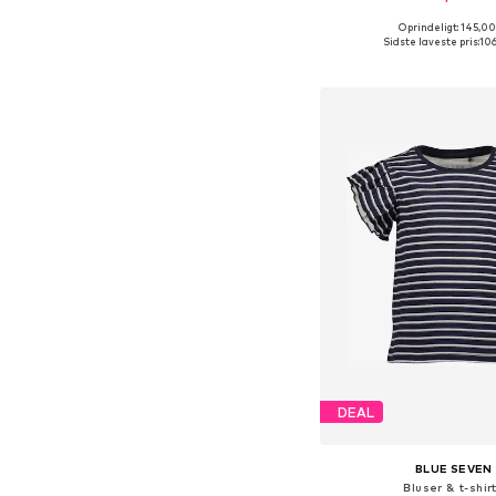
Oprindeligt: 145,00
Sidste laveste pris:
106
Føj til indkøbs
DEAL
BLUE SEVEN
Bluser & t-shir