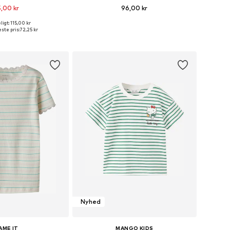
,00 kr
96,00 kr
+
1
igt: 115,00 kr
størrelser: 134-140
Tilgængelige størrelser: 86, 98, 104, 116
ste pris:
72,25 kr
 indkøbskurv
Føj til indkøbskurv
Nyhed
AME IT
MANGO KIDS