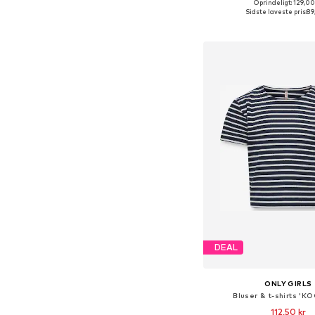
Oprindeligt: 129,00
Tilgængelige størrelser: 13
Sidste laveste pris:
89
Føj til indkøbs
DEAL
ONLY GIRLS
Bluser & t-shirts 'K
112,50 kr