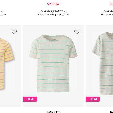
59,50 kr
85
 kr
Oprindeligt: 149,00 kr
Oprindel
Tilgængelige størrelser: 98, 104, 110, 116, 122
Tilgængelige størrelser: 98-104, 110-116
Tilgængelige 
,30 kr
Sidste laveste pris:
51,00 kr
Sidste lave
kurv
Føj til indkøbskurv
Føj til
DEAL
DEAL
NAME IT
N