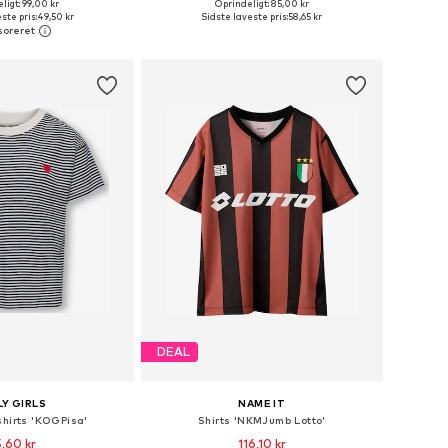
ligt: 99,00 kr
Oprindeligt: 85,00 kr
nge størrelser
Tilgængelige størrelser: 92, 98, 116
ste pris:
49,50 kr
Sidste laveste pris:
58,65 kr
 indkøbskurv
Føj til indkøbskurv
DEAL
Y GIRLS
NAME IT
shirts 'KOGPisa'
Shirts 'NKMJumb Lotto'
5,60 kr
116,10 kr