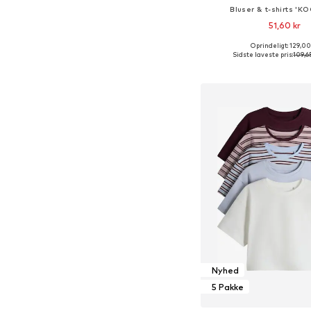
Bluser & t-shirts 'K
51,60 kr
Oprindeligt: 129,00
Tilgængelige størrelser
Sidste laveste pris:
109,6
Føj til indkøbs
Nyhed
5 Pakke