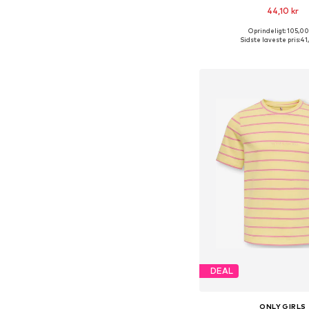
44,10 kr
Oprindeligt: 105,00
Sidste laveste pris:
41
Føj til indkøbs
DEAL
ONLY GIRLS