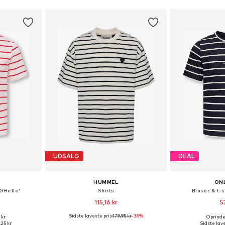
UDSALG
DEAL
HUMMEL
ONL
OGHelle'
Shirts
Bluser & t-
115,16 kr
5
Sidste laveste pris:
179,95 kr
-36%
 kr
Oprindel
4-140, 146-152
Fås i mange størrelser
,25 kr
Sidste lave