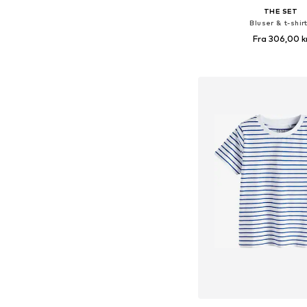
THE SET
Bluser & t-shir
Fra 306,00 k
Fås i mange større
Føj til indkøbs