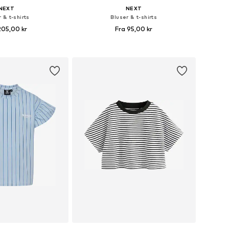
NEXT
NEXT
 & t-shirts
Bluser & t-shirts
205,00 kr
Fra 95,00 kr
nge størrelser
Fås i mange størrelser
 indkøbskurv
Føj til indkøbskurv