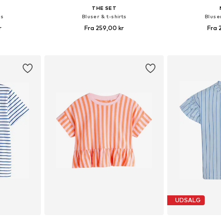
THE SET
ts
Bluser & t-shirts
Bluser
r
Fra 259,00 kr
Fra 
lser
Fås i mange størrelser
Fås i ma
kurv
Føj til indkøbskurv
Føj til
UDSALG