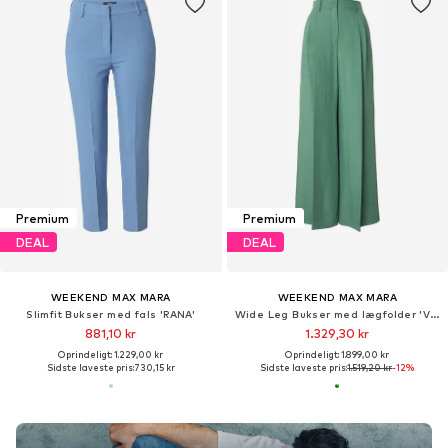
Premium
Premium
DEAL
DEAL
WEEKEND MAX MARA
WEEKEND MAX MARA
Slimfit Bukser med fals 'RANA'
Wide Leg Bukser med lægfolder 'VELIERO'
881,10 kr
1.329,30 kr
Oprindeligt: 1.229,00 kr
Oprindeligt: 1.899,00 kr
Sidste laveste pris:
730,15 kr
Sidste laveste pris:
1.519,20 kr
-12%