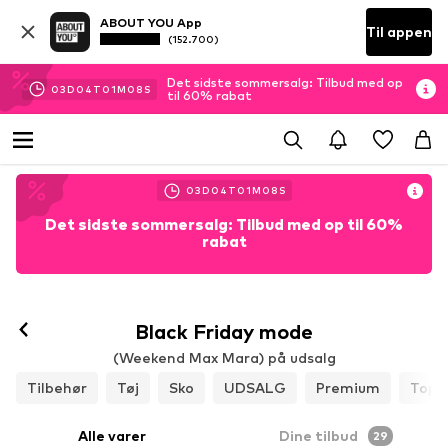
ABOUT YOU App
Til appen
(152.700)
Det sidste sommersalg: Tilbud med op
03
D
04
T
01
M
08
S
til 60% rabat
03
D
04
T
01
M
08
S
Det sidste sommersalg: Tilbud med op til 60%
rabat
Black Friday mode
(Weekend Max Mara) på udsalg
Tilbehør
Tøj
Sko
UDSALG
Premium
Top 
Alle varer
Dine tilbud
29