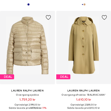
DEAL
DEAL
LAUREN RALPH LAUREN
LAUREN RALPH LAUREN
Overgangsjakke
Overgangsfrakke 'BALMACAAN'
1.759,20 kr
1.610,10 kr
Oprindeligt: 2.199,00 kr
Oprindeligt: 2.569,00 kr
Sidste laveste pris:
1.979,10 kr
-11%
Sidste laveste pris:
1.610,10 kr