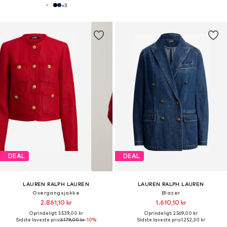
+
3
DEAL
DEAL
LAUREN RALPH LAUREN
LAUREN RALPH LAUREN
Overgangsjakke
Blazer
2.861,10 kr
1.610,10 kr
Oprindeligt: 3.539,00 kr
Oprindeligt: 2.569,00 kr
Sidste laveste pris:
3.179,00 kr
-10%
Sidste laveste pris:
1.252,30 kr