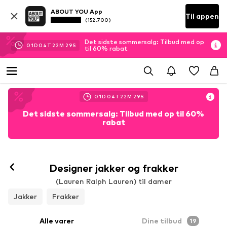
ABOUT YOU App
Til appen
(152.700)
Det sidste sommersalg: Tilbud med op
01
D
04
T
22
M
26
S
til 60% rabat
01
D
04
T
22
M
26
S
Det sidste sommersalg: Tilbud med op til 60%
rabat
Designer jakker og frakker
(Lauren Ralph Lauren) til damer
Jakker
Frakker
Alle varer
Dine tilbud
19