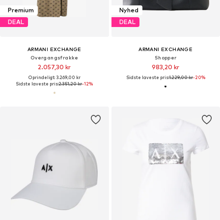
Premium
Nyhed
DEAL
DEAL
ARMANI EXCHANGE
ARMANI EXCHANGE
Overgangsfrakke
Shopper
2.057,30 kr
983,20 kr
Oprindeligt: 3.269,00 kr
Sidste laveste pris:
1.229,00 kr
-20%
Sidste laveste pris:
2.351,20 kr
-12%