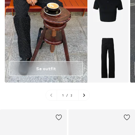
Se outfit
1
/
2