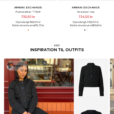
ARMANI EXCHANGE
ARMANI EXCHANGE
Pantoletter 'TINA'
Sneaker low
733,50 kr
724,50 kr
Oprindeligt: 965,00 kr
Oprindeligt: 1.155,00 kr
Sidste laveste pris:
692,75 kr
Sidste laveste pris:
585,65 kr
SKO
INSPIRATION TIL OUTFITS
Nardos