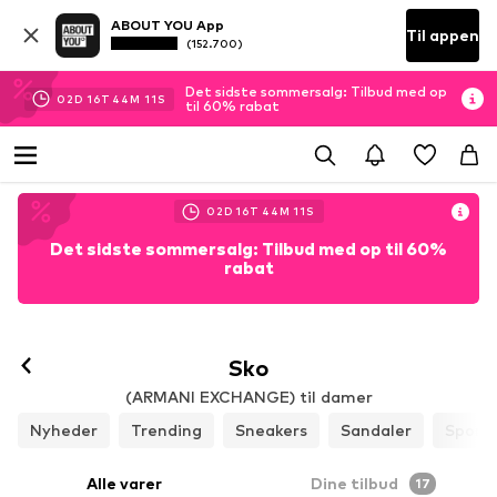
ABOUT YOU App
Til appen
(152.700)
Det sidste sommersalg: Tilbud med op
02
D
16
T
44
M
09
S
til 60% rabat
02
D
16
T
44
M
09
S
Det sidste sommersalg: Tilbud med op til 60%
rabat
Sko
(ARMANI EXCHANGE) til damer
Nyheder
Trending
Sneakers
Sandaler
Sports
Alle varer
Dine tilbud
17