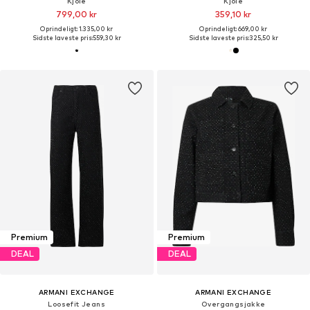
Kjole
Kjole
799,00 kr
359,10 kr
Oprindeligt: 1.335,00 kr
Oprindeligt: 669,00 kr
Sidste laveste pris:
559,30 kr
Sidste laveste pris:
325,50 kr
Premium
Premium
DEAL
DEAL
ARMANI EXCHANGE
ARMANI EXCHANGE
Loosefit Jeans
Overgangsjakke