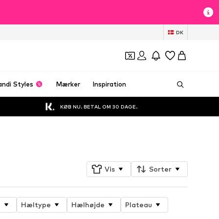
t
DK
andi Styles
Mærker
Inspiration
KØB NU. BETAL OM 30 DAGE.
Følg
Vis
Sorter
e
Hæltype
Hælhøjde
Plateau