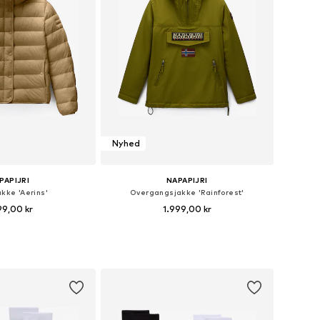
Nyhed
PAPIJRI
NAPAPIJRI
akke 'Aerins'
Overgangsjakke 'Rainforest'
99,00 kr
1.999,00 kr
nge størrelser
Fås i mange størrelser
 indkøbskurv
Føj til indkøbskurv