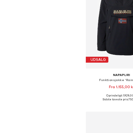
UDSALG
NAPAPIJRI
Funktionsjakke 'Rain
Fra 1.155,00 k
Oprindeligt: 1.929,0
Tilgængelige størrelser: XS
Sidste laveste pris:
750
Føj til indkøbs