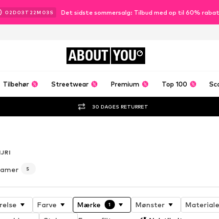
Det sidste sommersalg: Tilbud med op til 60% raba
02
D
03
T
22
M
02
S
ABOUT
YOU
Tilbehør
Streetwear
Premium
Top 100
Sc
30 DAGES RETURRET
er
JRI
 damer
5
relse
Farve
Mærke
Mønster
Material
1