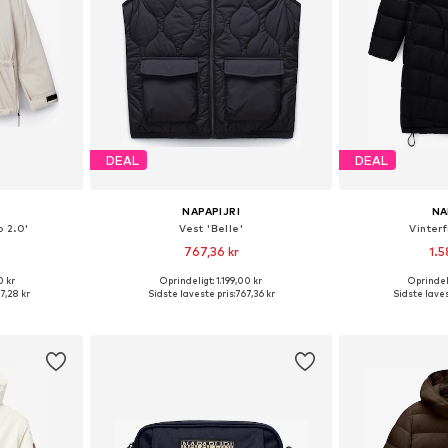
DEAL
DEAL
NAPAPIJRI
NA
o 2.0'
Vest 'Belle'
Vinter
767,36 kr
1.5
0 kr
Oprindeligt: 1.199,00 kr
Oprindeli
: S, M, L
Tilgængelige størrelser: S, M, L
Tilgængelige st
7,28 kr
Sidste laveste pris:
767,36 kr
Sidste laves
kurv
Føj til indkøbskurv
Føj til