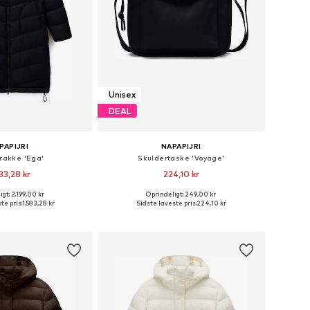
Unisex
DEAL
PAPIJRI
NAPAPIJRI
frakke 'Ega'
Skuldertaske 'Voyage'
83,28 kr
224,10 kr
gt: 2.199,00 kr
Oprindeligt: 249,00 kr
ørrelser: S, M, L, XL
Tilgængelige størrelser: One Size
te pris:
1.583,28 kr
Sidste laveste pris:
224,10 kr
 indkøbskurv
Føj til indkøbskurv