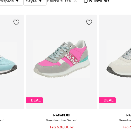
kospids
Style
Færre filtre
Nulstil alt
DEAL
DEAL
NAPAPIJRI
NA
ra'
Sneaker low 'Astra'
Sneaker
Fra 628,00 kr
Fra 