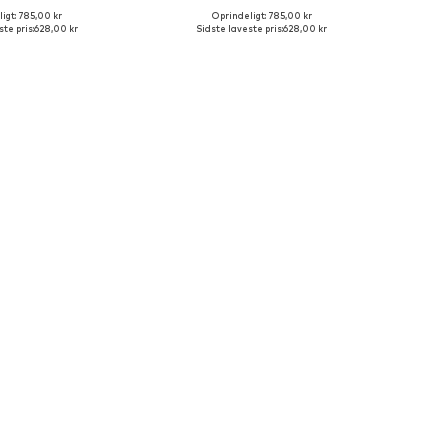
igt: 785,00 kr
Oprindeligt: 785,00 kr
ørrelser: 38, 39, 40
Tilgængelige størrelser: 40, 41
te pris:
628,00 kr
Sidste laveste pris:
628,00 kr
 indkøbskurv
Føj til indkøbskurv