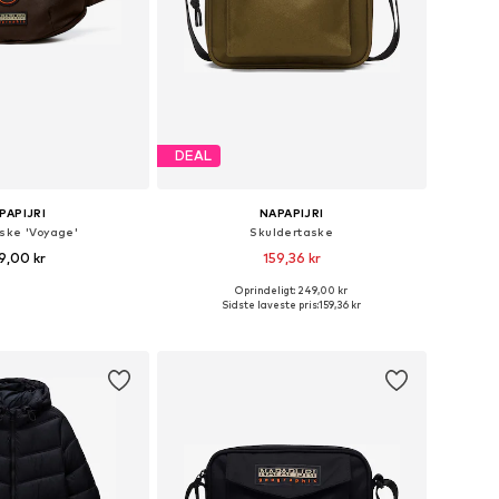
DEAL
PAPIJRI
NAPAPIJRI
ske 'Voyage'
Skuldertaske
9,00 kr
159,36 kr
Oprindeligt: 249,00 kr
tørrelser: One Size
Tilgængelige størrelser: One Size
Sidste laveste pris:
159,36 kr
 indkøbskurv
Føj til indkøbskurv