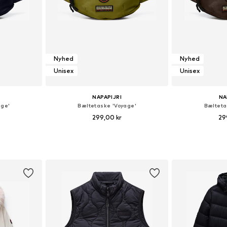
Nyhed
Nyhed
Unisex
Unisex
NAPAPIJRI
NA
age'
Bæltetaske 'Voyage'
Bælteta
299,00 kr
29
: One Size
Tilgængelige størrelser: One Size
Tilgængelige s
kurv
Føj til indkøbskurv
Føj til