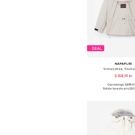
DEAL
NAPAPIJRI
Vinterjakke 'Skido
3.158,19 kr
Oprindeligt: 3.899,0
Tilgængelige størrelser
Sidste laveste pris:
2.80
Føj til indkøbs