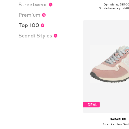
Streetwear
Oprindeligt: 785,00
Tilgængelige størrelser: 37,
Sidste laveste pris:
628
Føj til indkøbs
Premium
Top 100
Scandi Styles
DEAL
NAPAPIJRI
Sneaker low 'Ast