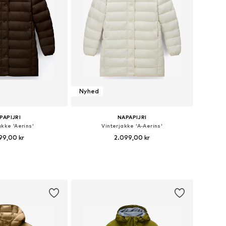
Nyhed
PAPIJRI
NAPAPIJRI
akke 'Aerins'
Vinterjakke 'A-Aerins'
99,00 kr
2.099,00 kr
nge størrelser
Fås i mange størrelser
 indkøbskurv
Føj til indkøbskurv