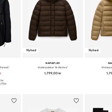
Nyhed
Nyhed
NAPAPIJRI
NA
forest'
Vinterjakke 'A-Aerins'
Vinterj
r
1.799,00 kr
1.7
0 kr
, S, M, L, XL
Tilgængelige størrelser: XXS, XS, S, M, L, XL
Fås i ma
,75 kr
kurv
Føj til indkøbskurv
Føj til