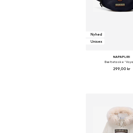
Nyhed
Unisex
NAPAPIJRI
Bæltetaske 'Voy
299,00 kr
Tilgængelige størrelser
Føj til indkøbs