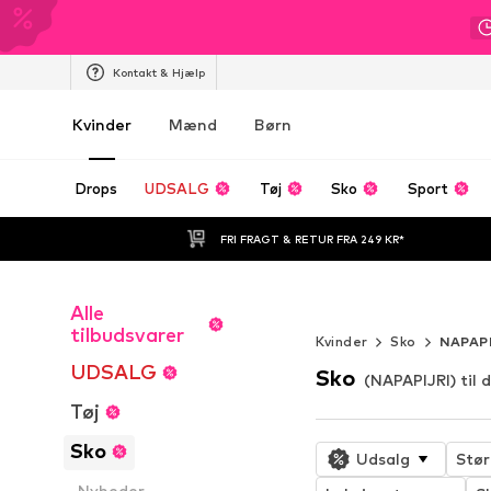
Kontakt & Hjælp
Kvinder
Mænd
Børn
Drops
UDSALG
Tøj
Sko
Sport
FRI FRAGT & RETUR FRA 249 KR*
Alle
Endeløs somm
tilbudsvarer
Kvinder
Sko
NAPAPI
UDSALG
Sko
(NAPAPIJRI) til
Tøj
Sko
Udsalg
Stør
Nyheder