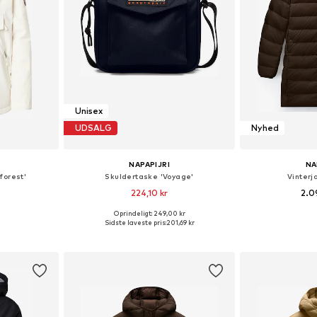
Unisex
UDSALG
Nyhed
NAPAPIJRI
NA
forest'
Skuldertaske 'Voyage'
Vinterj
224,10 kr
2.0
Oprindeligt: 249,00 kr
Tilgængelige størrelser: XXS, XS, S, M, L, XL
Tilgængelige størrelser: One Size
Fås i ma
Sidste laveste pris:
201,69 kr
kurv
Føj til indkøbskurv
Føj til