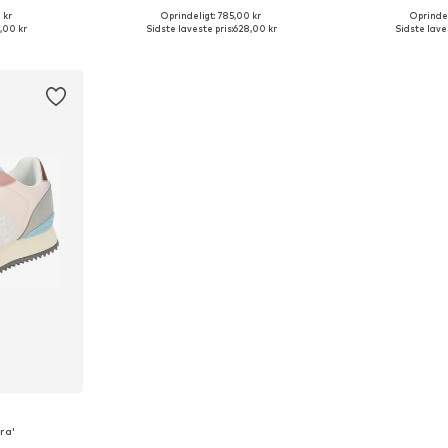
 kr
Oprindeligt: 785,00 kr
Oprindel
 38, 39, 40, 41
Tilgængelige størrelser: 37, 39, 40, 41
Tilgængelige st
,00 kr
Sidste laveste pris:
628,00 kr
Sidste laves
kurv
Føj til indkøbskurv
Føj til
ra'