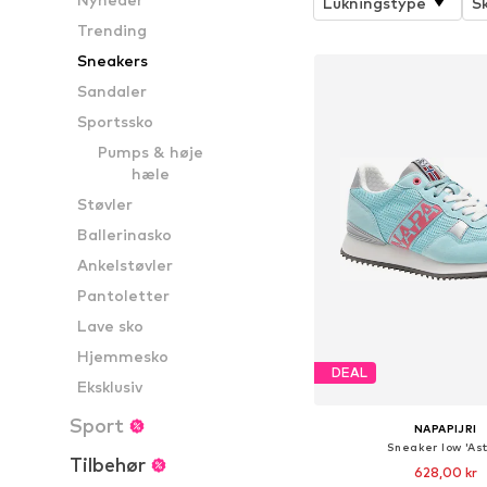
Lukningstype
S
Trending
Sneakers
Sandaler
Sportssko
Pumps & høje
hæle
Støvler
Ballerinasko
Ankelstøvler
Pantoletter
Lave sko
Hjemmesko
DEAL
Eksklusiv
Sport
NAPAPIJRI
Sneaker low 'Ast
Tilbehør
628,00 kr