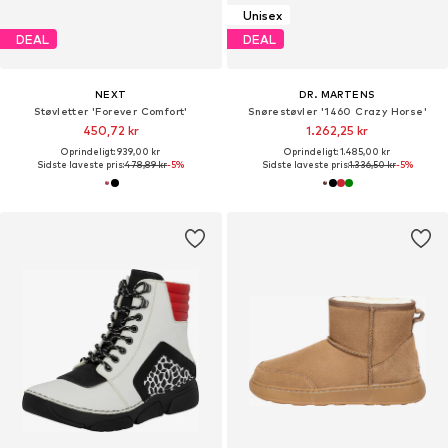
Unisex
DEAL
DEAL
NEXT
DR. MARTENS
Støvletter 'Forever Comfort'
Snørestøvler '1460 Crazy Horse'
450,72 kr
1.262,25 kr
Oprindeligt: 939,00 kr
Oprindeligt: 1.485,00 kr
Sidste laveste pris:
478,89 kr
-5%
Sidste laveste pris:
1.336,50 kr
-5%