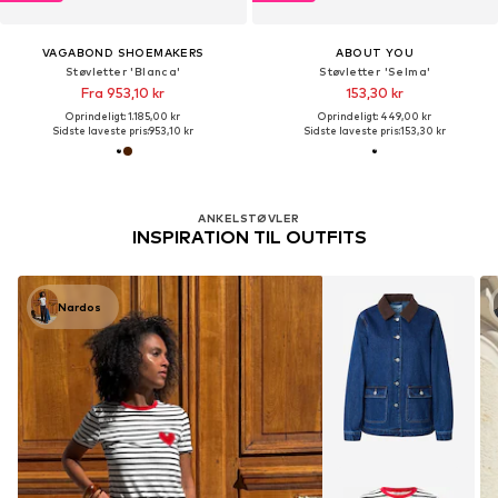
VAGABOND SHOEMAKERS
ABOUT YOU
Støvletter 'Blanca'
Støvletter 'Selma'
Fra 953,10 kr
153,30 kr
Oprindeligt: 1.185,00 kr
Oprindeligt: 449,00 kr
Sidste laveste pris:
953,10 kr
Sidste laveste pris:
153,30 kr
ANKELSTØVLER
INSPIRATION TIL OUTFITS
Nardos