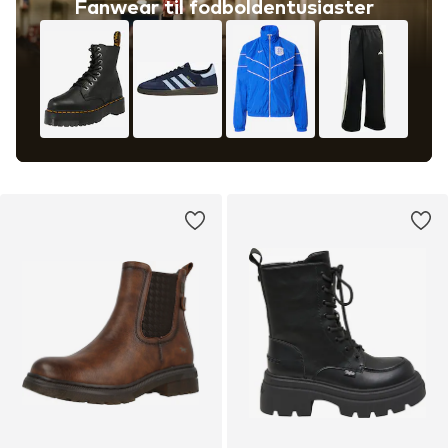
Fanwear til fodboldentusiaster