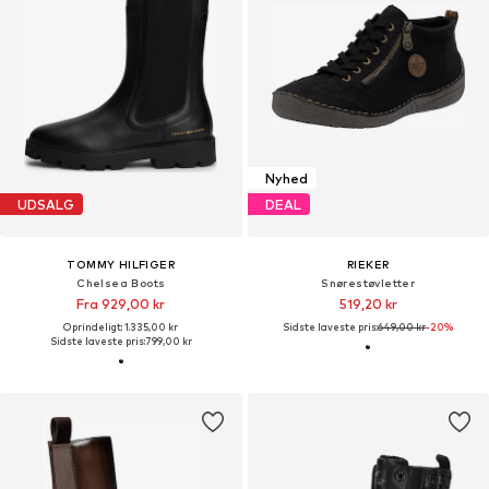
Nyhed
UDSALG
DEAL
TOMMY HILFIGER
RIEKER
Chelsea Boots
Snørestøvletter
Fra 929,00 kr
519,20 kr
Oprindeligt: 1.335,00 kr
Sidste laveste pris:
649,00 kr
-20%
Sidste laveste pris:
799,00 kr