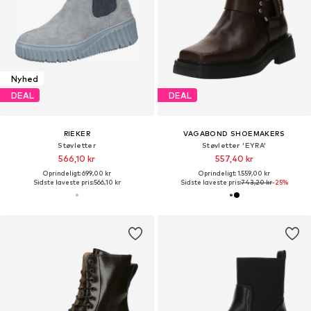
Nyhed
DEAL
DEAL
RIEKER
VAGABOND SHOEMAKERS
Støvletter
Støvletter 'EYRA'
566,10 kr
557,40 kr
Oprindeligt: 699,00 kr
Oprindeligt: 1.559,00 kr
Sidste laveste pris:
566,10 kr
Sidste laveste pris:
743,20 kr
-25%