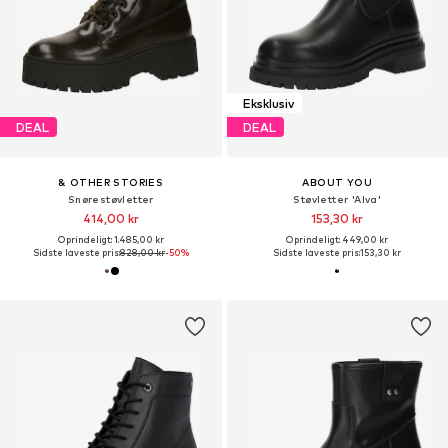
Eksklusiv
DEAL
DEAL
& OTHER STORIES
ABOUT YOU
Snørestøvletter
Støvletter 'Alva'
414,00 kr
153,30 kr
Oprindeligt: 1.485,00 kr
Oprindeligt: 449,00 kr
Sidste laveste pris:
828,00 kr
-50%
Sidste laveste pris:
153,30 kr