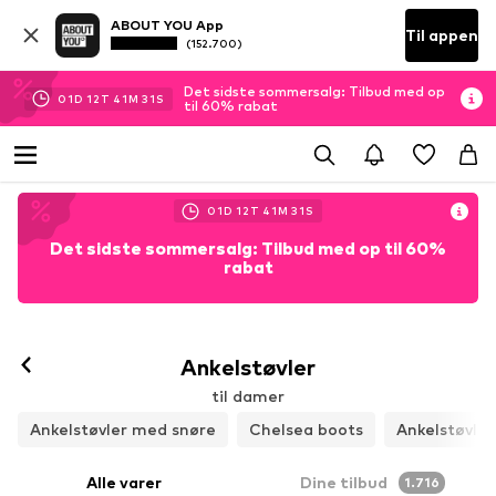
ABOUT YOU App
Til appen
(152.700)
Det sidste sommersalg: Tilbud med op
01
D
12
T
41
M
30
S
til 60% rabat
01
D
12
T
41
M
30
S
Det sidste sommersalg: Tilbud med op til 60%
rabat
Ankelstøvler
til damer
Ankelstøvler med snøre
Chelsea boots
Ankelstøvle
Alle varer
Dine tilbud
1.716