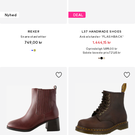
Nyhed
DEAL
RIEKER
L37 HANDMADE SHOES
Snørestøvletter
Ankelstøvler 'FLASHBACK'
749,00 kr
1.444,15 kr
Oprindeligt: 1.699,00 kr
Sidste laveste pris:
721,65 kr