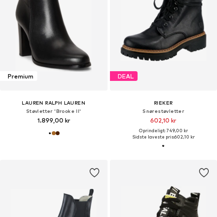
Premium
DEAL
LAUREN RALPH LAUREN
RIEKER
Støvletter 'Brooke II'
Snørestøvletter
1.899,00 kr
602,10 kr
Oprindeligt: 749,00 kr
Sidste laveste pris:
602,10 kr