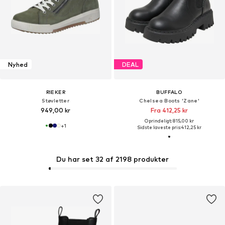
Nyhed
DEAL
RIEKER
BUFFALO
Støvletter
Chelsea Boots 'Zane'
949,00 kr
Fra 412,25 kr
Oprindeligt: 815,00 kr
+
1
Sidste laveste pris:
412,25 kr
Du har set 32 af 2198 produkter