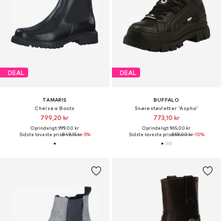
DEAL
DEAL
TAMARIS
BUFFALO
Chelsea Boots
Snørestøvletter 'Aspha'
799,20 kr
773,10 kr
Oprindeligt: 999,00 kr
Oprindeligt: 965,00 kr
Sidste laveste pris:
849,15 kr
-5%
Sidste laveste pris:
859,00 kr
-10%