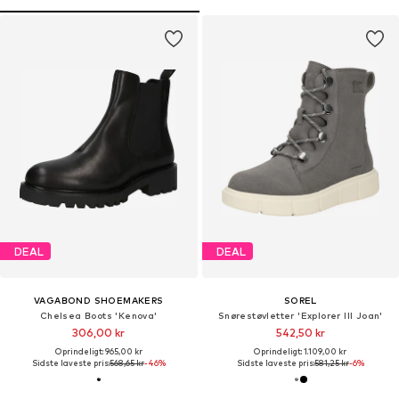
DEAL
DEAL
VAGABOND SHOEMAKERS
SOREL
Chelsea Boots 'Kenova'
Snørestøvletter 'Explorer III Joan'
306,00 kr
542,50 kr
Oprindeligt: 965,00 kr
Oprindeligt: 1.109,00 kr
Sidste laveste pris:
568,65 kr
-46%
Sidste laveste pris:
581,25 kr
-6%