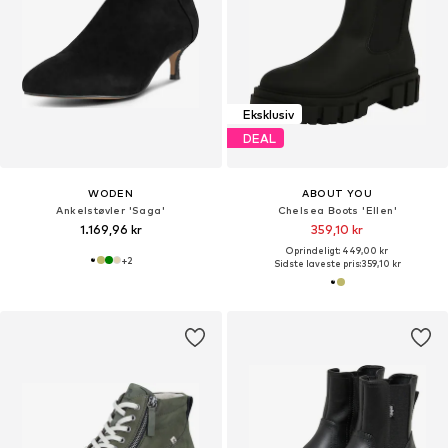
Eksklusiv
DEAL
WODEN
ABOUT YOU
Ankelstøvler 'Saga'
Chelsea Boots 'Ellen'
1.169,96 kr
359,10 kr
Oprindeligt: 449,00 kr
+
2
Sidste laveste pris:
359,10 kr