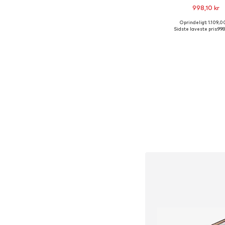
998,10 kr
Oprindeligt: 1.109,0
Tilgængelige størrel
Sidste laveste pris:
998
Føj til indkøbs