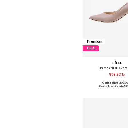
Premium
DEAL
HÖGL
Pumps 'Boulevard
895,50 kr
Oprindeligt: 1.109,0
Fås i mange større
Sidste laveste pris:
796
Føj til indkøbs