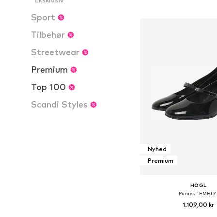
Føj til indkøbs
Sport
Tilbehør
Streetwear
Premium
Top 100
Scandi Styles
Nyhed
Premium
HÖGL
Pumps 'EMELY
1.109,00 kr