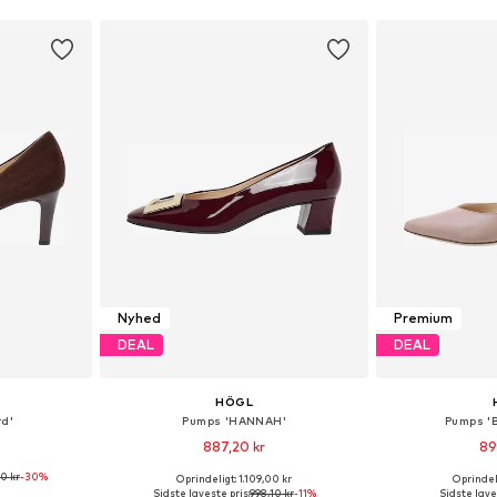
Nyhed
Premium
DEAL
DEAL
HÖGL
rd'
Pumps 'HANNAH'
Pumps '
887,20 kr
89
0 kr
-30%
Oprindeligt: 1.109,00 kr
Oprindeli
lser
Fås i mange størrelser
Fås i ma
Sidste laveste pris:
998,10 kr
-11%
Sidste lave