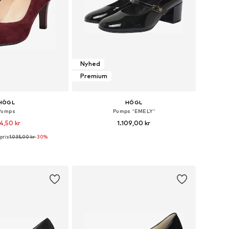
Nyhed
Premium
HÖGL
HÖGL
Pumps
Pumps 'EMELY'
4,50 kr
1.109,00 kr
pris:
1.035,00 kr
-30%
nge størrelser
Tilgængelige størrelser: 36, 37, 38, 39, 40, 42
 indkøbskurv
Føj til indkøbskurv