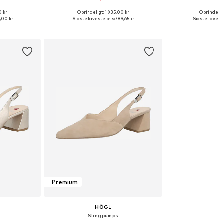
0 kr
Oprindeligt: 1.035,00 kr
Oprindeli
Tilgængelige størrelser: 36, 37, 38, 39, 40, 42
Tilgængelige størrelser: 36, 38, 39
Tilgængelige 
,00 kr
Sidste laveste pris:
789,65 kr
Sidste laves
kurv
Føj til indkøbskurv
Føj til
Premium
HÖGL
Slingpumps