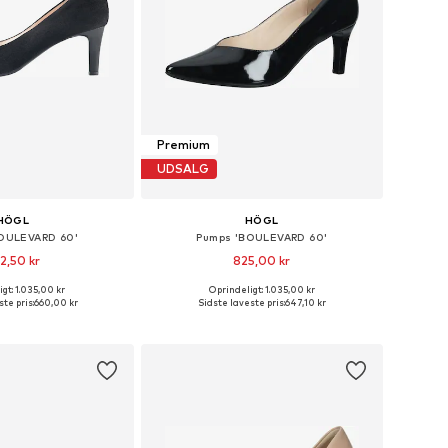
Premium
UDSALG
HÖGL
HÖGL
OULEVARD 60'
Pumps 'BOULEVARD 60'
2,50 kr
825,00 kr
gt: 1.035,00 kr
Oprindeligt: 1.035,00 kr
Tilgængelige størrelser: 36, 37, 38, 39, 40, 42
Fås i mange størrelser
te pris:
660,00 kr
Sidste laveste pris:
647,10 kr
 indkøbskurv
Føj til indkøbskurv