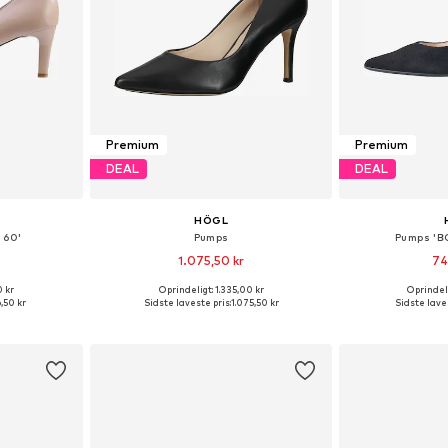
Premium
Premium
DEAL
DEAL
HÖGL
 60'
Pumps
Pumps 'B
1.075,50 kr
74
0 kr
Oprindeligt: 1.335,00 kr
Oprindeli
lser
Fås i mange størrelser
,50 kr
Sidste laveste pris:
1.075,50 kr
Sidste laves
kurv
Føj til indkøbskurv
Føj til