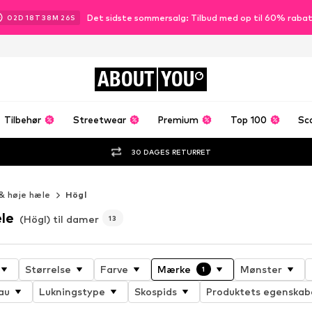
Det sidste sommersalg: Tilbud med op til 60% raba
02
D
18
T
38
M
25
S
ABOUT
YOU
Tilbehør
Streetwear
Premium
Top 100
Sc
30 DAGES RETURRET
& høje hæle
Högl
le
(Högl) til damer
13
Størrelse
Farve
Mærke
Mønster
1
au
Lukningstype
Skospids
Produktets egenskab