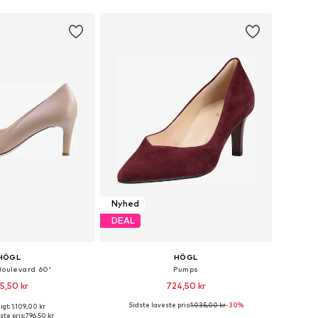
Nyhed
DEAL
HÖGL
HÖGL
Boulevard 60'
Pumps
5,50 kr
724,50 kr
Sidste laveste pris:
1.035,00 kr
-30%
gt: 1.109,00 kr
nge størrelser
Fås i mange størrelser
ste pris:
796,50 kr