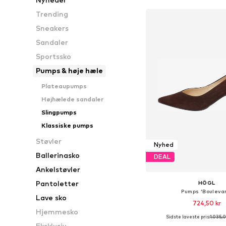
Trending
Sneakers
Sandaler
Sportssko
Pumps & høje hæle
Plateaupumps
Højhælede sandaler
Slingpumps
Klassiske pumps
Støvler
Nyhed
Ballerinasko
DEAL
Ankelstøvler
Pantoletter
HÖGL
Pumps 'Bouleva
Lave sko
724,50 kr
Hjemmesko
Sidste laveste pris:
1.035,0
Fås i mange større
Eksklusiv