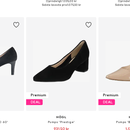
Oprindeligt: 1.335,00 kr
Oprindeli
Tilgængelige størrelser: 36, 37, 38, 39, 40, 42
Fås i mange størrelser
Fås i ma
Sidste laveste pris:
1.075,50 kr
Sidste lave
kurv
Føj til indkøbskurv
Føj til
Premium
Premium
DEAL
DEAL
HÖGL
D 60'
Pumps 'Prestige'
Pumps '
931,50 kr
1.1