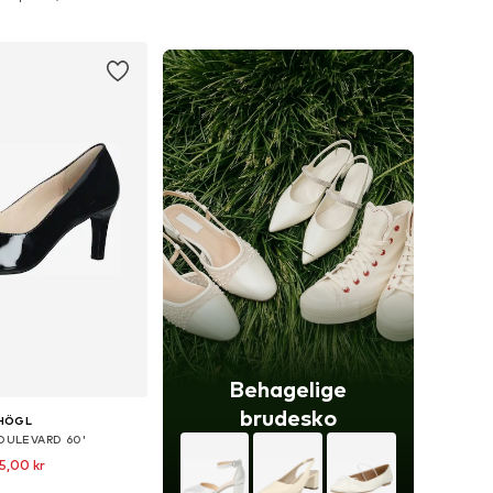
 indkøbskurv
Føj til indkøbskurv
Behagelige
brudesko
HÖGL
OULEVARD 60'
5,00 kr