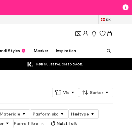
t
DK
andi Styles
Mærker
Inspiration
KØB NU. BETAL OM 30 DAGE.
Vis
Sorter
Materiale
Pasform sko
Hæltype
er
Færre filtre
Nulstil alt