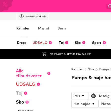
Kontakt & Hjælp
Kvinder
Mænd
Børn
Drops
UDSALG
Tøj
Sko
Sport
FRI FRAGT & RETUR FRA 249 KR*
Kvinder
Sko
Pumps 
Alle
tilbudsvarer
Pumps & høje hæ
UDSALG
Tøj
Pris
Udsalg
Sko
Hælhøjde
Plate
Nyheder