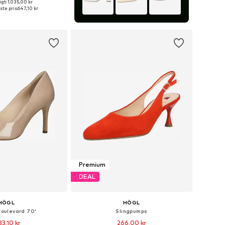
gt: 1.035,00 kr
nge størrelser
ste pris:
647,10 kr
 indkøbskurv
Premium
DEAL
HÖGL
HÖGL
Boulevard 70'
Slingpumps
33,10 kr
266,00 kr