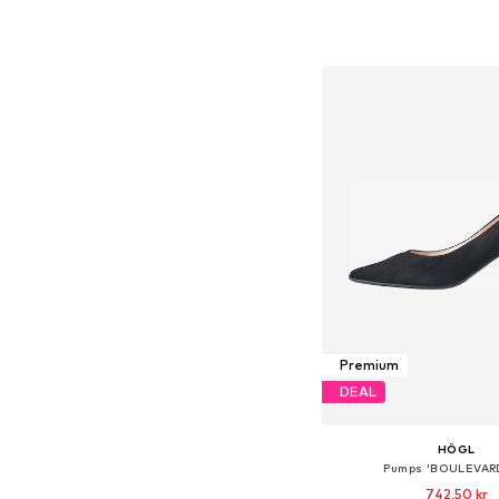
Føj til indkøbs
Premium
DEAL
HÖGL
Pumps 'BOULEVAR
742,50 kr