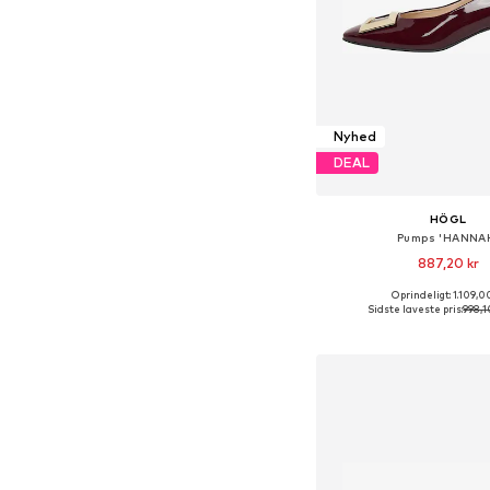
Nyhed
DEAL
HÖGL
Pumps 'HANNA
887,20 kr
Oprindeligt: 1.109,0
Fås i mange større
Sidste laveste pris:
998,1
Føj til indkøbs