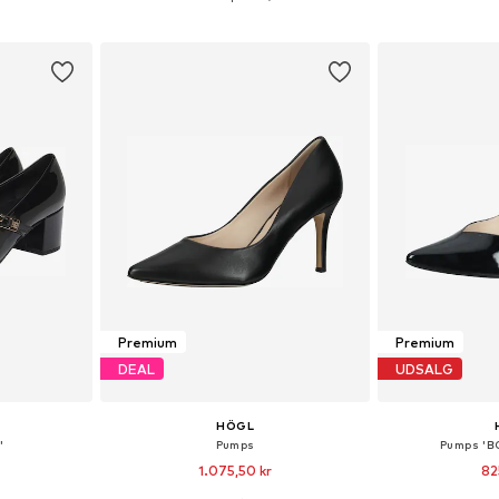
kurv
Føj til indkøbskurv
Føj til
Premium
Premium
DEAL
UDSALG
HÖGL
'
Pumps
Pumps 'B
1.075,50 kr
82