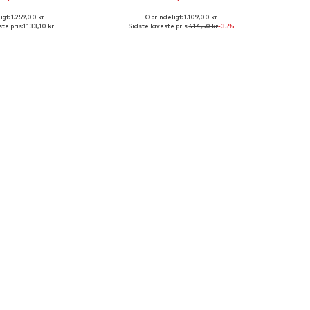
gt: 1.259,00 kr
Oprindeligt: 1.109,00 kr
størrelser: 41, 42
Tilgængelige størrelser: 37
te pris:
1.133,10 kr
Sidste laveste pris:
414,50 kr
-35%
 indkøbskurv
Føj til indkøbskurv