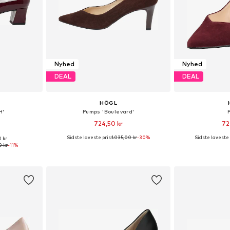
Nyhed
Nyhed
DEAL
DEAL
HÖGL
H'
Pumps 'Boulevard'
724,50 kr
72
Sidste laveste pris:
1.035,00 kr
-30%
Sidste laveste 
0 kr
lser
Fås i mange størrelser
Fås i ma
0 kr
-11%
kurv
Føj til indkøbskurv
Føj til