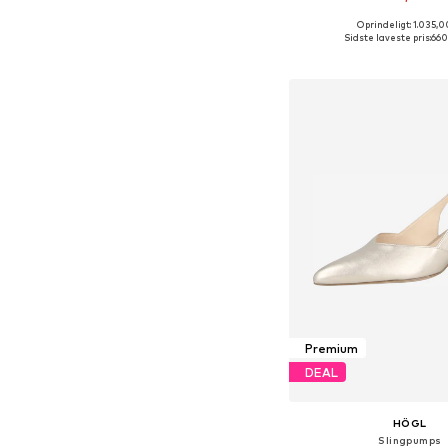
Oprindeligt: 1.035,0
Sidste laveste pris:
660
Føj til indkøbs
Premium
DEAL
HÖGL
Slingpumps