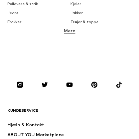
Pullovere & strik
Kjoler
Jeans
Jakker
Frakker
Trøjer & toppe
Mere
Bukser
Undertøj
Nederdele
Bluser & tunikaer
Overtrøjer
Blazere
Badetøj
Buksedragter
Plus sized
Ventetøj
Sko
Sport
Tilbehør
Premium
TØJ
KUNDESERVICE
Nyheder
Trending
Kjoler
Jeans
Hjælp & Kontakt
Trøjer & toppe
Bukser
ABOUT YOU Marketplace
Jakker
Pullovere & strik