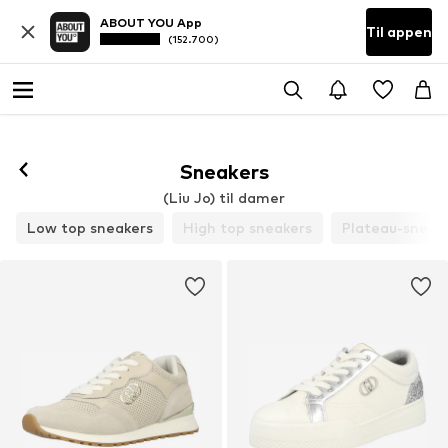
ABOUT YOU App
Til appen
(152.700)
Følg
Sneakers
(Liu Jo) til damer
Low top sneakers
High top sneakers
Plateau-sneak