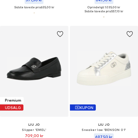
Sidste laveste pris:
635,00 kr
Oprindeligt: 1.035,00 kr
Sidste laveste pris:
557,10 kr
Premium
UDSALG
KUPON
LIU JO
LIU JO
Slipper 'EMEL'
Sneaker low 'BENSON 01'
709,00 kr
697,50 kr