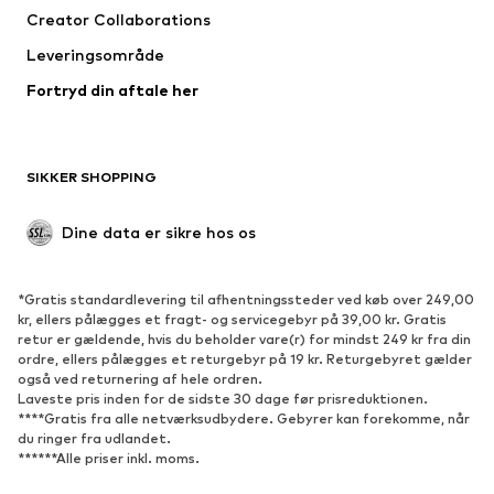
Creator Collaborations
Undertøj
Bluser & tunikaer
Leveringsområde
Frakker
Nederdele
Fortryd din aftale her
Badetøj
Overtrøjer
Blazere
Buksedragter
Plus size tøj
Ventetøj
SIKKER SHOPPING
Anledninger
Eksklusiv
Upcycled mode
Dine data er sikre hos os
SKO
*Gratis standardlevering til afhentningssteder ved køb over 249,00
Nyheder
Trending
kr, ellers pålægges et fragt- og servicegebyr på 39,00 kr. Gratis
retur er gældende, hvis du beholder vare(r) for mindst 249 kr fra din
Sneakers
Ankelstøvler
ordre, ellers pålægges et returgebyr på 19 kr. Returgebyret gælder
Pumps & høje hæle
Støvler
også ved returnering af hele ordren.
Laveste pris inden for de sidste 30 dage før prisreduktionen.
Sandaler
Lave sko
****Gratis fra alle netværksudbydere. Gebyrer kan forekomme, når
du ringer fra udlandet.
Sportssko
Ballerinasko
******Alle priser inkl. moms.
Pantoletter
Hjemmesko