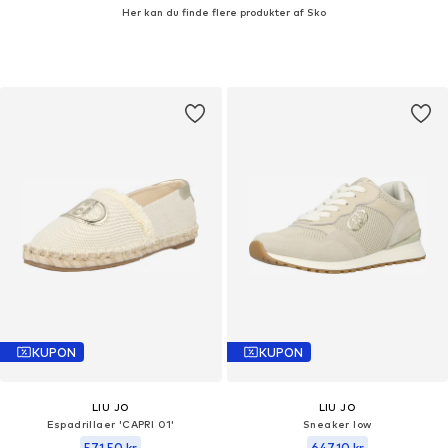
Her kan du finde flere produkter af Sko
KUPON
KUPON
LIU JO
LIU JO
Espadrillaer 'CAPRI 01'
Sneaker low
571,50 kr
647,10 kr