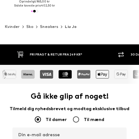
Oprindeligt: 965,00 kr
Sidste laveste pris:
402,50 kr
Kvinder
Sko
Sneakers
Liu Jo
9 KR*
30 DAGES RETURRET
Gå ikke glip af noget!
Tilmeld dig nyhedsbrevet og modtag eksklusive tilbud
Til damer
Til mænd
Din e-mail adresse