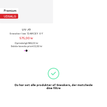
Premium
UDSALG
LIU JO
Sneaker low 'DARCEY 01'
575,00 kr
Oprindeligt: 965,00 kr
Sidste laveste pris:
402,50 kr
Du har set alle produkter af Sneakers, der matchede
dine filtre