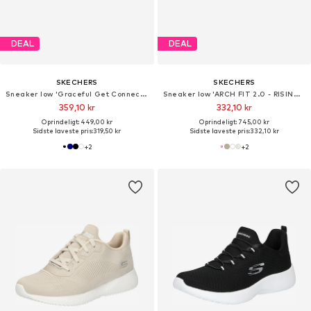
DEAL
DEAL
SKECHERS
SKECHERS
Sneaker low 'Graceful Get Connected'
Sneaker low 'ARCH FIT 2.0 - RISING TIDE'
359,10 kr
332,10 kr
Oprindeligt: 449,00 kr
Oprindeligt: 745,00 kr
Sidste laveste pris:
319,50 kr
Sidste laveste pris:
332,10 kr
+
2
+
2