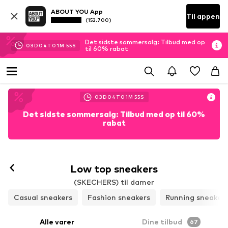
ABOUT YOU App
Til appen
(152.700)
Det sidste sommersalg: Tilbud med op
03
D
04
T
01
M
53
S
til 60% rabat
03
D
04
T
01
M
53
S
Det sidste sommersalg: Tilbud med op til 60%
rabat
Low top sneakers
(SKECHERS) til damer
Casual sneakers
Fashion sneakers
Running sneaker
Alle varer
Dine tilbud
67