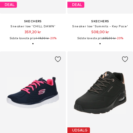
DEAL
DEAL
SKECHERS
SKECHERS
Sneaker low 'CHILL DAWN'
Sneaker low 'Summits - Key Pace'
359,20 kr
508,00 kr
Sidste laveste pris:
449,00 kr
-20%
Sidste laveste pris:
635,00 kr
-20%
UDSALG