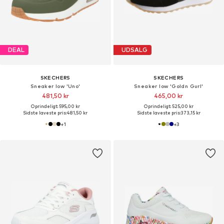
DEAL
UDSALG
SKECHERS
SKECHERS
Sneaker low 'Uno'
Sneaker low 'Goldn Gurl'
481,50 kr
465,00 kr
Oprindeligt: 595,00 kr
Oprindeligt: 525,00 kr
Sidste laveste pris:
481,50 kr
Sidste laveste pris:
373,15 kr
+
1
+
3