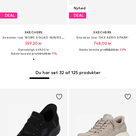
Nyhed
DEAL
DEAL
SKECHERS
SKECHERS
Sneaker low 'BOBS SQUAD WAVES-CURRENT LOOK'
Sneaker low 'SKX AERO SPARK'
359,20 kr
748,00 kr
Oprindeligt: 449,00 kr
Sidste laveste pris:
935,00 kr
-20%
Sidste laveste pris:
404,10 kr
-11%
Du har set 32 af 125 produkter