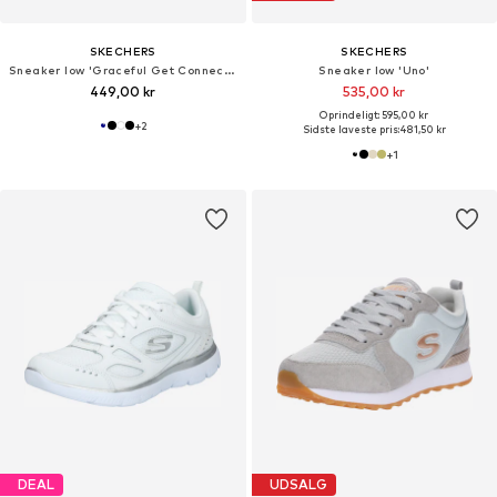
SKECHERS
SKECHERS
Sneaker low 'Graceful Get Connected'
Sneaker low 'Uno'
449,00 kr
535,00 kr
Oprindeligt: 595,00 kr
+
2
Sidste laveste pris:
481,50 kr
+
1
DEAL
UDSALG