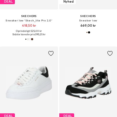
DEAL
Nyhed
SKECHERS
SKECHERS
Sneaker low 'Skech_lite Pro 2.0'
Sneaker low
418,50 kr
669,00 kr
Oprindeligt: 525,00 kr
Sidste laveste pris:
395,25 kr
DEAL
DEAL