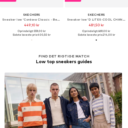
SKECHERS
SKECHERS
Sneaker low 'Cordova Classic - Best Behavio'
Sneaker low 'D LITES-COOL CHANGE'
449,10 kr
481,50 kr
Oprindeligt: 559,00 kr
Oprindeligt: 669,00 kr
Sidste laveste pris:
400,50 kr
Sidste laveste pris:
214,00 kr
FIND DET RIGTIGE MATCH
Low top sneakers guides