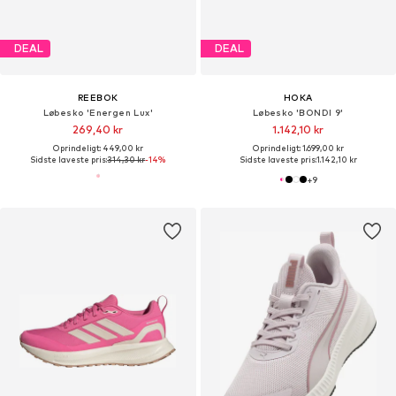
DEAL
DEAL
REEBOK
HOKA
Løbesko 'Energen Lux'
Løbesko 'BONDI 9'
269,40 kr
1.142,10 kr
Oprindeligt: 449,00 kr
Oprindeligt: 1.699,00 kr
Sidste laveste pris:
314,30 kr
-14%
Sidste laveste pris:
1.142,10 kr
+
9