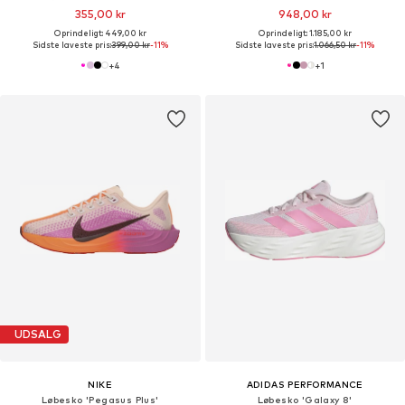
355,00 kr
948,00 kr
Oprindeligt: 449,00 kr
Oprindeligt: 1.185,00 kr
Sidste laveste pris:
399,00 kr
-11%
Sidste laveste pris:
1.066,50 kr
-11%
+
4
+
1
UDSALG
NIKE
ADIDAS PERFORMANCE
Løbesko 'Pegasus Plus'
Løbesko 'Galaxy 8'