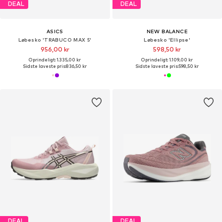
DEAL
DEAL
ASICS
NEW BALANCE
Løbesko 'TRABUCO MAX 5'
Løbesko 'Ellipse'
956,00 kr
598,50 kr
Oprindeligt: 1.335,00 kr
Oprindeligt: 1.109,00 kr
Sidste laveste pris:
836,50 kr
Sidste laveste pris:
598,50 kr
DEAL
DEAL