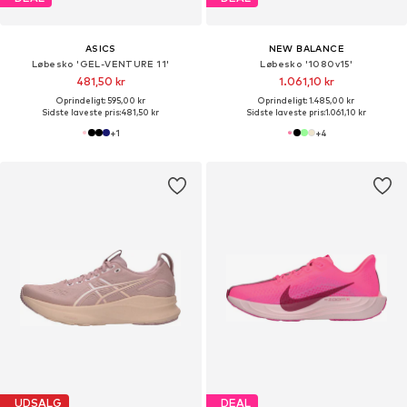
ASICS
NEW BALANCE
Løbesko 'GEL-VENTURE 11'
Løbesko '1080v15'
481,50 kr
1.061,10 kr
Oprindeligt: 595,00 kr
Oprindeligt: 1.485,00 kr
Sidste laveste pris:
481,50 kr
Sidste laveste pris:
1.061,10 kr
+
1
+
4
UDSALG
DEAL