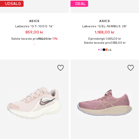
UDSALG
DEAL
ASICS
ASICS
Løbesko 'GT-1000 14'
Løbesko 'GEL-NIMBUS 28'
859,00 kr
1.188,00 kr
Sidste laveste pris:
965,00 kr
-11%
Oprindeligt: 1.485,00 kr
Sidste laveste pris:
1.188,00 kr
+
4