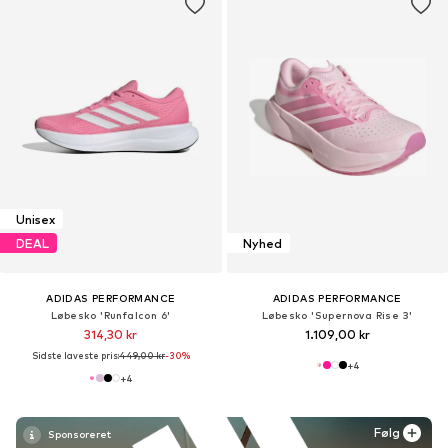
Unisex
DEAL
Nyhed
ADIDAS PERFORMANCE
ADIDAS PERFORMANCE
Løbesko 'Runfalcon 6'
Løbesko 'Supernova Rise 3'
314,30 kr
1.109,00 kr
Sidste laveste pris:
449,00 kr
-30%
+
4
+
4
Følg