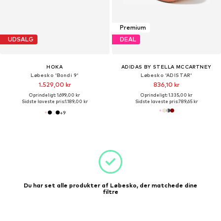
Premium
UDSALG
DEAL
HOKA
ADIDAS BY STELLA MCCARTNEY
Løbesko 'Bondi 9'
Løbesko 'ADISTAR'
1.529,00 kr
836,10 kr
Oprindeligt: 1.699,00 kr
Oprindeligt: 1.335,00 kr
Sidste laveste pris:
1.189,00 kr
Sidste laveste pris:
789,65 kr
+
9
Du har set alle produkter af Løbesko, der matchede dine
filtre