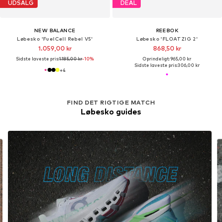
UDSALG
DEAL
NEW BALANCE
REEBOK
Løbesko 'FuelCell Rebel V5'
Løbesko 'FLOATZIG 2'
1.059,00 kr
868,50 kr
Sidste laveste pris:
1.185,00 kr
-10%
Oprindeligt: 965,00 kr
Sidste laveste pris:
306,00 kr
+
4
FIND DET RIGTIGE MATCH
Løbesko guides