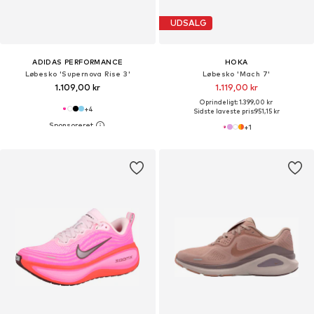
UDSALG
ADIDAS PERFORMANCE
HOKA
Løbesko 'Supernova Rise 3'
Løbesko 'Mach 7'
1.109,00 kr
1.119,00 kr
Oprindeligt: 1.399,00 kr
+
4
Sidste laveste pris:
951,15 kr
+
1