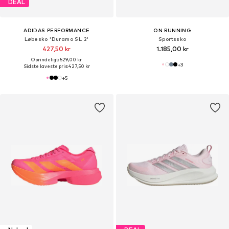
DEAL
ADIDAS PERFORMANCE
ON RUNNING
Løbesko 'Duramo SL 2'
Sportssko
427,50 kr
1.185,00 kr
Oprindeligt: 529,00 kr
+
3
Sidste laveste pris:
427,50 kr
+
5