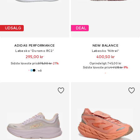
UDSALG
DEAL
ADIDAS PERFORMANCE
NEW BALANCE
Løbesko 'Duramo RC2'
Løbesko 'Nitrel'
295,00 kr
400,50 kr
Sidste laveste pris:
375,00 kr
-21%
Oprindeligt: 745,00 kr
Sidste laveste pris:
441,15 kr
-9%
+
6