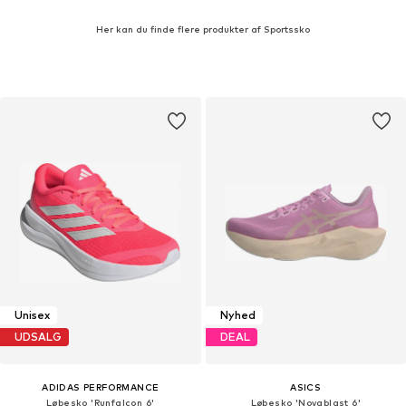
Her kan du finde flere produkter af Sportssko
Unisex
Nyhed
UDSALG
DEAL
ADIDAS PERFORMANCE
ASICS
Løbesko 'Runfalcon 6'
Løbesko 'Novablast 6'