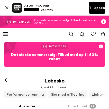
ABOUT YOU App
Til appen
(152.700)
Det sidste sommersalg: Tilbud med op til
18
T
33
M
24
S
60% rabat
18
T
33
M
24
S
Det sidste sommersalg: Tilbud med op til 60%
rabat
Løbesko
(pink) til damer
Performance running
Sko med affjedring
Lightwei
Alle varer
Dine tilbud
24