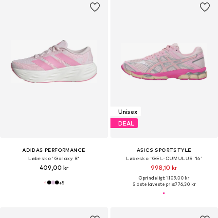
Unisex
DEAL
ADIDAS PERFORMANCE
ASICS SPORTSTYLE
Løbesko 'Galaxy 8'
Løbesko 'GEL-CUMULUS 16'
409,00 kr
998,10 kr
Oprindeligt: 1.109,00 kr
+
5
Sidste laveste pris:
776,30 kr