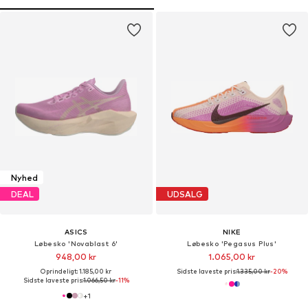
Nyhed
DEAL
UDSALG
ASICS
NIKE
Løbesko 'Novablast 6'
Løbesko 'Pegasus Plus'
948,00 kr
1.065,00 kr
Oprindeligt: 1.185,00 kr
Sidste laveste pris:
1.335,00 kr
-20%
Sidste laveste pris:
1.066,50 kr
-11%
+
1