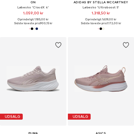
ON
ADIDAS BY STELLA MCCARTNEY
Løbesko 'CloudX 4'
Løbesko 'Ultraboost 5'
1.059,00 kr
1.318,50 kr
Oprindeligt: 1.185,00 kr
Oprindeligt: 1.639,00 kr
Sidste laveste pris:
900,15 kr
Sidste laveste pris:
1.172,00 kr
UDSALG
UDSALG
PUMA
ASICS