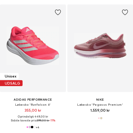
Unisex
UDSALG
ADIDAS PERFORMANCE
NIKE
Løbesko 'Runfalcon 6'
Løbesko 'Pegasus Premium'
355,00 kr
1.559,00 kr
Oprindeligt: 449,00 kr
Sidste laveste pris:
399,00 kr
-11%
+
4