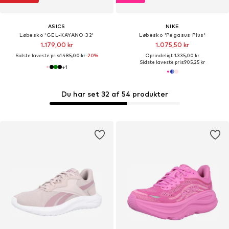
ASICS
NIKE
Løbesko 'GEL-KAYANO 32'
Løbesko 'Pegasus Plus'
1.179,00 kr
1.075,50 kr
Sidste laveste pris:
1.485,00 kr
-20%
Oprindeligt: 1.335,00 kr
Sidste laveste pris:
905,25 kr
+
1
Du har set 32 af 54 produkter