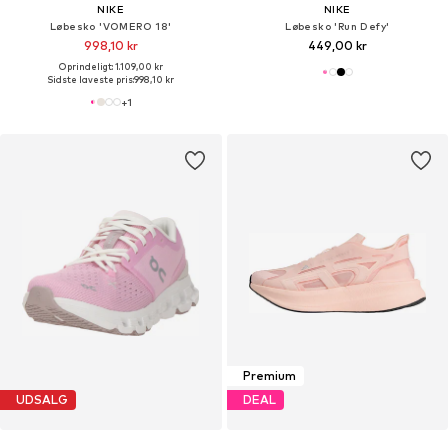
NIKE
NIKE
Løbesko 'VOMERO 18'
Løbesko 'Run Defy'
998,10 kr
449,00 kr
Oprindeligt: 1.109,00 kr
Sidste laveste pris:
998,10 kr
+
1
Premium
UDSALG
DEAL