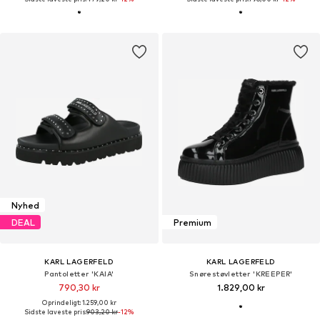
Nyhed
DEAL
Premium
KARL LAGERFELD
KARL LAGERFELD
Pantoletter 'KAIA'
Snørestøvletter 'KREEPER'
790,30 kr
1.829,00 kr
Oprindeligt: 1.259,00 kr
Sidste laveste pris:
903,20 kr
-12%