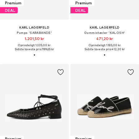
Premium
Premium
DEAL
DEAL
KARL LAGERFELD
KARL LAGERFELD
Pumps 'SARABANDE'
Gummistøvler 'KALOSH'
1.201,50 kr
471,20 kr
Oprindeligt: 1.335,00 kr
Oprindeligt: 1.185,00 kr
Sidste laveste pris:
789,65 kr
Sidste laveste pris:
412,30 kr
Premium
Premium