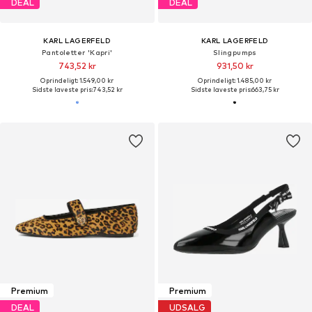
DEAL
DEAL
KARL LAGERFELD
KARL LAGERFELD
Pantoletter 'Kapri'
Slingpumps
743,52 kr
931,50 kr
Oprindeligt: 1.549,00 kr
Oprindeligt: 1.485,00 kr
Sidste laveste pris:
743,52 kr
Sidste laveste pris:
663,75 kr
Premium
Premium
DEAL
UDSALG