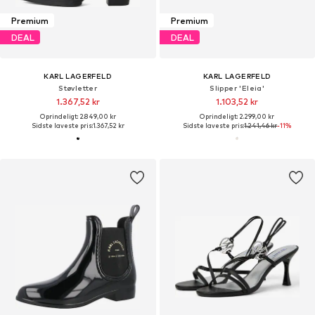
Premium
Premium
DEAL
DEAL
KARL LAGERFELD
KARL LAGERFELD
Støvletter
Slipper 'Eleia'
1.367,52 kr
1.103,52 kr
Oprindeligt: 2.849,00 kr
Oprindeligt: 2.299,00 kr
Sidste laveste pris:
1.367,52 kr
Sidste laveste pris:
1.241,46 kr
-11%