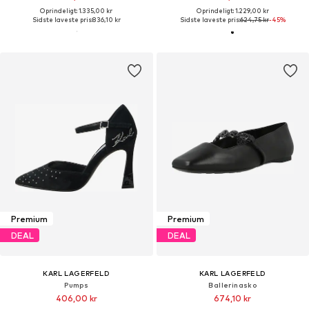
Oprindeligt: 1.335,00 kr
Oprindeligt: 1.229,00 kr
Sidste laveste pris:
836,10 kr
Sidste laveste pris:
624,75 kr
-45%
Premium
Premium
DEAL
DEAL
KARL LAGERFELD
KARL LAGERFELD
Pumps
Ballerinasko
406,00 kr
674,10 kr