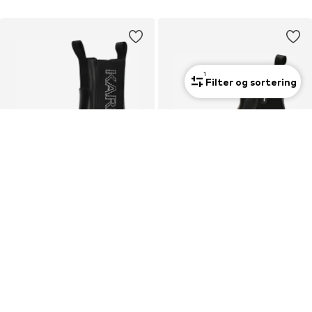
1
Filter og sortering
Premium
Premium
DEAL
DEAL
KARL LAGERFELD
KARL LAGERFELD
Chelsea Boots 'KREEPER LO'
Chelsea Boots
1.493,10 kr
1.475,10 kr
Oprindeligt: 1.859,00 kr
Oprindeligt: 1.829,00 kr
Sidste laveste pris:
1.493,10 kr
Sidste laveste pris:
1.475,10 kr