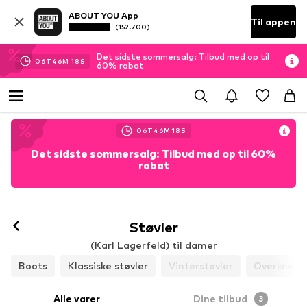
ABOUT YOU App
Til appen
(152.700)
Det sidste sommersalg: Tilbud med op til
06
T
46
M
15
S
60% rabat
06
T
46
M
15
S
Det sidste sommersalg: Tilbud med op til 60%
rabat
Støvler
(Karl Lagerfeld) til damer
Boots
Klassiske støvler
Vinterstøvler
Overknees
Alle varer
Dine tilbud
3