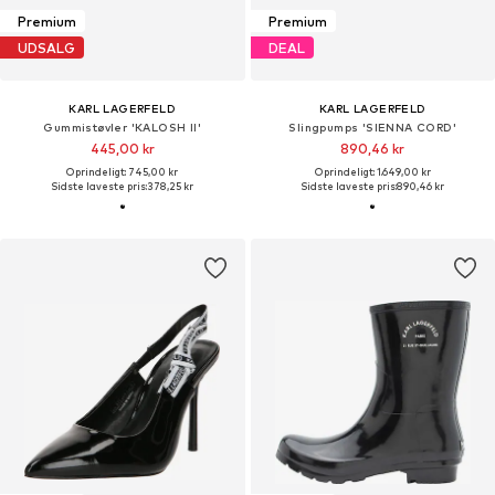
Premium
Premium
UDSALG
DEAL
KARL LAGERFELD
KARL LAGERFELD
Gummistøvler 'KALOSH II'
Slingpumps 'SIENNA CORD'
445,00 kr
890,46 kr
Oprindeligt: 745,00 kr
Oprindeligt: 1.649,00 kr
Sidste laveste pris:
378,25 kr
Sidste laveste pris:
890,46 kr