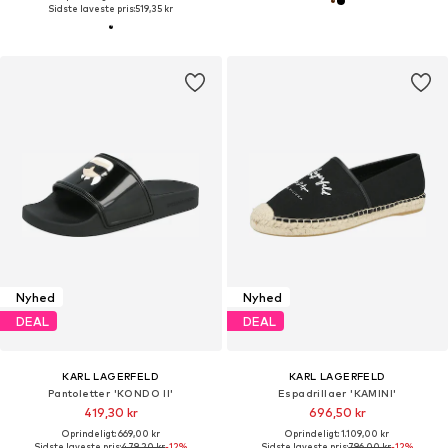
Sidste laveste pris:
519,35 kr
Nyhed
Nyhed
DEAL
DEAL
KARL LAGERFELD
KARL LAGERFELD
Pantoletter 'KONDO II'
Espadrillaer 'KAMINI'
419,30 kr
696,50 kr
Oprindeligt: 669,00 kr
Oprindeligt: 1.109,00 kr
Sidste laveste pris:
479,20 kr
-12%
Sidste laveste pris:
796,00 kr
-12%