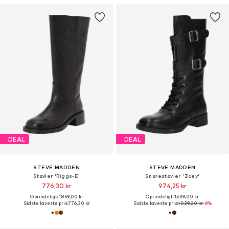
DEAL
DEAL
STEVE MADDEN
STEVE MADDEN
Støvler 'Riggs-E'
Snørestøvler 'Zoey'
776,30 kr
974,25 kr
Oprindeligt: 1.859,00 kr
Oprindeligt: 1.639,00 kr
Sidste laveste pris:
776,30 kr
Sidste laveste pris:
1.039,20 kr
-6%