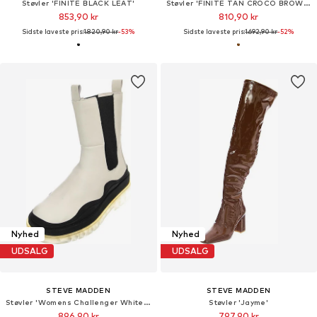
Støvler 'FINITE BLACK LEAT'
Støvler 'FINITE TAN CROCO BROWN'
853,90 kr
810,90 kr
Sidste laveste pris:
1.820,90 kr
-53%
Sidste laveste pris:
1.692,90 kr
-52%
Nyhed
Nyhed
UDSALG
UDSALG
STEVE MADDEN
STEVE MADDEN
Støvler 'Womens Challenger White Bone Boots'
Støvler 'Jayme'
896,90 kr
797,90 kr