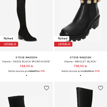
Nyhed
Nyhed
UDSALG
UDSALG
STEVE MADDEN
STEVE MADDEN
Støvler 'SADIE BLACK MICROSUEDE'
Støvler 'AMULET BLACK'
768,90 kr
738,90 kr
Sidste laveste pris:
1.566,90 kr
-51%
Sidste laveste pris:
1.482,90 kr
-50%