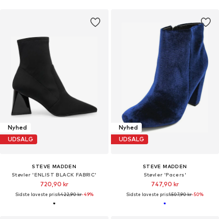
Nyhed
Nyhed
UDSALG
UDSALG
STEVE MADDEN
STEVE MADDEN
Støvler 'ENLIST BLACK FABRIC'
Støvler 'Pacers'
720,90 kr
747,90 kr
Sidste laveste pris:
1.422,90 kr
-49%
Sidste laveste pris:
1.507,90 kr
-50%