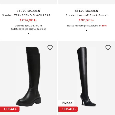
STEVE MADDEN
STEVE MADDEN
Støvler 'TRANSCEND BLACK LEATHER'
Støvler 'Lasoo-R Black Boots'
1.034,90 kr
1.181,90 kr
Oprindeligt: 2.243,90 kr
Sidste laveste pris:
2.665,90 kr
-55%
Sidste laveste pris:
1.032,90 kr
Nyhed
UDSALG
UDSALG