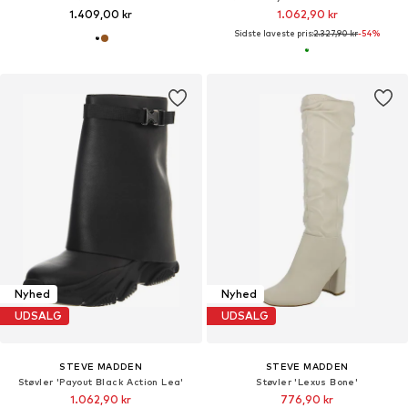
1.409,00 kr
1.062,90 kr
Sidste laveste pris:
2.327,90 kr
-54%
Nyhed
Nyhed
UDSALG
UDSALG
STEVE MADDEN
STEVE MADDEN
Støvler 'Payout Black Action Lea'
Støvler 'Lexus Bone'
1.062,90 kr
776,90 kr