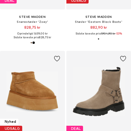
DEAL
UDSALG
STEVE MADDEN
STEVE MADDEN
Snørestøvler 'Zoey'
Støvler 'Eastern Black Boots'
828,75 kr
882,90 kr
Oprindeligt: 1.639,00 kr
Sidste laveste pris:
1.904,90 kr
-53%
Sidste laveste pris:
828,75 kr
Nyhed
UDSALG
DEAL