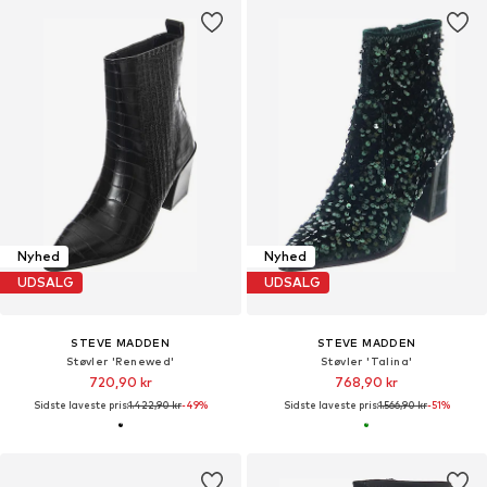
Nyhed
Nyhed
UDSALG
UDSALG
STEVE MADDEN
STEVE MADDEN
Støvler 'Renewed'
Støvler 'Talina'
720,90 kr
768,90 kr
Sidste laveste pris:
1.422,90 kr
-49%
Sidste laveste pris:
1.566,90 kr
-51%