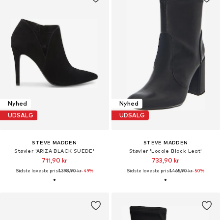
Nyhed
Nyhed
UDSALG
UDSALG
STEVE MADDEN
STEVE MADDEN
Støvler 'ARIZA BLACK SUEDE'
Støvler 'Locole Black Leat'
711,90 kr
733,90 kr
Sidste laveste pris:
1.398,90 kr
-49%
Sidste laveste pris:
1.465,90 kr
-50%