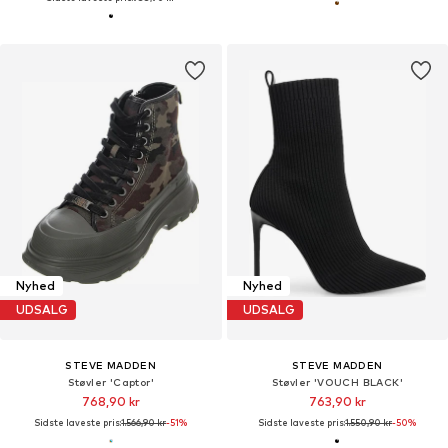
Nyhed
Nyhed
UDSALG
UDSALG
STEVE MADDEN
STEVE MADDEN
Støvler 'Captor'
Støvler 'VOUCH BLACK'
768,90 kr
763,90 kr
Sidste laveste pris:
1.566,90 kr
-51%
Sidste laveste pris:
1.550,90 kr
-50%