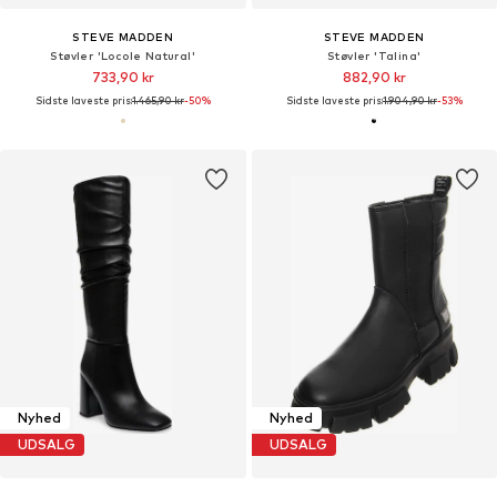
STEVE MADDEN
STEVE MADDEN
Støvler 'Locole Natural'
Støvler 'Talina'
733,90 kr
882,90 kr
Sidste laveste pris:
1.465,90 kr
-50%
Sidste laveste pris:
1.904,90 kr
-53%
Nyhed
Nyhed
UDSALG
UDSALG