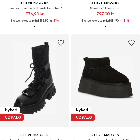
STEVE MADDEN
STEVE MADDEN
Støvler 'Lasso-R Black Leather'
Støvler 'Transam'
776,90 kr
797,90 kr
Sidste laveste pris:
1.592,90 kr
-51%
Sidste laveste pris:
1.651,90 kr
-51%
Nyhed
Nyhed
UDSALG
UDSALG
STEVE MADDEN
STEVE MADDEN
Støvler 'Womens Hierarchy Black Lace-Up Boots'
Støvler 'Campfire Black Black Shoes'