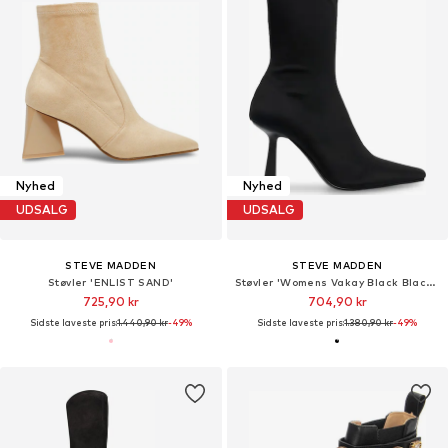
Nyhed
Nyhed
UDSALG
UDSALG
STEVE MADDEN
STEVE MADDEN
Støvler 'ENLIST SAND'
Støvler 'Womens Vakay Black Black Boots'
725,90 kr
704,90 kr
Sidste laveste pris:
1.440,90 kr
-49%
Sidste laveste pris:
1.380,90 kr
-49%