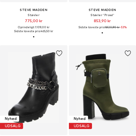
STEVE MADDEN
STEVE MADDEN
Støvler
Støvler 'Prowl'
775,00 kr
853,90 kr
Oprindeligt: 1.109,00 kr
Sidste laveste pris:
1.820,90 kr
-53%
Sidste laveste pris:
465,50 kr
Nyhed
Nyhed
UDSALG
UDSALG