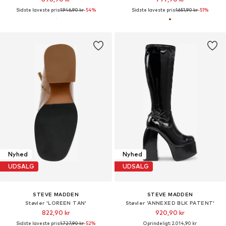
Sidste laveste pris:
1.946,90 kr
-54%
Sidste laveste pris:
1.651,90 kr
-51%
Nyhed
Nyhed
UDSALG
UDSALG
STEVE MADDEN
STEVE MADDEN
Støvler 'LOREEN TAN'
Støvler 'ANNEXED BLK PATENT'
822,90 kr
920,90 kr
Sidste laveste pris:
1.727,90 kr
-52%
Oprindeligt: 2.014,90 kr