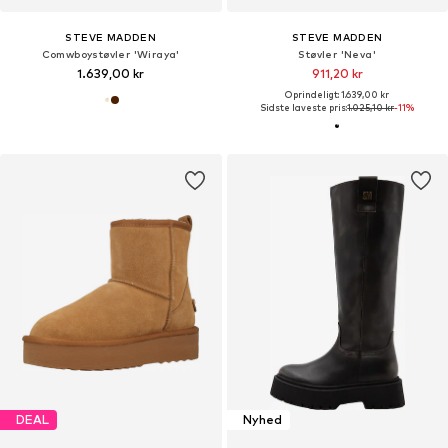
STEVE MADDEN
STEVE MADDEN
Comwboystøvler 'Wiraya'
Støvler 'Neva'
1.639,00 kr
911,20 kr
Oprindeligt: 1.639,00 kr
Sidste laveste pris:
1.025,10 kr
-11%
DEAL
Nyhed