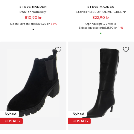
STEVE MADDEN
STEVE MADDEN
Støvler 'Ramsey'
Støvler 'RISEUP OLIVE GREEN'
810,90 kr
822,90 kr
Sidste laveste pris:
1.692,90 kr
-52%
Oprindeligt: 1.727,90 kr
Sidste laveste pris:
925,90 kr
-11%
Nyhed
Nyhed
UDSALG
UDSALG