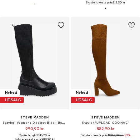
Sidste laveste pris:
918,90 kr
Nyhed
Nyhed
UDSALG
UDSALG
STEVE MADDEN
STEVE MADDEN
Støvler 'Womens Dagget Black Boots'
Støvler 'UPLOAD COGNAC'
990,90 kr
882,90 kr
Oprindeligt: 2.116,90 kr
Sidste laveste pris:
1.904,90 kr
-53%
Sidste laveste pris:
988,90 kr