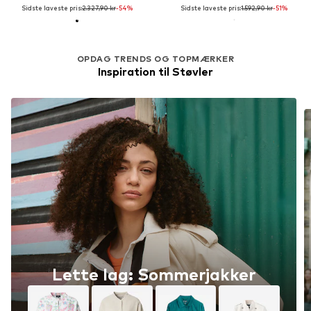
Sidste laveste pris:
2.327,90 kr
-54%
Sidste laveste pris:
1.592,90 kr
-51%
OPDAG TRENDS OG TOPMÆRKER
Inspiration til Støvler
Lette lag: Sommerjakker