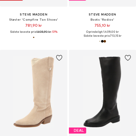
STEVE MADDEN
STEVE MADDEN
Støvler 'Campfire Tan Shoes'
Boots 'Radios'
781,90 kr
755,10 kr
Sidste laveste pris:
1.608,90 kr
-51%
Oprindeligt: 1.409,00 kr
Sidste laveste pris:
713,15 kr
DEAL