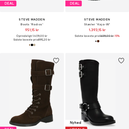
DEAL
DEAL
STEVE MADDEN
STEVE MADDEN
Boots 'Radios'
Støvler 'Kaja-W'
951,15 kr
1.393,15 kr
Oprindeligt: 1.409,00 kr
Sidste laveste pris:
1.639,00 kr
-15%
Sidste laveste pris:
895,20 kr
Nyhed