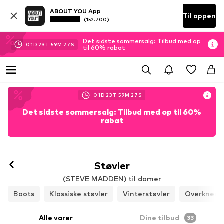
ABOUT YOU App
Til appen
(152.700)
Det sidste sommersalg: Tilbud med op
01
D
23
T
59
M
25
S
til 60% rabat
01
D
23
T
59
M
25
S
Det sidste sommersalg: Tilbud med op til 60%
rabat
Støvler
(STEVE MADDEN) til damer
Boots
Klassiske støvler
Vinterstøvler
Overknees
Alle varer
Dine tilbud
33