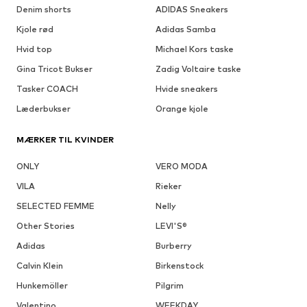
Denim shorts
ADIDAS Sneakers
Kjole rød
Adidas Samba
Hvid top
Michael Kors taske
Gina Tricot Bukser
Zadig Voltaire taske
Tasker COACH
Hvide sneakers
Læderbukser
Orange kjole
MÆRKER TIL KVINDER
ONLY
VERO MODA
VILA
Rieker
SELECTED FEMME
Nelly
Other Stories
LEVI'S®
Adidas
Burberry
Calvin Klein
Birkenstock
Hunkemöller
Pilgrim
Valentino
WEEKDAY