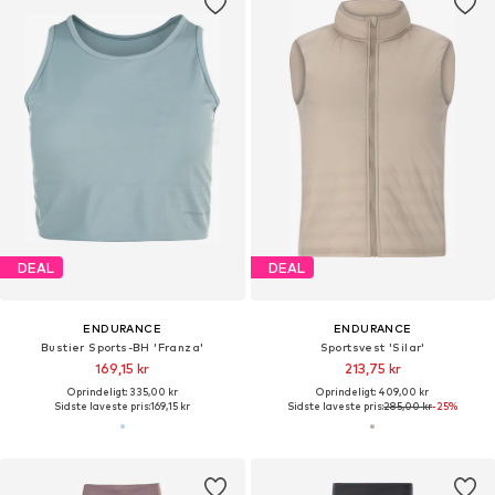
DEAL
DEAL
ENDURANCE
ENDURANCE
Bustier Sports-BH 'Franza'
Sportsvest 'Silar'
169,15 kr
213,75 kr
Oprindeligt: 335,00 kr
Oprindeligt: 409,00 kr
Sidste laveste pris:
169,15 kr
Sidste laveste pris:
285,00 kr
-25%