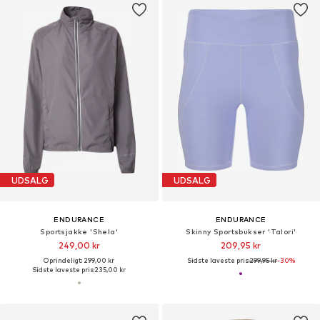
UDSALG
UDSALG
ENDURANCE
ENDURANCE
Sportsjakke 'Shela'
Skinny Sportsbukser 'Talori'
249,00 kr
209,95 kr
Oprindeligt: 299,00 kr
Sidste laveste pris:
299,95 kr
-30%
Sidste laveste pris:
235,00 kr