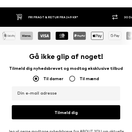
30 DAGES RETURRET
KØB NU.
Gå ikke glip af noget!
Tilmeld dig nyhedsbrevet og modtag eksklusive tilbud
Til damer
Til mænd
Din e-mail adresse
Tilmeld dig
Jeg vil gerne modtage nyhedsbreve fra ABOUT YOU om aktuelle