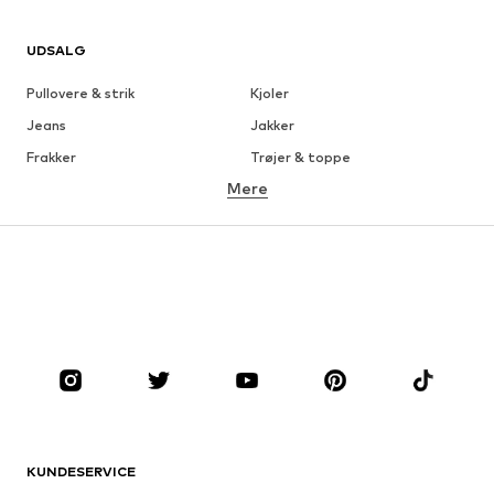
UDSALG
Pullovere & strik
Kjoler
Jeans
Jakker
Frakker
Trøjer & toppe
Mere
Bukser
Undertøj
Nederdele
Bluser & tunikaer
Overtrøjer
Blazere
Badetøj
Buksedragter
Plus sized
Ventetøj
Sko
Sport
Tilbehør
Premium
TØJ
KUNDESERVICE
Nyheder
Trending