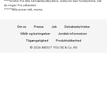
****Gratis fra alle netværksudbydere. Gebyrer kan forekomme, når
du ringer fra udlandet.
Sportssko
Ballerinasko
******Alle priser inkl. moms.
Pantoletter
Hjemmesko
Eksklusiv
Om os
Presse
Job
Databeskyttelse
SPORT
Vilkår og betingelser
Juridisk information
Sportstøj
Sportstyper
Tilgængelighed
Produktsikkerhed
Sportssko
Sportsrygsække & tasker
© 2026 ABOUT YOU SE & Co. KG
Sportstilbehør
TILBEHØR
Nyheder
Tasker og rygsække
Smykker
Tørklæder & sjaler
Huer & hatte
Bælter
Punge
Solbriller
Ure
Boligtilbehør