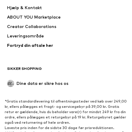
Kjoler
Jeans
Hjælp & Kontakt
Trøjer & toppe
Bukser
ABOUT YOU Marketplace
Jakker
Pullovere & strik
Creator Collaborations
Undertøj
Bluser & tunikaer
Leveringsområde
Frakker
Nederdele
Fortryd din aftale her
Badetøj
Overtrøjer
Blazere
Buksedragter
Plus size tøj
Ventetøj
SIKKER SHOPPING
Anledninger
Eksklusiv
Upcycled mode
Dine data er sikre hos os
SKO
*Gratis standardlevering til afhentningssteder ved køb over 249,00
Nyheder
Trending
kr, ellers pålægges et fragt- og servicegebyr på 39,00 kr. Gratis
retur er gældende, hvis du beholder vare(r) for mindst 249 kr fra din
Sneakers
Ankelstøvler
ordre, ellers pålægges et returgebyr på 19 kr. Returgebyret gælder
Pumps & høje hæle
Støvler
også ved returnering af hele ordren.
Laveste pris inden for de sidste 30 dage før prisreduktionen.
Sandaler
Lave sko