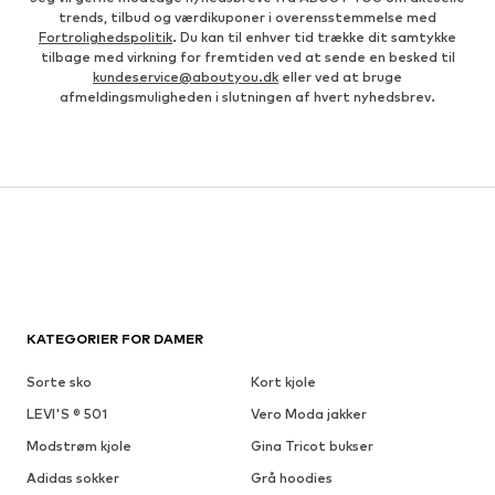
trends, tilbud og værdikuponer i overensstemmelse med
Fortrolighedspolitik
. Du kan til enhver tid trække dit samtykke
tilbage med virkning for fremtiden ved at sende en besked til
kundeservice@aboutyou.dk
eller ved at bruge
afmeldingsmuligheden i slutningen af hvert nyhedsbrev.
KATEGORIER FOR DAMER
Sorte sko
Kort kjole
LEVI'S ® 501
Vero Moda jakker
Modstrøm kjole
Gina Tricot bukser
Adidas sokker
Grå hoodies