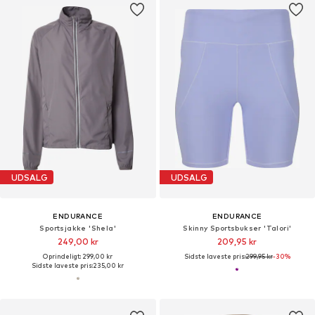
UDSALG
UDSALG
ENDURANCE
ENDURANCE
Sportsjakke 'Shela'
Skinny Sportsbukser 'Talori'
249,00 kr
209,95 kr
Oprindeligt: 299,00 kr
Sidste laveste pris:
299,95 kr
-30%
Sidste laveste pris:
235,00 kr