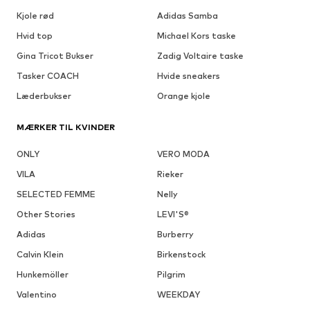
Kjole rød
Adidas Samba
Hvid top
Michael Kors taske
Gina Tricot Bukser
Zadig Voltaire taske
Tasker COACH
Hvide sneakers
Læderbukser
Orange kjole
MÆRKER TIL KVINDER
ONLY
VERO MODA
VILA
Rieker
SELECTED FEMME
Nelly
Other Stories
LEVI'S®
Adidas
Burberry
Calvin Klein
Birkenstock
Hunkemöller
Pilgrim
Valentino
WEEKDAY