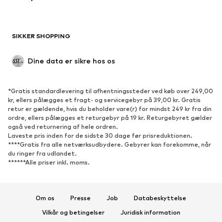
Blazere
Buksedragter
Plus size tøj
Ventetøj
SIKKER SHOPPING
Anledninger
Eksklusiv
Upcycled mode
Dine data er sikre hos os
SKO
*Gratis standardlevering til afhentningssteder ved køb over 249,00
Nyheder
Trending
kr, ellers pålægges et fragt- og servicegebyr på 39,00 kr. Gratis
retur er gældende, hvis du beholder vare(r) for mindst 249 kr fra din
Sneakers
Ankelstøvler
ordre, ellers pålægges et returgebyr på 19 kr. Returgebyret gælder
Pumps & høje hæle
Støvler
også ved returnering af hele ordren.
Laveste pris inden for de sidste 30 dage før prisreduktionen.
Sandaler
Lave sko
****Gratis fra alle netværksudbydere. Gebyrer kan forekomme, når
du ringer fra udlandet.
Sportssko
Ballerinasko
******Alle priser inkl. moms.
Pantoletter
Hjemmesko
Eksklusiv
Om os
Presse
Job
Databeskyttelse
SPORT
Vilkår og betingelser
Juridisk information