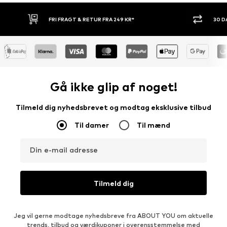
30 DAGES RETURRET
KØB NU.
Gå ikke glip af noget!
Tilmeld dig nyhedsbrevet og modtag eksklusive tilbud
Til damer
Til mænd
Din e-mail adresse
Tilmeld dig
Jeg vil gerne modtage nyhedsbreve fra ABOUT YOU om aktuelle
trends, tilbud og værdikuponer i overensstemmelse med