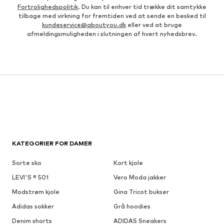
Fortrolighedspolitik
. Du kan til enhver tid trække dit samtykke
tilbage med virkning for fremtiden ved at sende en besked til
kundeservice@aboutyou.dk
eller ved at bruge
afmeldingsmuligheden i slutningen af hvert nyhedsbrev.
KATEGORIER FOR DAMER
Sorte sko
Kort kjole
LEVI'S ® 501
Vero Moda jakker
Modstrøm kjole
Gina Tricot bukser
Adidas sokker
Grå hoodies
Denim shorts
ADIDAS Sneakers