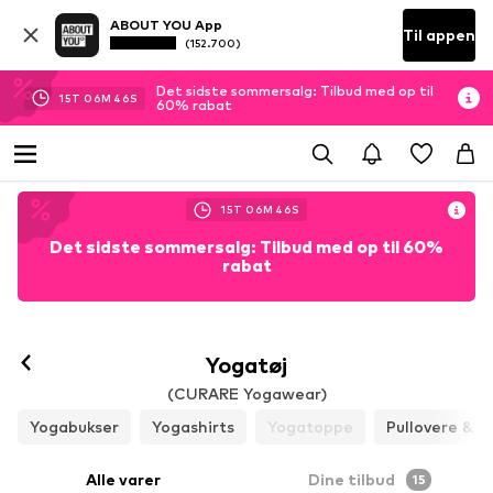
ABOUT YOU App
Til appen
(152.700)
Det sidste sommersalg: Tilbud med op til
15
T
06
M
46
S
60% rabat
15
T
06
M
46
S
Det sidste sommersalg: Tilbud med op til 60%
rabat
Følg
Yogatøj
(CURARE Yogawear)
Yogabukser
Yogashirts
Yogatoppe
Pullovere & 
Alle varer
Dine tilbud
15