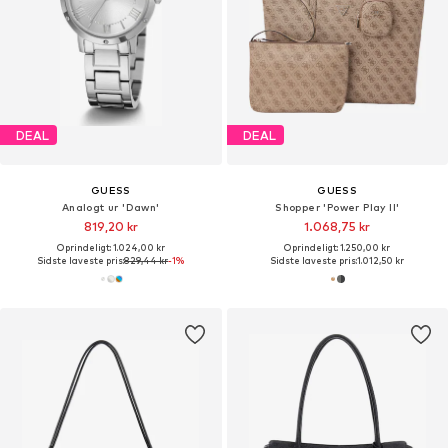
DEAL
DEAL
GUESS
GUESS
Analogt ur 'Dawn'
Shopper 'Power Play II'
819,20 kr
1.068,75 kr
Oprindeligt: 1.024,00 kr
Oprindeligt: 1.250,00 kr
Sidste laveste pris:
829,44 kr
-1%
Sidste laveste pris:
1.012,50 kr