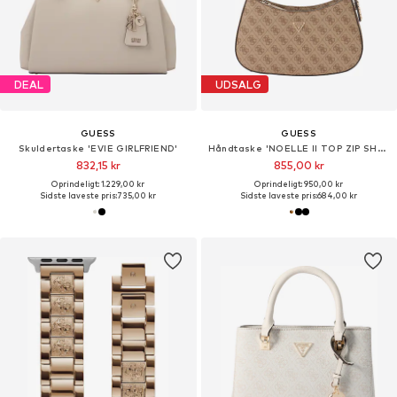
DEAL
UDSALG
GUESS
GUESS
Skuldertaske 'EVIE GIRLFRIEND'
Håndtaske 'NOELLE II TOP ZIP SHOULDER BAG'
832,15 kr
855,00 kr
Oprindeligt: 1.229,00 kr
Oprindeligt: 950,00 kr
Sidste laveste pris:
735,00 kr
Sidste laveste pris:
684,00 kr