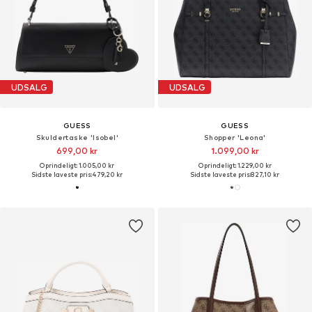
UDSALG
UDSALG
GUESS
GUESS
Skuldertaske 'Isobel'
Shopper 'Leona'
699,00 kr
1.099,00 kr
Oprindeligt: 1.005,00 kr
Oprindeligt: 1.229,00 kr
Sidste laveste pris:
479,20 kr
Sidste laveste pris:
827,10 kr