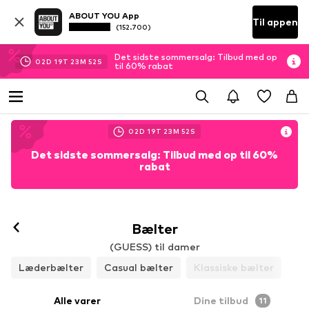
ABOUT YOU App
Til appen
(152.700)
Det sidste sommersalg: Tilbud med op
02
D
19
T
23
M
51
S
til 60% rabat
02
D
19
T
23
M
51
S
Det sidste sommersalg: Tilbud med op til 60%
rabat
Bælter
(GUESS) til damer
Læderbælter
Casual bælter
Klassiske bælter
Alle varer
Dine tilbud
11