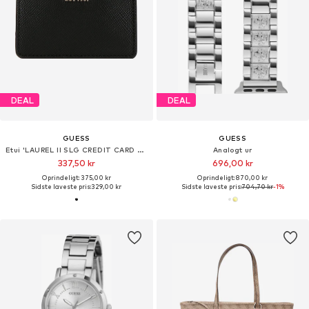
DEAL
DEAL
GUESS
GUESS
Etui 'LAUREL II SLG CREDIT CARD CASE'
Analogt ur
337,50 kr
696,00 kr
Oprindeligt: 375,00 kr
Oprindeligt: 870,00 kr
Sidste laveste pris:
329,00 kr
Sidste laveste pris:
704,70 kr
-1%