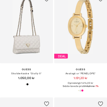
DEAL
GUESS
GUESS
Skuldertaske 'Giully II'
Analogt ur 'PENELOPE'
1.050,00 kr
1.131,20 kr
Oprindeligt: 1.414,00 kr
Sidste laveste pris:
1.145,34 kr
-1%