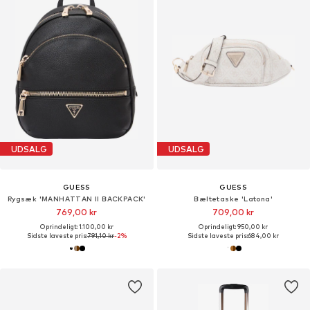
UDSALG
UDSALG
GUESS
GUESS
Rygsæk 'MANHATTAN II BACKPACK'
Bæltetaske 'Latona'
769,00 kr
709,00 kr
Oprindeligt: 1.100,00 kr
Oprindeligt: 950,00 kr
Sidste laveste pris:
791,10 kr
-2%
Sidste laveste pris:
684,00 kr