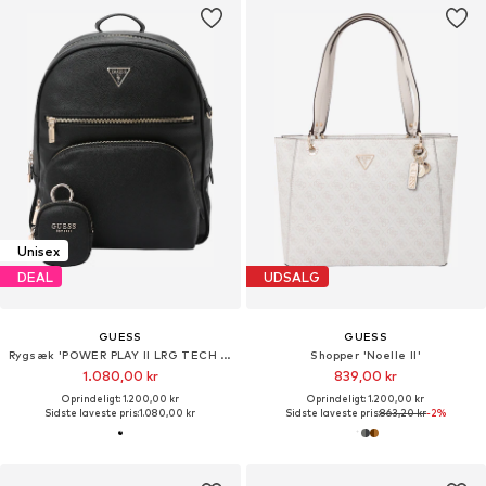
Unisex
DEAL
UDSALG
GUESS
GUESS
Rygsæk 'POWER PLAY II LRG TECH BCKPCK'
Shopper 'Noelle II'
1.080,00 kr
839,00 kr
Oprindeligt: 1.200,00 kr
Oprindeligt: 1.200,00 kr
Sidste laveste pris:
1.080,00 kr
Sidste laveste pris:
863,20 kr
-2%