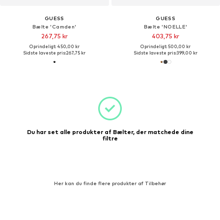
GUESS
GUESS
Bælte 'Camden'
Bælte 'NOELLE'
267,75 kr
403,75 kr
Oprindeligt: 450,00 kr
Oprindeligt: 500,00 kr
Sidste laveste pris:
267,75 kr
Sidste laveste pris:
399,00 kr
Du har set alle produkter af Bælter, der matchede dine
filtre
Her kan du finde flere produkter af Tilbehør