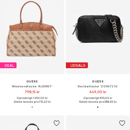
DEAL
UDSALG
GUESS
GUESS
Weekendtaske 'AUDREY'
Skuldertaske 'ZG967214'
798,15 kr
649,00 kr
Oprindeligt: 1.350,00 kr
Oprindeligt: 935,00 kr
Sidste laveste pris:
751,20 kr
Sidste laveste pris:
388,50 kr