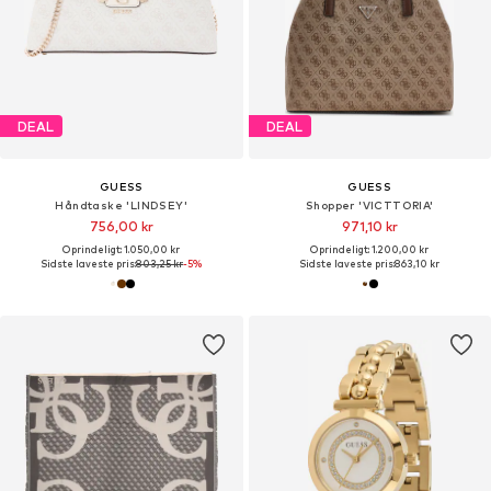
DEAL
DEAL
GUESS
GUESS
Håndtaske 'LINDSEY'
Shopper 'VICTTORIA'
756,00 kr
971,10 kr
Oprindeligt: 1.050,00 kr
Oprindeligt: 1.200,00 kr
Sidste laveste pris:
803,25 kr
-5%
Sidste laveste pris:
863,10 kr