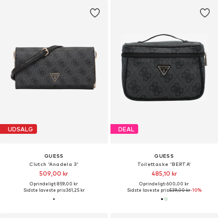
UDSALG
DEAL
GUESS
GUESS
Clutch 'Anadela 3'
Toilettaske 'BERTA'
509,00 kr
485,10 kr
Oprindeligt: 859,00 kr
Oprindeligt: 600,00 kr
Sidste laveste pris:
361,25 kr
Sidste laveste pris:
539,00 kr
-10%