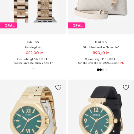
DEAL
DEAL
GUESS
GUESS
Analogt ur
Skuldertaske 'Noelle'
1.053,00 kr
890,10 kr
Oprindeligt: 1.170,00 kr
Oprindeligt: 1.100,00 kr
Sidste laveste pris:
947,70 kr
Sidste laveste pris:
989,00 kr
-10%
+
1