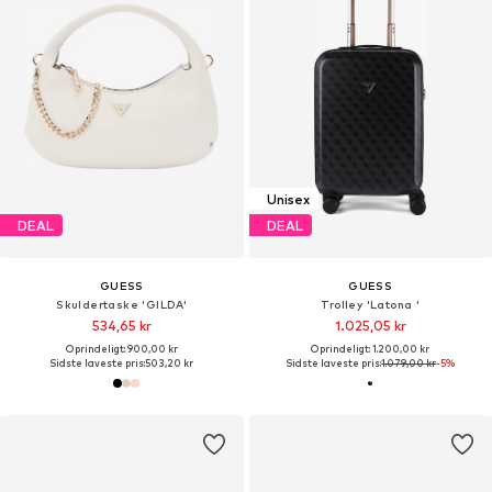
Unisex
DEAL
DEAL
GUESS
GUESS
Skuldertaske 'GILDA'
Trolley 'Latona '
534,65 kr
1.025,05 kr
Oprindeligt: 900,00 kr
Oprindeligt: 1.200,00 kr
Sidste laveste pris:
503,20 kr
Sidste laveste pris:
1.079,00 kr
-5%