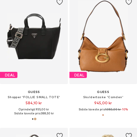
DEAL
DEAL
GUESS
GUESS
Shopper 'FOLLIE SMALL TOTE'
Skuldertaske 'Camden'
584,10 kr
945,00 kr
Oprindeligt: 935,00 kr
Sidste laveste pris:
1.050,00 kr
-10%
Sidste laveste pris:
388,50 kr