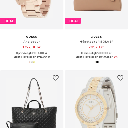
DEAL
DEAL
GUESS
GUESS
Analogt ur
Håndtaske 'ISOLA 3'
1.192,00 kr
791,20 kr
Oprindeligt: 2.384,00 kr
Oprindeligt: 1.100,00 kr
Sidste laveste pris:
915,00 kr
Sidste laveste pris:
840,65 kr
-5%