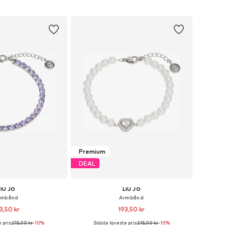
 indkøbskurv
Føj til indkøbskurv
Premium
DEAL
LIU JO
LIU JO
rmbånd
Armbånd
3,50 kr
193,50 kr
 pris:
215,00 kr
-10%
Sidste laveste pris:
215,00 kr
-10%