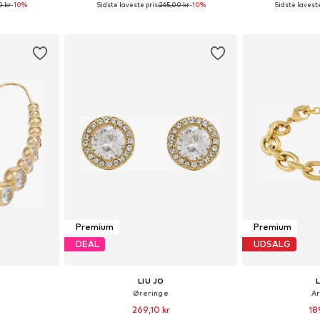
0 kr
-10%
Sidste laveste pris:
265,00 kr
-10%
Sidste laveste
: One Size
Tilgængelige størrelser: One Size
Tilgængelige s
kurv
Føj til indkøbskurv
Føj til
Premium
Premium
DEAL
UDSALG
LIU JO
Øreringe
A
269,10 kr
18