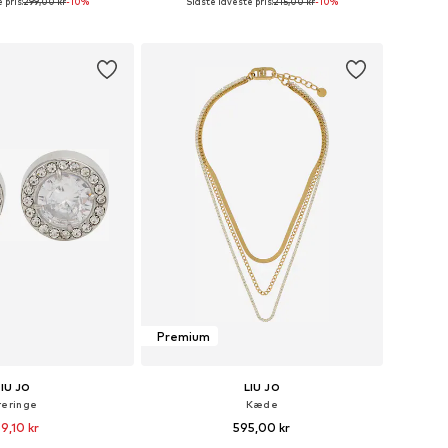
 pris:
299,00 kr
-10%
Sidste laveste pris:
215,00 kr
-10%
tørrelser: One Size
Tilgængelige størrelser: One Size
 indkøbskurv
Føj til indkøbskurv
Premium
LIU JO
LIU JO
eringe
Kæde
9,10 kr
595,00 kr