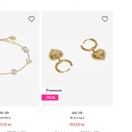
tørrelser: One Size
Tilgængelige størrelser: One Size
 indkøbskurv
Føj til indkøbskurv
Premium
DEAL
LIU JO
LIU JO
rmbånd
Øreringe
9,10 kr
193,50 kr