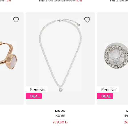
0 kr
-10%
Sidste laveste pris:
215,00 kr
-10%
Sidste laveste
: One Size
Tilgængelige størrelser: One Size
Tilgængelige s
kurv
Føj til indkøbskurv
Føj til
Premium
Premium
DEAL
DEAL
LIU JO
Kæde
Ør
238,50 kr
26