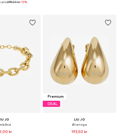
 pris:
299,00 kr
-10%
tørrelser: One Size
Tilgængelige størrelser: One Size
 indkøbskurv
Føj til indkøbskurv
Premium
DEAL
LIU JO
LIU JO
rmbånd
Øreringe
9,00 kr
193,50 kr