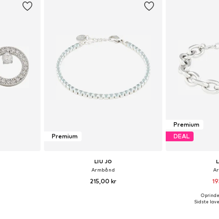
Premium
Premium
DEAL
LIU JO
Armbånd
A
215,00 kr
19
Oprindel
: One Size
Tilgængelige størrelser: One Size
Tilgængelige s
Sidste lave
kurv
Føj til indkøbskurv
Føj til