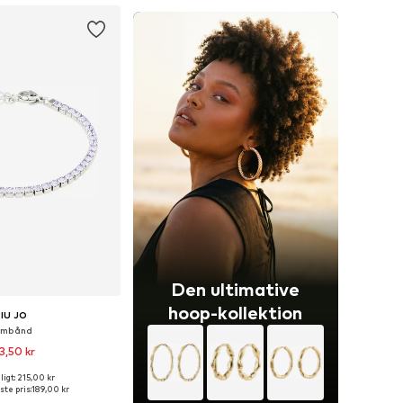
Den ultimative
hoop-kollektion
LIU JO
rmbånd
3,50 kr
igt: 215,00 kr
tørrelser: One Size
ste pris:
189,00 kr