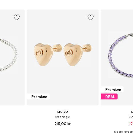
kurv
Føj til indkøbskurv
Føj til
Premium
Premium
DEAL
LIU JO
Øreringe
A
215,00 kr
19
Sidste laveste