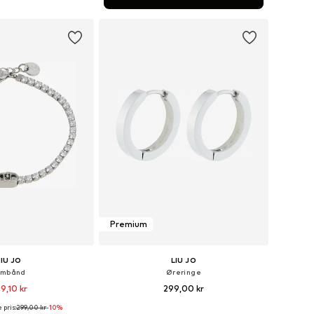
 indkøbskurv
Premium
LIU JO
LIU JO
rmbånd
Øreringe
9,10 kr
299,00 kr
 pris:
299,00 kr
-10%
tørrelser: One Size
Tilgængelige størrelser: One Size