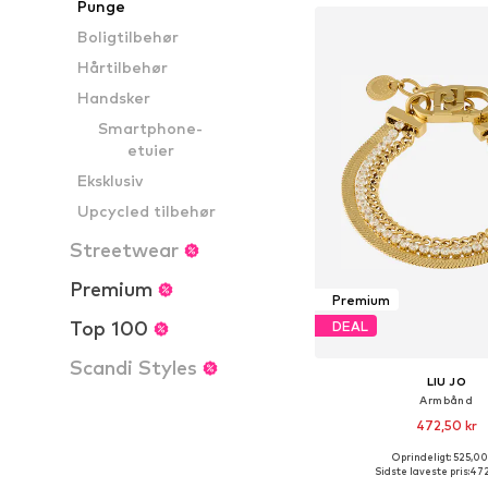
Punge
Boligtilbehør
Hårtilbehør
Handsker
Smartphone-
etuier
Eksklusiv
Upcycled tilbehør
Streetwear
Premium
Premium
Top 100
DEAL
Scandi Styles
LIU JO
Armbånd
472,50 kr
Oprindeligt: 525,00
Tilgængelige størrelser
Sidste laveste pris:
472