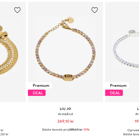
Premium
Premium
DEAL
DEAL
LIU JO
Armbånd
A
269,10 kr
19
Sidste laveste pris:
299,00 kr
-10%
 kr
Oprindel
: One Size
Tilgængelige størrelser: One Size
Tilgængelige s
,50 kr
Sidste lave