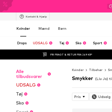
Kontakt & Hjælp
Kvinder
Mænd
Børn
Drops
UDSALG
Tøj
Sko
Sport
FRI FRAGT & RETUR FRA 249 KR*
Kvinder
Tilbehør
Sm
Alle
tilbudsvarer
Smykker
(Liu Jo) t
UDSALG
Tøj
Pris
Udsalg
Sko
Sport