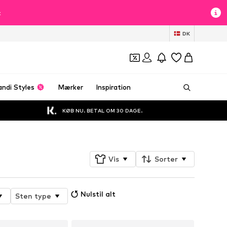
t
DK
andi Styles
Mærker
Inspiration
KØB NU. BETAL OM 30 DAGE.
Vis
Sorter
Nulstil alt
Sten type