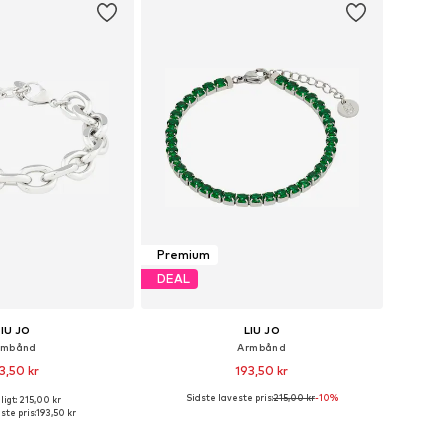
Premium
DEAL
LIU JO
LIU JO
rmbånd
Armbånd
3,50 kr
193,50 kr
Sidste laveste pris:
215,00 kr
-10%
igt: 215,00 kr
tørrelser: One Size
Tilgængelige størrelser: One Size
ste pris:
193,50 kr
 indkøbskurv
Føj til indkøbskurv