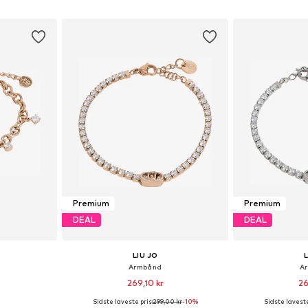
kurv
Føj til indkøbskurv
Føj til
Premium
Premium
DEAL
DEAL
LIU JO
Armbånd
A
269,10 kr
26
Sidste laveste pris:
299,00 kr
-10%
Sidste laveste
: One Size
Tilgængelige størrelser: One Size
Tilgængelige s