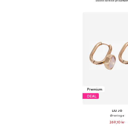
Sidste laveste pris:
215,0
Tilgængelige størrelser
Føj til indkøbs
Premium
DEAL
LIU JO
Øreringe
269,10 kr