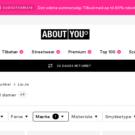
Det sidste sommersalg: Tilbud med op til 60% raba
02
D
02
T
03
M
40
S
ABOUT
YOU
Tilbehør
Streetwear
Premium
Top 100
Sc
30 DAGES RETURRET
ykker
Liu Jo
il damer
49
Farve
Mærke
Materiale
Smykketype
1