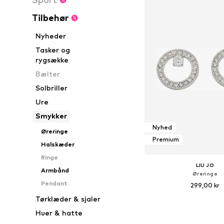
Tilbehør
Nyheder
Tasker og
rygsække
Bælter
Solbriller
Ure
Smykker
Nyhed
Øreringe
Premium
Halskæder
Ringe
LIU JO
Armbånd
Øreringe
Pendant
299,00 kr
Tørklæder & sjaler
Tilgængelige størrelser
Huer & hatte
Føj til indkøbs