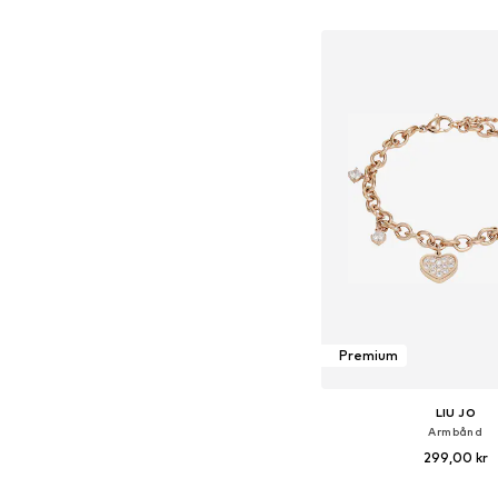
Føj til indkøbs
Premium
LIU JO
Armbånd
299,00 kr
Tilgængelige størrelser