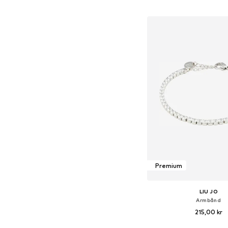
Føj til indkøbs
Premium
LIU JO
Armbånd
215,00 kr