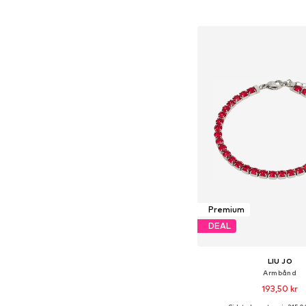
Tilgængelige størrelser
Føj til indkøbs
Premium
DEAL
LIU JO
Armbånd
193,50 kr