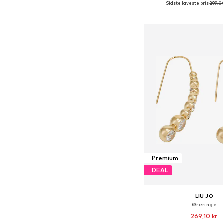
Sidste laveste pris:
299,0
Tilgængelige størrelser
Føj til indkøbs
Premium
DEAL
LIU JO
Øreringe
269,10 kr