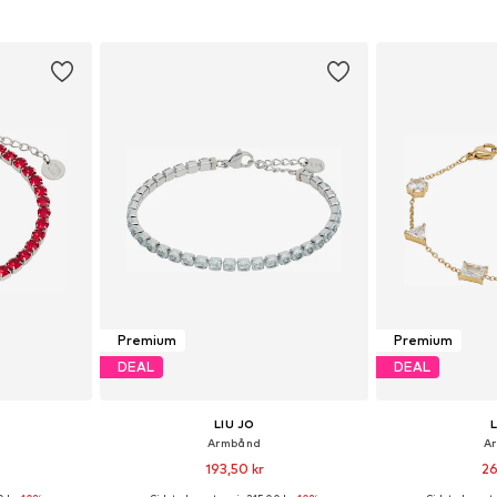
: One Size
Tilgængelige størrelser: One Size
Tilgængelige s
kurv
Føj til indkøbskurv
Føj til
Premium
Premium
DEAL
DEAL
LIU JO
Armbånd
A
193,50 kr
26