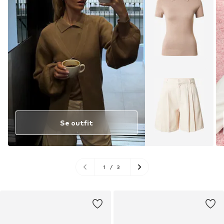
Se outfit
1
/
3