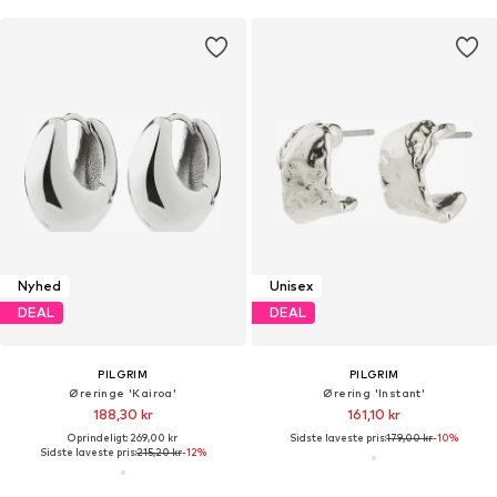
Nyhed
Unisex
DEAL
DEAL
PILGRIM
PILGRIM
Øreringe 'Kairoa'
Ørering 'Instant'
188,30 kr
161,10 kr
Oprindeligt: 269,00 kr
Sidste laveste pris:
179,00 kr
-10%
Sidste laveste pris:
215,20 kr
-12%