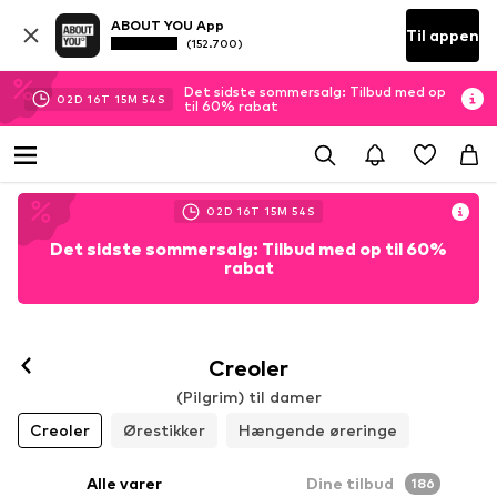
ABOUT YOU App
Til appen
(152.700)
Det sidste sommersalg: Tilbud med op
02
D
16
T
15
M
52
S
til 60% rabat
02
D
16
T
15
M
52
S
Det sidste sommersalg: Tilbud med op til 60%
rabat
Creoler
(Pilgrim) til damer
Creoler
Ørestikker
Hængende øreringe
Alle varer
Dine tilbud
186