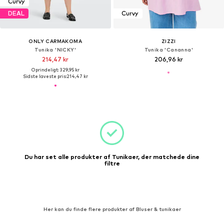
Curvy
DEAL
Curvy
ONLY CARMAKOMA
ZIZZI
Tunika 'NICKY'
Tunika 'Cananna'
214,47 kr
206,96 kr
Oprindeligt: 329,95 kr
Sidste laveste pris:
214,47 kr
Du har set alle produkter af Tunikaer, der matchede dine
filtre
Her kan du finde flere produkter af Bluser & tunikaer