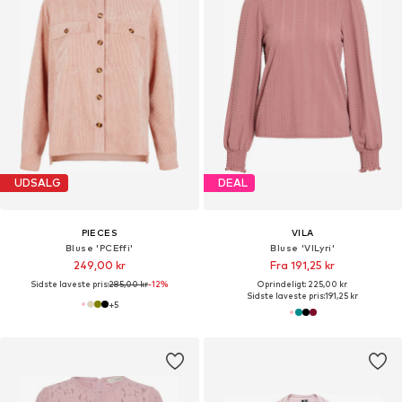
UDSALG
DEAL
PIECES
VILA
Bluse 'PCEffi'
Bluse 'VILyri'
249,00 kr
Fra 191,25 kr
Sidste laveste pris:
285,00 kr
-12%
Oprindeligt: 225,00 kr
Sidste laveste pris:
191,25 kr
+
5