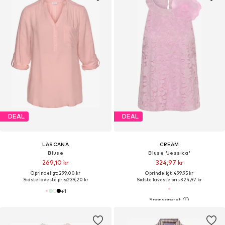
DEAL
DEAL
LASCANA
CREAM
Bluse
Bluse 'Jessica'
269,10 kr
324,97 kr
Oprindeligt: 299,00 kr
Oprindeligt: 499,95 kr
Sidste laveste pris:
239,20 kr
Sidste laveste pris:
324,97 kr
+
1