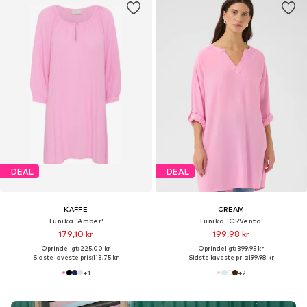
DEAL
DEAL
KAFFE
CREAM
Tunika 'Amber'
Tunika 'CRVenta'
179,10 kr
199,98 kr
Oprindeligt: 225,00 kr
Oprindeligt: 399,95 kr
Sidste laveste pris:
113,75 kr
Sidste laveste pris:
199,98 kr
+
1
+
2