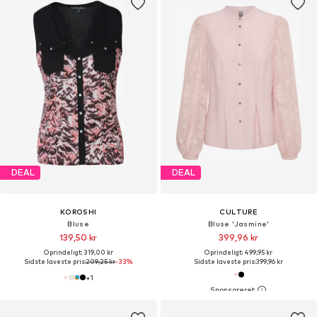
DEAL
DEAL
KOROSHI
CULTURE
Bluse
Bluse 'Jasmine'
139,50 kr
399,96 kr
Oprindeligt: 319,00 kr
Oprindeligt: 499,95 kr
Sidste laveste pris:
209,25 kr
-33%
Sidste laveste pris:
399,96 kr
+
1