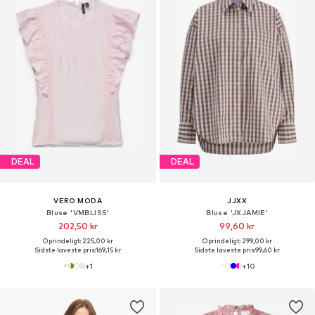
DEAL
DEAL
VERO MODA
JJXX
Bluse 'VMBLISS'
Bluse 'JXJAMIE'
202,50 kr
99,60 kr
Oprindeligt: 225,00 kr
Oprindeligt: 299,00 kr
Sidste laveste pris:
169,15 kr
Sidste laveste pris:
99,60 kr
+
1
+
10