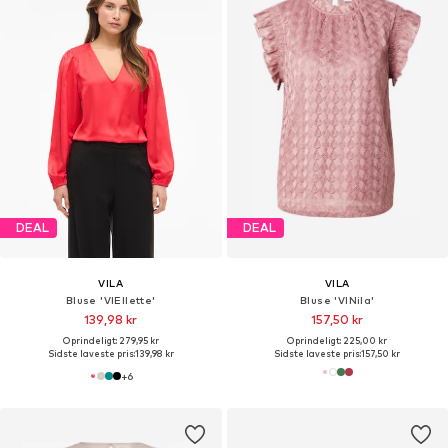
DEAL
DEAL
VILA
VILA
Bluse 'VIEllette'
Bluse 'VINila'
139,98 kr
157,50 kr
Oprindeligt: 279,95 kr
Oprindeligt: 225,00 kr
Sidste laveste pris:
139,98 kr
Sidste laveste pris:
157,50 kr
+
6