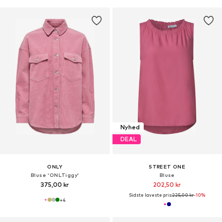
Nyhed
DEAL
ONLY
STREET ONE
Bluse 'ONLTiggy'
Bluse
375,00 kr
202,50 kr
Sidste laveste pris:
225,00 kr
-10%
+
4