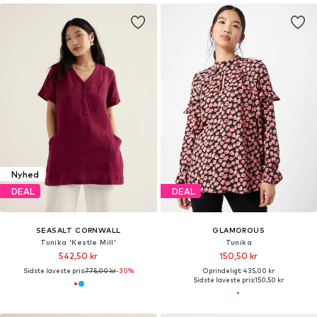
Nyhed
DEAL
DEAL
SEASALT CORNWALL
GLAMOROUS
Tunika 'Kestle Mill'
Tunika
542,50 kr
150,50 kr
Sidste laveste pris:
775,00 kr
-30%
Oprindeligt: 435,00 kr
Sidste laveste pris:
150,50 kr