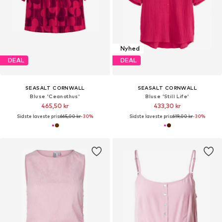
Nyhed
DEAL
DEAL
SEASALT CORNWALL
SEASALT CORNWALL
Bluse 'Ceanothus'
Bluse 'Still Life'
465,50 kr
433,30 kr
Sidste laveste pris:
665,00 kr
-30%
Sidste laveste pris:
619,00 kr
-30%