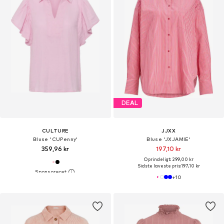
DEAL
CULTURE
JJXX
Bluse 'CUPenny'
Bluse 'JXJAMIE'
359,96 kr
197,10 kr
Oprindeligt: 299,00 kr
Sidste laveste pris:
197,10 kr
+
10