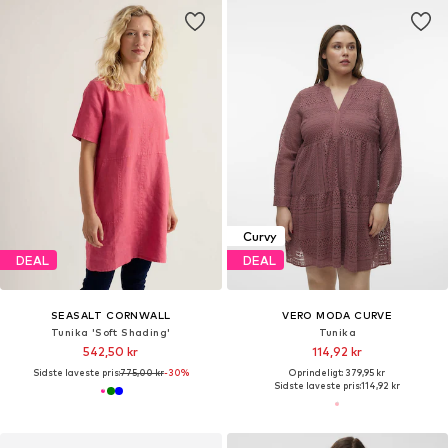
Curvy
DEAL
DEAL
SEASALT CORNWALL
VERO MODA CURVE
Tunika 'Soft Shading'
Tunika
542,50 kr
114,92 kr
Sidste laveste pris:
775,00 kr
-30%
Oprindeligt: 379,95 kr
Sidste laveste pris:
114,92 kr