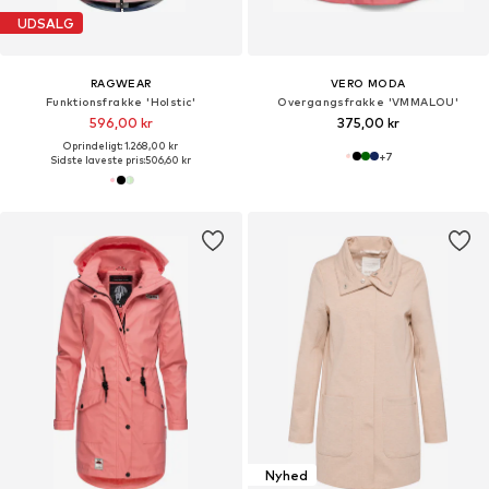
UDSALG
RAGWEAR
VERO MODA
Funktionsfrakke 'Holstic'
Overgangsfrakke 'VMMALOU'
596,00 kr
375,00 kr
Oprindeligt: 1.268,00 kr
+
7
Sidste laveste pris:
506,60 kr
Nyhed