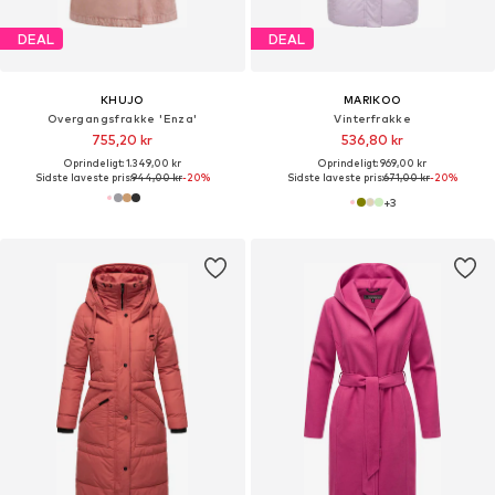
DEAL
DEAL
KHUJO
MARIKOO
Overgangsfrakke 'Enza'
Vinterfrakke
755,20 kr
536,80 kr
Oprindeligt: 1.349,00 kr
Oprindeligt: 969,00 kr
Sidste laveste pris:
944,00 kr
-20%
Sidste laveste pris:
671,00 kr
-20%
+
3