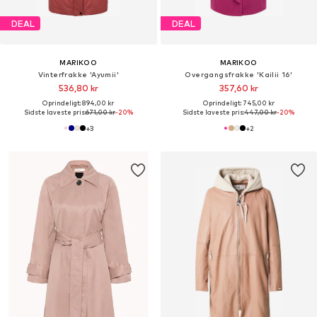
DEAL
DEAL
MARIKOO
MARIKOO
Vinterfrakke 'Ayumii'
Overgangsfrakke 'Kailii 16'
536,80 kr
357,60 kr
Oprindeligt: 894,00 kr
Oprindeligt: 745,00 kr
Sidste laveste pris:
671,00 kr
-20%
Sidste laveste pris:
447,00 kr
-20%
+
3
+
2