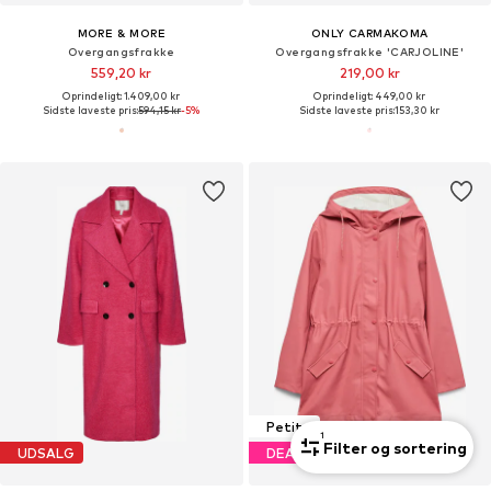
MORE & MORE
ONLY CARMAKOMA
Overgangsfrakke
Overgangsfrakke 'CARJOLINE'
559,20 kr
219,00 kr
Oprindeligt: 1.409,00 kr
Oprindeligt: 449,00 kr
Sidste laveste pris:
594,15 kr
-5%
Sidste laveste pris:
153,30 kr
Petite
1
Filter og sortering
UDSALG
DEAL