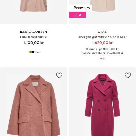
Premium
DEAL
ILSE JACOBSEN
CRĀS
Funktionsfrakke
Overgangsfrakke ' Spriicras '
1.100,00 kr
1.620,00 kr
Oprindeligt: 1.800,00 kr
+
5
Sidste laveste pris:
1.260,00 kr