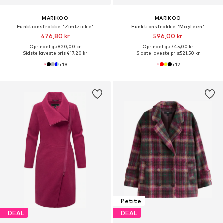
MARIKOO
MARIKOO
Funktionsfrakke 'Zimtzicke'
Funktionsfrakke 'Mayleen'
476,80 kr
596,00 kr
Oprindeligt: 820,00 kr
Oprindeligt: 745,00 kr
Sidste laveste pris:
417,20 kr
Sidste laveste pris:
521,50 kr
+
19
+
12
Petite
DEAL
DEAL