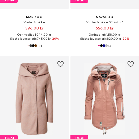
MARIKOO
NAVAHOO
Vinterfrakke
Vinterfrakke 'Cristal'
596,00 kr
656,00 kr
Oprindeligt: 1.044,00 kr
Oprindeligt: 1.118,00 kr
Sidste laveste pris:
745,00 kr
-20%
Sidste laveste pris:
820,00 kr
-20%
+
11
+
3
DEAL
DEAL