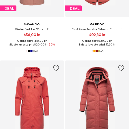
DEAL
DEAL
NAVAHOO
MARIKOO
Vinterfrakke 'Cristal'
Funktionsfrakke 'Mount Furnica'
656,00 kr
402,30 kr
Oprindeligt: 1.118,00 kr
Oprindeligt: 820,00 kr
Sidste laveste pris:
820,00 kr
-20%
Sidste laveste pris:
357,60 kr
+
3
+
5