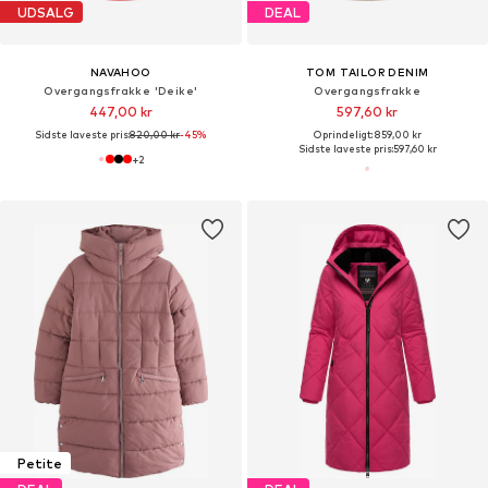
UDSALG
DEAL
NAVAHOO
TOM TAILOR DENIM
Overgangsfrakke 'Deike'
Overgangsfrakke
447,00 kr
597,60 kr
Sidste laveste pris:
820,00 kr
-45%
Oprindeligt: 859,00 kr
Sidste laveste pris:
597,60 kr
+
2
Petite