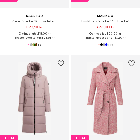
NAVAHOO
MARIKOO
Vinterfrakke 'Knutschilein'
Funktionsfrakke 'Zimtzicke'
872,10 kr
476,80 kr
Oprindeligt: 1.118,00 kr
Oprindeligt: 820,00 kr
Sidste laveste pris:
823,65 kr
Sidste laveste pris:
417,20 kr
+
4
+
19
DEAL
DEAL