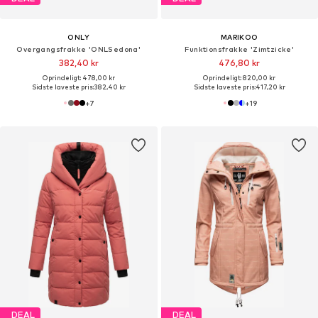
ONLY
MARIKOO
Overgangsfrakke 'ONLSedona'
Funktionsfrakke 'Zimtzicke'
382,40 kr
476,80 kr
Oprindeligt: 478,00 kr
Oprindeligt: 820,00 kr
Sidste laveste pris:
382,40 kr
Sidste laveste pris:
417,20 kr
+
7
+
19
DEAL
DEAL