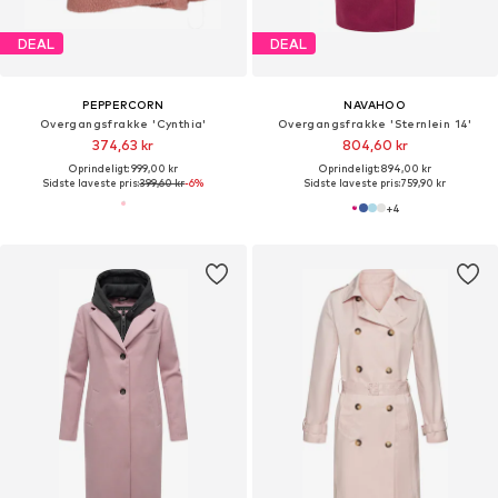
DEAL
DEAL
PEPPERCORN
NAVAHOO
Overgangsfrakke 'Cynthia'
Overgangsfrakke 'Sternlein 14'
374,63 kr
804,60 kr
Oprindeligt: 999,00 kr
Oprindeligt: 894,00 kr
Sidste laveste pris:
399,60 kr
-6%
Sidste laveste pris:
759,90 kr
+
4