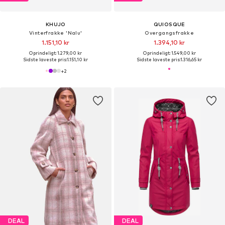
KHUJO
QUIOSQUE
Vinterfrakke 'Nalu'
Overgangsfrakke
1.151,10 kr
1.394,10 kr
Oprindeligt: 1.279,00 kr
Oprindeligt: 1.549,00 kr
Sidste laveste pris:
1.151,10 kr
Sidste laveste pris:
1.316,65 kr
+
2
DEAL
DEAL