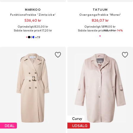
MARIKOO
TATUUM
Funktionsfrakke 'Zimtzicke'
Overgangsfrakke 'Morwi'
536,40 kr
826,07 kr
Oprindeligt: 820,00 kr
Oprindeligt: 1.899,00 kr
Sidste laveste pris:
417,20 kr
Sidste laveste pris:
968,49 kr
-14%
+
19
Curvy
DEAL
UDSALG