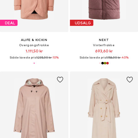
DEAL
UDSALG
ALIFE & KICKIN
NEXT
Overgangsfrakke
Vinterfrakke
1.111,50 kr
693,60 kr
Sidste laveste pris:
1.235,00 kr
-10%
Sidste laveste pris:
1.156,00 kr
-40%