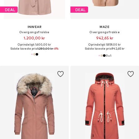
DEAL
DEAL
INWEAR
MAZE
Overgangsfrakke
Overgangsfrakke
1.200,00 kr
942,65 kr
Oprindeligt: 1.600,00 kr
Oprindeligt: 1.859,00 kr
Sidste laveste pris:
1.280,00 kr
-6%
Sidste laveste pris:
942,65 kr
+
1