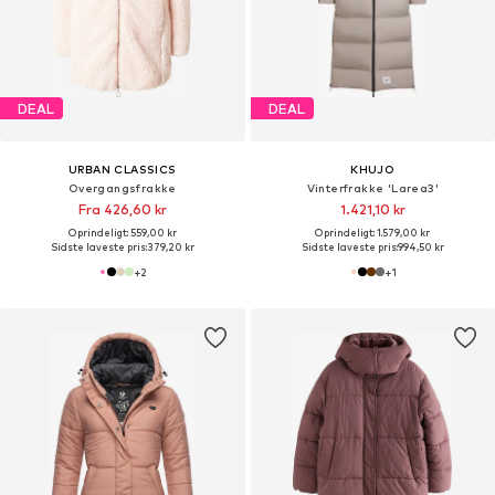
DEAL
DEAL
URBAN CLASSICS
KHUJO
Overgangsfrakke
Vinterfrakke 'Larea3'
Fra 426,60 kr
1.421,10 kr
Oprindeligt: 559,00 kr
Oprindeligt: 1.579,00 kr
Sidste laveste pris:
379,20 kr
Sidste laveste pris:
994,50 kr
+
2
+
1