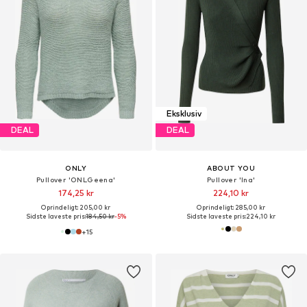
Eksklusiv
DEAL
DEAL
ONLY
ABOUT YOU
Pullover 'ONLGeena'
Pullover 'Ina'
174,25 kr
224,10 kr
Oprindeligt: 205,00 kr
Oprindeligt: 285,00 kr
Sidste laveste pris:
184,50 kr
-5%
Sidste laveste pris:
224,10 kr
+
15