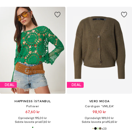
DEAL
DEAL
HAPPINESS İSTANBUL
VERO MODA
Pullover
Cardigan 'VMLEA'
67,60 kr
98,10 kr
Oprindeligt: 195,00 kr
Oprindeligt: 189,00 kr
Sidste laveste pris:
67,60 kr
Sidste laveste pris:
92,65 kr
+
23