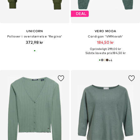
DEAL
UNICORN
VERO MODA
Pullover i overstørrelse 'Regina'
Cardigan 'VMNovah'
372,98 kr
184,50 kr
Oprindeligt: 299,00 kr
Sidste laveste pris:
184,50 kr
+
4