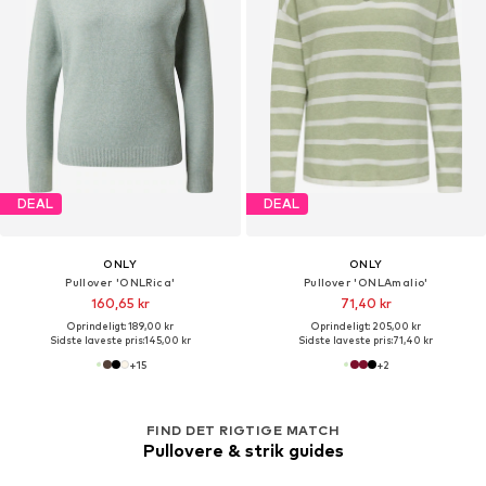
DEAL
DEAL
ONLY
ONLY
Pullover 'ONLRica'
Pullover 'ONLAmalio'
160,65 kr
71,40 kr
Oprindeligt: 189,00 kr
Oprindeligt: 205,00 kr
Sidste laveste pris:
145,00 kr
Sidste laveste pris:
71,40 kr
+
15
+
2
FIND DET RIGTIGE MATCH
Pullovere & strik guides