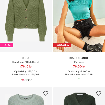
DEAL
UDSALG
ONLY
BIANCO LUCCI
Cardigan 'ONLCarol'
Pullover
179,10 kr
79,00 kr
Oprindeligt: 225,00 kr
Oprindeligt: 89,00 kr
Sidste laveste pris:
79,60 kr
Sidste laveste pris:
63,75 kr
+
17