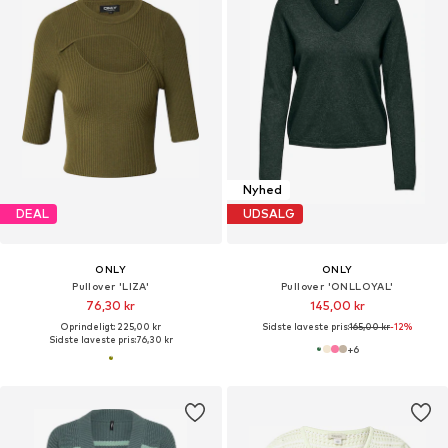
Nyhed
DEAL
UDSALG
ONLY
ONLY
Pullover 'LIZA'
Pullover 'ONLLOYAL'
76,30 kr
145,00 kr
Oprindeligt: 225,00 kr
Sidste laveste pris:
165,00 kr
-12%
Sidste laveste pris:
76,30 kr
+
6