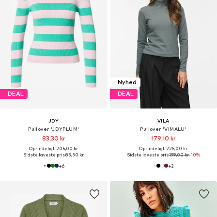
Nyhed
DEAL
DEAL
JDY
VILA
Pullover 'JDYPLUM'
Pullover 'VIMALU'
83,30 kr
179,10 kr
Oprindeligt: 205,00 kr
Oprindeligt: 225,00 kr
Sidste laveste pris:
83,30 kr
Sidste laveste pris:
199,00 kr
-10%
+
6
+
2