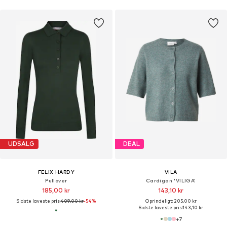
UDSALG
DEAL
FELIX HARDY
VILA
Pullover
Cardigan 'VILIGA'
185,00 kr
143,10 kr
Sidste laveste pris:
409,00 kr
-54%
Oprindeligt: 205,00 kr
Sidste laveste pris:
143,10 kr
+
7