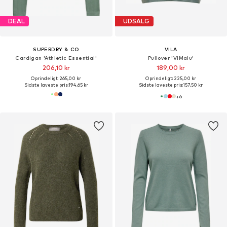
DEAL
UDSALG
SUPERDRY & CO
VILA
Cardigan 'Athletic Essential'
Pullover 'VIMalu'
206,10 kr
189,00 kr
Oprindeligt: 265,00 kr
Oprindeligt: 225,00 kr
Sidste laveste pris:
194,65 kr
Sidste laveste pris:
157,50 kr
+
6