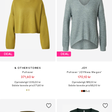
DEAL
DEAL
& OTHER STORIES
JDY
Pullover
Pullover 'JDYNew Megan'
371,60 kr
170,10 kr
Oprindeligt: 1.335,00 kr
Oprindeligt: 189,00 kr
Sidste laveste pris:
371,60 kr
Sidste laveste pris:
165,00 kr
+
5