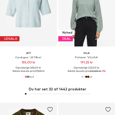
Nyhed
UDSALG
DEAL
JDY
VILA
Cardigan 'JDYRue'
Pullover 'VILIGA'
155,00 kr
191,25 kr
Oprindeligt: 265,00 kr
Oprindeligt: 225,00 kr
Sidste laveste pris:
109,65 kr
Sidste laveste pris:
202,50 kr
-5%
+
1
+
1
Du har set 32 af 1442 produkter