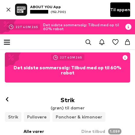
ABOUT YOU App
Til appen
(152.700)
Det sidste sommersalg: Tilbud med op til
22
T
40
M
23
S
60% rabat
22
T
40
M
23
S
Det sidste sommersalg: Tilbud med op til 60%
rabat
Strik
(grøn) til damer
Strik
Pullovere
Ponchoer & kimonoer
Alle varer
Dine tilbud
1.059