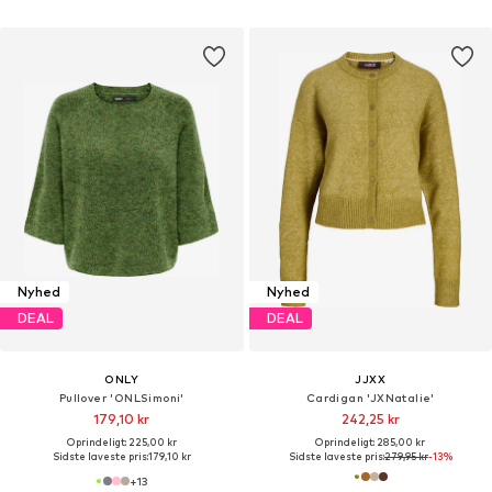
Nyhed
Nyhed
DEAL
DEAL
ONLY
JJXX
Pullover 'ONLSimoni'
Cardigan 'JXNatalie'
179,10 kr
242,25 kr
Oprindeligt: 225,00 kr
Oprindeligt: 285,00 kr
Sidste laveste pris:
179,10 kr
Sidste laveste pris:
279,95 kr
-13%
+
13