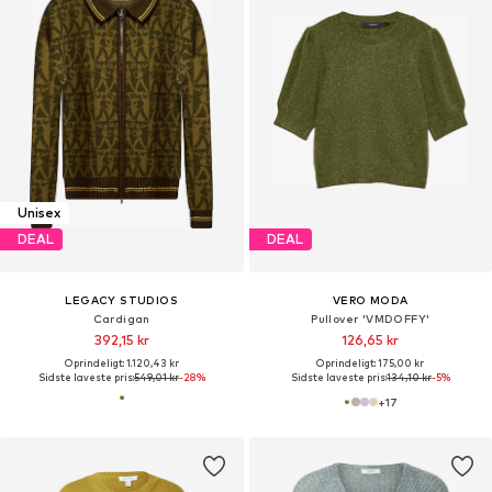
Unisex
DEAL
DEAL
LEGACY STUDIOS
VERO MODA
Cardigan
Pullover 'VMDOFFY'
392,15 kr
126,65 kr
Oprindeligt: 1.120,43 kr
Oprindeligt: 175,00 kr
Sidste laveste pris:
549,01 kr
-28%
Sidste laveste pris:
134,10 kr
-5%
+
17