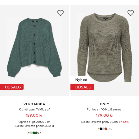
Nyhed
UDSALG
UDSALG
VERO MODA
ONLY
Cardigan 'VMLea'
Pullover 'ONLGeena'
159,00 kr
179,00 kr
Oprindeligt: 205,00 kr
Sidste laveste pris:
205,00 kr
-12%
Sidste laveste pris:
143,10 kr
+
15
+
6