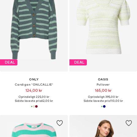
DEAL
DEAL
ONLY
OASIS
Cardigan 'ONLCALLIE'
Pullover
124,00 kr
165,00 kr
Oprindeligt: 225,00 kr
Oprindeligt: 395,00 kr
Sidste laveste pris:
62,00 kr
Sidste laveste pris:
110,00 kr