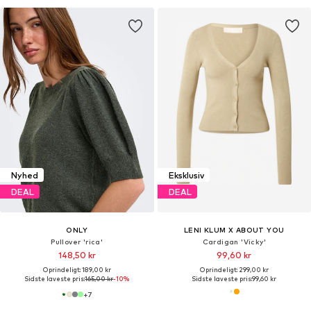
Nyhed
Eksklusiv
DEAL
DEAL
ONLY
LENI KLUM X ABOUT YOU
Pullover 'rica'
Cardigan 'Vicky'
148,50 kr
99,60 kr
Oprindeligt: 189,00 kr
Oprindeligt: 299,00 kr
Sidste laveste pris:
165,00 kr
-10%
Sidste laveste pris:
99,60 kr
+
7