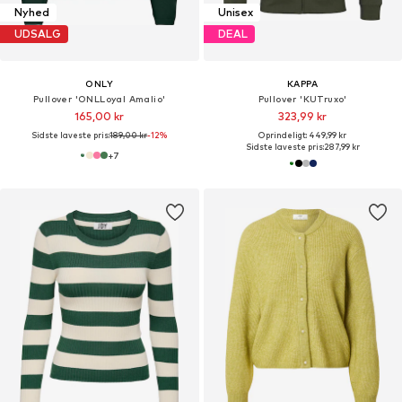
Nyhed
Unisex
UDSALG
DEAL
ONLY
KAPPA
Pullover 'ONLLoyal Amalio'
Pullover 'KUTruxo'
165,00 kr
323,99 kr
Sidste laveste pris:
189,00 kr
-12%
Oprindeligt: 449,99 kr
Sidste laveste pris:
287,99 kr
+
7