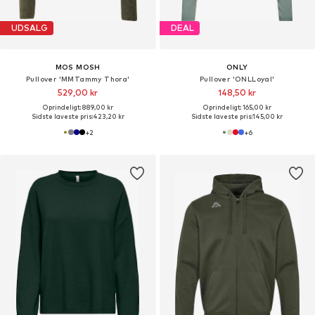
UDSALG
DEAL
MOS MOSH
ONLY
Pullover 'MMTammy Thora'
Pullover 'ONLLoyal'
529,00 kr
148,50 kr
Oprindeligt: 889,00 kr
Oprindeligt: 165,00 kr
Sidste laveste pris:
423,20 kr
Sidste laveste pris:
145,00 kr
+
2
+
6