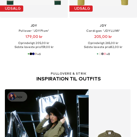
UDSALG
UDSALG
JDY
JDY
Pullover 'JDYPlum'
Cardigan 'JDYLUMI'
179,00 kr
205,00 kr
Oprindeligt: 205,00 kr
Oprindeligt: 265,00 kr
Sidste laveste pris:
159,00 kr
Sidste laveste pris:
82,00 kr
+
6
+
8
PULLOVERE & STRIK
INSPIRATION TIL OUTFITS
Juju