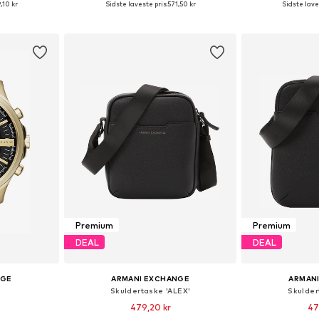
,10 kr
Sidste laveste pris:
571,50 kr
Sidste lave
kurv
Føj til indkøbskurv
Føj til
Premium
Premium
DEAL
DEAL
NGE
ARMANI EXCHANGE
ARMAN
Skuldertaske 'ALEX'
Skulder
479,20 kr
47