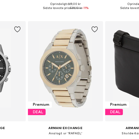
Oprindeligt: 669,00 kr
Oprindel
: One Size
Tilgængelige størrelser: One Size
Tilgængelige s
Sidste laveste pris:
539,10 kr
-11%
Sidste laveste
kurv
Føj til indkøbskurv
Føj til
Premium
Premium
DEAL
DEAL
NGE
ARMANI EXCHANGE
ARMAN
Analogt ur 'RAFAEL'
Skulderta