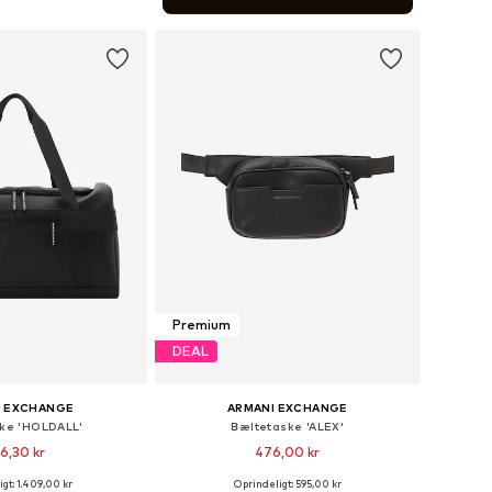
 indkøbskurv
Premium
DEAL
I EXCHANGE
ARMANI EXCHANGE
ke 'HOLDALL'
Bæltetaske 'ALEX'
6,30 kr
476,00 kr
gt: 1.409,00 kr
Oprindeligt: 595,00 kr
tørrelser: One Size
Tilgængelige størrelser: One Size