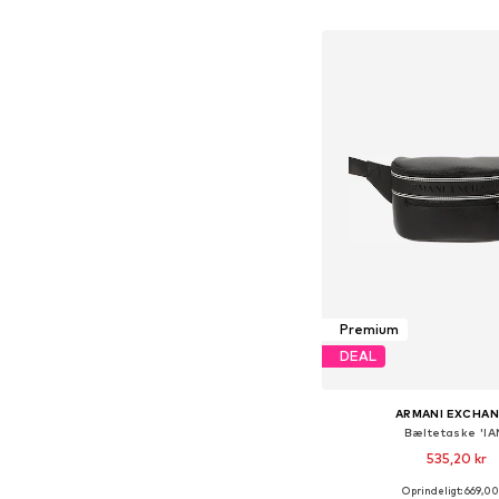
Føj til indkøbs
Premium
DEAL
ARMANI EXCHA
Bæltetaske 'IA
535,20 kr
Oprindeligt: 669,00
Tilgængelige størrelser