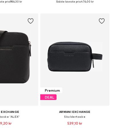
ste pris:
986,30 kr
Sidste laveste pris:
476,00 kr
 indkøbskurv
Føj til indkøbskurv
Premium
DEAL
I EXCHANGE
ARMANI EXCHANGE
taske 'ALEX'
Skuldertaske
9,20 kr
539,10 kr