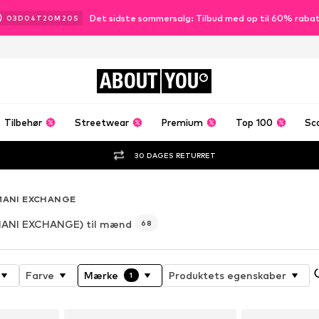
Det sidste sommersalg: Tilbud med op til 60% raba
03
D
04
T
20
M
18
S
ABOUT
YOU
Tilbehør
Streetwear
Premium
Top 100
Sc
30 DAGES RETURRET
MANI EXCHANGE
ANI EXCHANGE) til mænd
68
Farve
Mærke
Produktets egenskaber
1