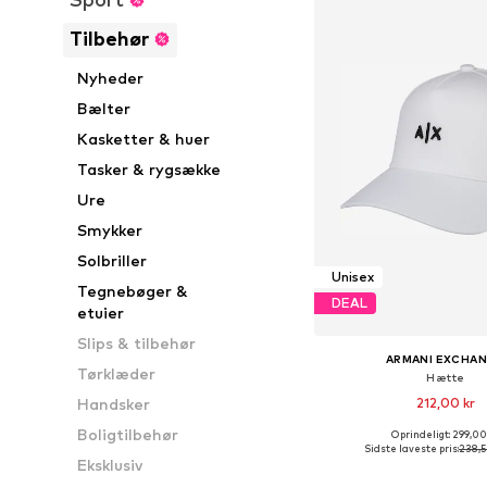
Tilbehør
Nyheder
Bælter
Kasketter & huer
Tasker & rygsække
Ure
Smykker
Solbriller
Unisex
Tegnebøger &
DEAL
etuier
Slips & tilbehør
ARMANI EXCHA
Tørklæder
Hætte
212,00 kr
Handsker
Boligtilbehør
Oprindeligt: 299,00
Tilgængelige størrelse
Sidste laveste pris:
238,5
Eksklusiv
Føj til indkøbs