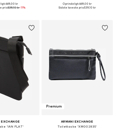
igt: 669,00 kr
Oprindeligt: 669,00 kr
tørrelser: One Size
Tilgængelige størrelser: One Size
 pris:
539,10 kr
-11%
Sidste laveste pris:
539,10 kr
 indkøbskurv
Føj til indkøbskurv
Premium
I EXCHANGE
ARMANI EXCHANGE
ske 'IAN FLAT'
Toilettaske 'XM002835'