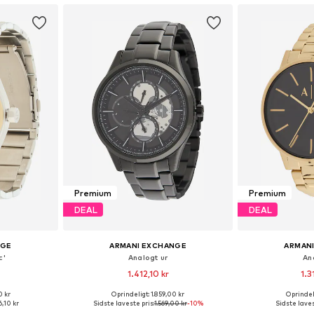
Premium
Premium
DEAL
DEAL
NGE
ARMANI EXCHANGE
ARMAN
c'
Analogt ur
An
1.412,10 kr
1.3
0 kr
Oprindeligt: 1.859,00 kr
Oprindeli
: One Size
Tilgængelige størrelser: One Size
Tilgængelige s
6,10 kr
Sidste laveste pris:
1.569,00 kr
-10%
Sidste laves