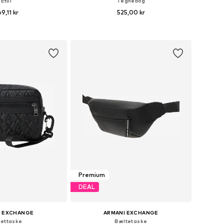
Etui
Tegnebog
9,11 kr
525,00 kr
tørrelser: One Size
Tilgængelige størrelser: One Size
 indkøbskurv
Føj til indkøbskurv
Premium
DEAL
I EXCHANGE
ARMANI EXCHANGE
lettaske
Bæltetaske