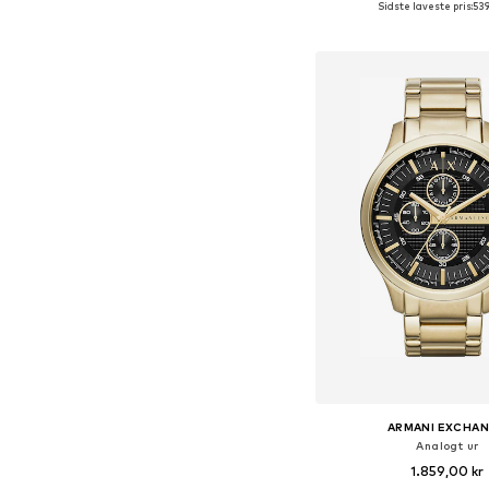
Sidste laveste pris:
539
Føj til indkøbs
ARMANI EXCHA
Analogt ur
1.859,00 kr