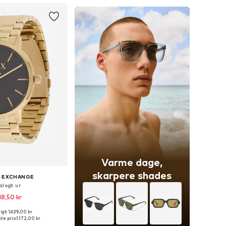
Varme dage,
skarpere shades
I EXCHANGE
alogt ur
18,50 kr
gt: 1.639,00 kr
tørrelser: One Size
te pris:
1.172,00 kr