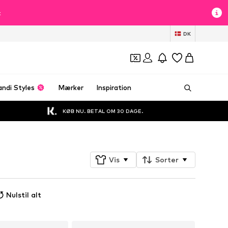
t
DK
andi Styles
Mærker
Inspiration
KØB NU. BETAL OM 30 DAGE.
Vis
Sorter
Nulstil alt