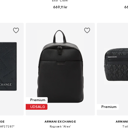
Etui 'Liam'
669,11 kr
66
r: Onesize
Tilgængelige størrelser: One Size
Tilgængelige s
kurv
Føj til indkøbskurv
Føj til
Premium
UDSALG
Premium
NGE
ARMANI EXCHANGE
ARMAN
AF27287'
Rygsæk 'Alex'
Toi