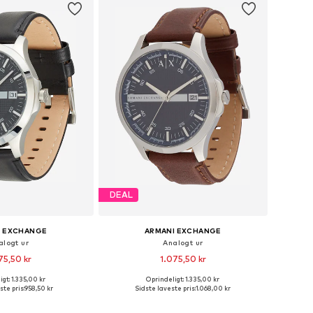
DEAL
I EXCHANGE
ARMANI EXCHANGE
alogt ur
Analogt ur
75,50 kr
1.075,50 kr
gt: 1.335,00 kr
Oprindeligt: 1.335,00 kr
tørrelser: One Size
Tilgængelige størrelser: One Size
ste pris:
958,50 kr
Sidste laveste pris:
1.068,00 kr
 indkøbskurv
Føj til indkøbskurv