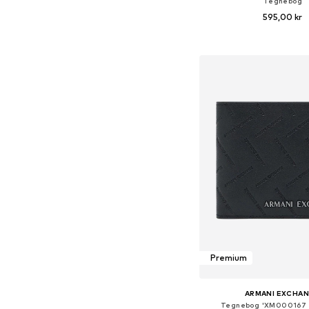
Tegnebog
595,00 kr
Tilgængelige størrelse
Føj til indkøbs
Premium
ARMANI EXCHA
Tegnebog 'XM000167 