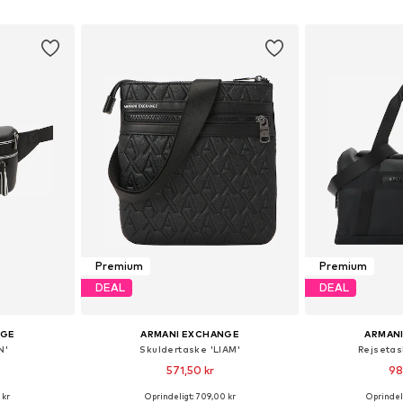
kurv
Føj til indkøbskurv
Føj til
Premium
Premium
DEAL
DEAL
NGE
ARMANI EXCHANGE
ARMAN
N'
Skuldertaske 'LIAM'
Rejsetas
571,50 kr
98
 kr
Oprindeligt: 709,00 kr
Oprindeli
: One Size
Tilgængelige størrelser: One Size
Tilgængelige s