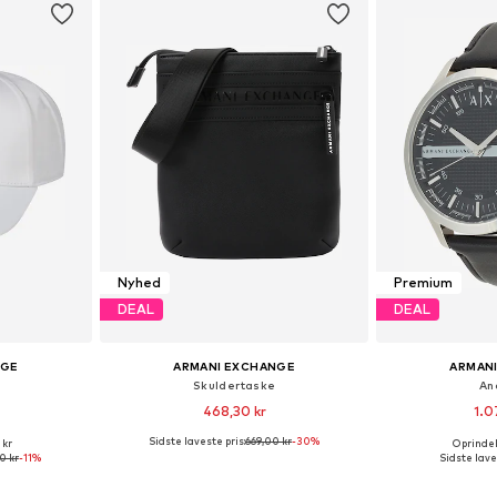
Nyhed
Premium
DEAL
DEAL
NGE
ARMANI EXCHANGE
ARMAN
Skuldertaske
An
468,30 kr
1.0
Sidste laveste pris:
669,00 kr
-30%
 kr
Oprindeli
r: 55-60
Tilgængelige størrelser: One Size
Tilgængelige s
0 kr
-11%
Sidste lave
kurv
Føj til indkøbskurv
Føj til