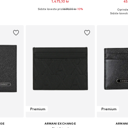
1.475,10 kr
45
Sidste laveste pris:
1.639,00 kr
-10%
Oprindel
: One Size
Tilgængelige størrelser: One Size
Tilgængelige s
Sidste laveste
kurv
Føj til indkøbskurv
Føj til
Premium
Premium
NGE
ARMANI EXCHANGE
ARMAN