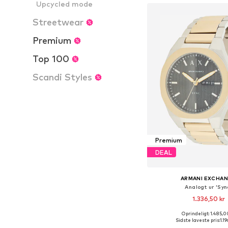
Upcycled mode
Streetwear
Premium
Top 100
Scandi Styles
Premium
DEAL
ARMANI EXCHA
Analogt ur 'Syn
1.336,50 kr
Oprindeligt: 1.485,0
Tilgængelige størrelser
Sidste laveste pris:
1.19