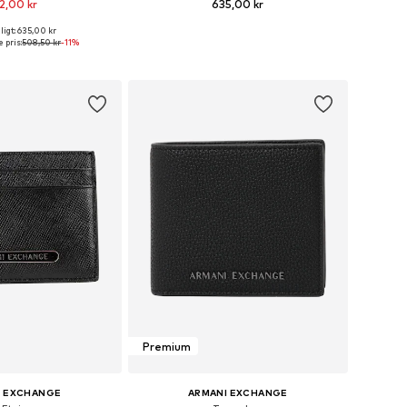
2,00 kr
635,00 kr
igt: 635,00 kr
tørrelser: One Size
Tilgængelige størrelser: One Size
 pris:
508,50 kr
-11%
 indkøbskurv
Føj til indkøbskurv
Premium
I EXCHANGE
ARMANI EXCHANGE