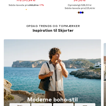
Fra 290,84 kr
241,56 kr
Sidste laveste pris:
350,51 kr
-17%
Oprindeligt: 528,00 kr
Sidste laveste pris:
225,46 kr
OPDAG TRENDS OG TOPMÆRKER
Inspiration til Skjorter
Moderne boho-stil