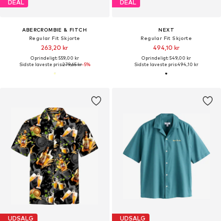
DEAL
DEAL
ABERCROMBIE & FITCH
NEXT
Regular Fit Skjorte
Regular Fit Skjorte
263,20 kr
494,10 kr
Oprindeligt: 559,00 kr
Oprindeligt: 549,00 kr
Sidste laveste pris:
279,65 kr
-5%
Sidste laveste pris:
494,10 kr
UDSALG
UDSALG