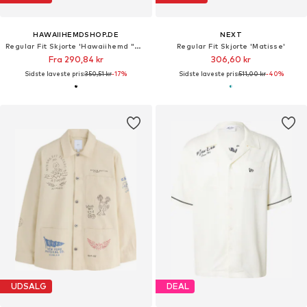
HAWAIIHEMDSHOP.DE
NEXT
Regular Fit Skjorte 'Hawaiihemd "Hawaiian Beer"'
Regular Fit Skjorte 'Matisse'
Fra 290,84 kr
306,60 kr
Sidste laveste pris:
350,51 kr
-17%
Sidste laveste pris:
511,00 kr
-40%
UDSALG
DEAL