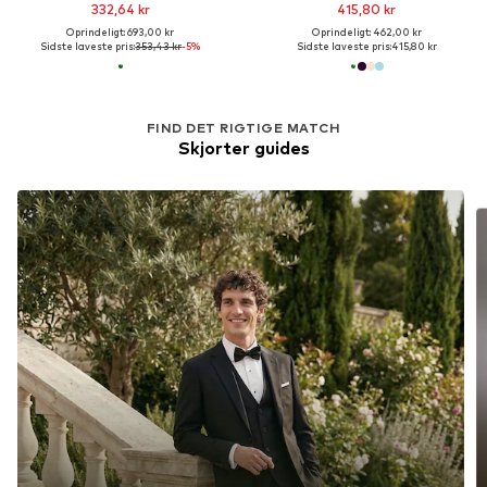
332,64 kr
415,80 kr
Oprindeligt: 693,00 kr
Oprindeligt: 462,00 kr
Sidste laveste pris:
353,43 kr
-5%
Sidste laveste pris:
415,80 kr
FIND DET RIGTIGE MATCH
Skjorter guides