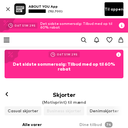
ABOUT YOU App
Til appen
(152.700)
Det sidste sommersalg: Tilbud med op til
06
T
51
M
26
S
60% rabat
06
T
51
M
26
S
Det sidste sommersalg: Tilbud med op til 60%
rabat
Skjorter
(Motivprint) til mænd
Casual skjorter
Business skjorter
Denimskjorter
Alle varer
Dine tilbud
74