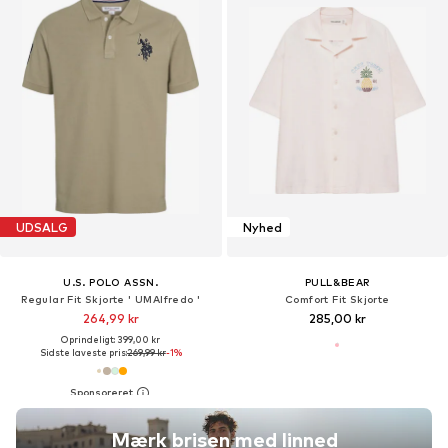
UDSALG
Nyhed
U.S. POLO ASSN.
PULL&BEAR
Regular Fit Skjorte ' UMAlfredo '
Comfort Fit Skjorte
264,99 kr
285,00 kr
Oprindeligt: 399,00 kr
Sidste laveste pris:
269,99 kr
-1%
Mærk brisen med linned