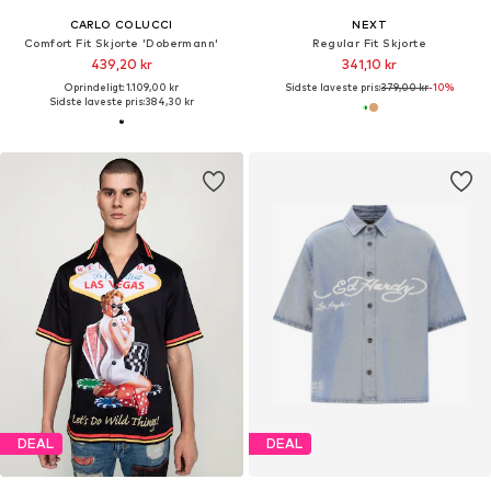
CARLO COLUCCI
NEXT
Comfort Fit Skjorte 'Dobermann'
Regular Fit Skjorte
439,20 kr
341,10 kr
Oprindeligt: 1.109,00 kr
Sidste laveste pris:
379,00 kr
-10%
Sidste laveste pris:
384,30 kr
DEAL
DEAL