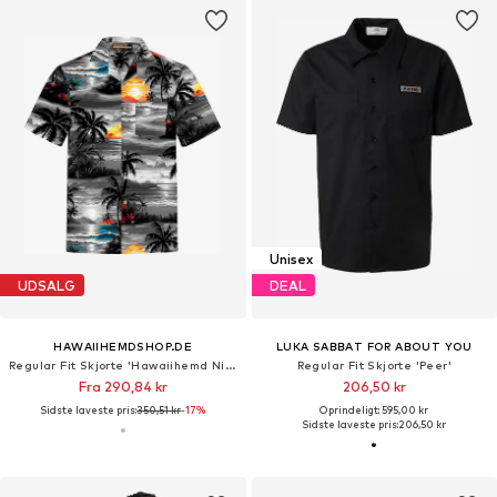
Unisex
UDSALG
DEAL
HAWAIIHEMDSHOP.DE
LUKA SABBAT FOR ABOUT YOU
Regular Fit Skjorte 'Hawaiihemd Night on Hawaii'
Regular Fit Skjorte 'Peer'
Fra 290,84 kr
206,50 kr
Sidste laveste pris:
350,51 kr
-17%
Oprindeligt: 595,00 kr
Sidste laveste pris:
206,50 kr