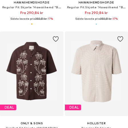
HAWAIIHEMDSHOP.DE
HAWAIIHEMDSHOP.DE
Regular Fit Skjorte 'Hawaiihemd "Beer in Paradise"'
Regular Fit Skjorte 'Hawaiihemd "Beach Day"'
Fra 290,84 kr
Fra 290,84 kr
Sidste laveste pris:
350,51 kr
-17%
Sidste laveste pris:
350,51 kr
-17%
DEAL
DEAL
ONLY & SONS
HOLLISTER
Comfort Fit Skjorte 'ONSMARVIN'
Regular Fit Skjorte