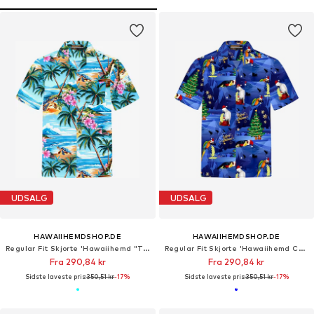
UDSALG
UDSALG
HAWAIIHEMDSHOP.DE
HAWAIIHEMDSHOP.DE
Regular Fit Skjorte 'Hawaiihemd "Turtle Island"'
Regular Fit Skjorte 'Hawaiihemd Christmas Parrots'
Fra 290,84 kr
Fra 290,84 kr
Sidste laveste pris:
350,51 kr
-17%
Sidste laveste pris:
350,51 kr
-17%