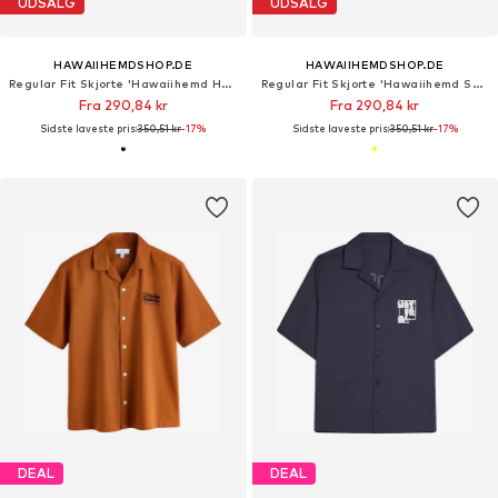
UDSALG
UDSALG
HAWAIIHEMDSHOP.DE
HAWAIIHEMDSHOP.DE
Regular Fit Skjorte 'Hawaiihemd Hawaiian Beauty'
Regular Fit Skjorte 'Hawaiihemd Summer Party'
Fra 290,84 kr
Fra 290,84 kr
Sidste laveste pris:
350,51 kr
-17%
Sidste laveste pris:
350,51 kr
-17%
DEAL
DEAL