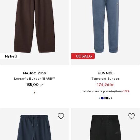
Nyhed
UDSALG
MANGO KIDS
HUMMEL
Loosefit Bukser 'BARRY'
Tapered Bukser
135,00 kr
174,96 kr
Sidste laveste pris:
249,95 kr
-30%
+
7