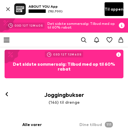
ABOUT YOU App
Til appen
(152.700)
Det sidste sommersalg: Tilbud med op
03
D
12
T
12
M
38
S
til 60% rabat
03
D
12
T
12
M
38
S
Det sidste sommersalg: Tilbud med op til 60%
rabat
Joggingbukser
(146) til drenge
Alle varer
Dine tilbud
111