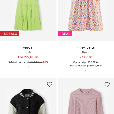
UDSALG
DEAL
MINOTI
HAPPY GIRLS
Kjole
Kjole
Fra 199,00 kr
261,51 kr
Sidste laveste pris:
249,00 kr
-20%
Oprindeligt: 290,57 kr
Sidste laveste pris:
246,98 kr