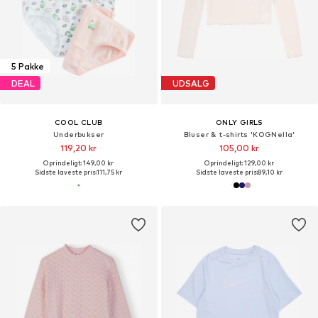
5 Pakke
DEAL
UDSALG
COOL CLUB
ONLY GIRLS
Underbukser
Bluser & t-shirts 'KOGNella'
119,20 kr
105,00 kr
Oprindeligt: 149,00 kr
Oprindeligt: 129,00 kr
Sidste laveste pris:
111,75 kr
Sidste laveste pris:
89,10 kr