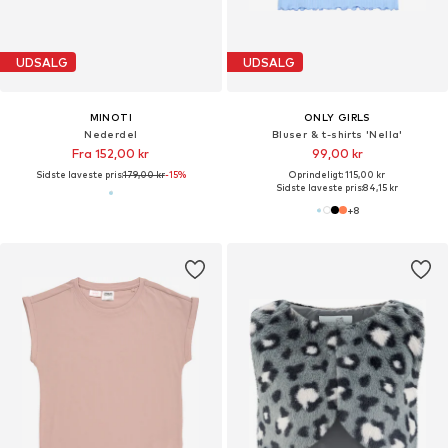
UDSALG
UDSALG
MINOTI
ONLY GIRLS
Nederdel
Bluser & t-shirts 'Nella'
Fra 152,00 kr
99,00 kr
Sidste laveste pris:
179,00 kr
-15%
Oprindeligt: 115,00 kr
Sidste laveste pris:
84,15 kr
+
8