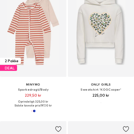
2 Pakke
DEAL
MINYMO
ONLY GIRLS
Sparkedragt/Body
Sweatshirt 'KOGCooper'
229,50 kr
225,00 kr
Oprindeligt: 325,00 kr
Sidste laveste pris:
197,10 kr