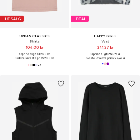
UDSALG
DEAL
URBAN CLASSICS
HAPPY GIRLS
Shirts
Vest
104,00 kr
241,37 kr
Oprindeligt: 139,00 kr
Oprindeligt: 268,19 kr
Sidste laveste pris:
99,00 kr
Sidste laveste pris:
227,96 kr
+
4