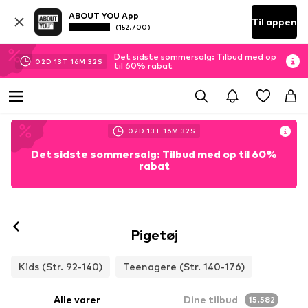
ABOUT YOU App
Til appen
(152.700)
Det sidste sommersalg: Tilbud med op
02
D
13
T
16
M
31
S
til 60% rabat
02
D
13
T
16
M
31
S
Det sidste sommersalg: Tilbud med op til 60%
rabat
Pigetøj
Kids (Str. 92-140)
Teenagere (Str. 140-176)
Alle varer
Dine tilbud
15.582