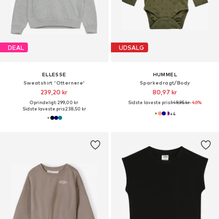
DEAL
UDSALG
ELLESSE
HUMMEL
Sweatshirt 'Otternere'
Sparkedragt/Body
239,20 kr
80,97 kr
Oprindeligt: 299,00 kr
Sidste laveste pris:
149,95 kr
-46%
Sidste laveste pris:
238,50 kr
+
4