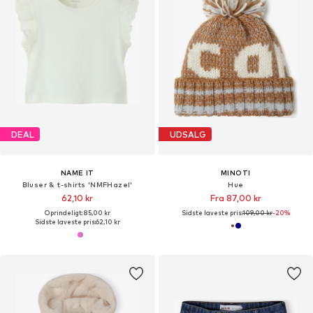
DEAL
UDSALG
NAME IT
MINOTI
Bluser & t-shirts 'NMFHazel'
Hue
62,10 kr
Fra 87,00 kr
Oprindeligt: 85,00 kr
Sidste laveste pris:
109,00 kr
-20%
Sidste laveste pris:
62,10 kr