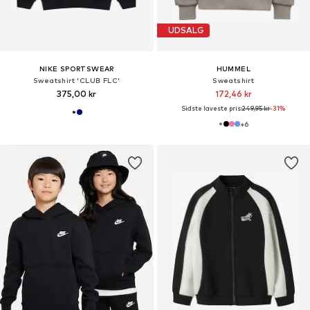
UDSALG
NIKE SPORTSWEAR
HUMMEL
Sweatshirt 'CLUB FLC'
Sweatshirt
375,00 kr
172,46 kr
Sidste laveste pris:
249,95 kr
-31%
+
6