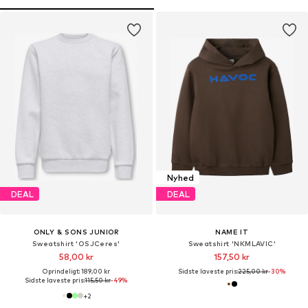
Nyhed
DEAL
DEAL
ONLY & SONS JUNIOR
NAME IT
Sweatshirt 'OSJCeres'
Sweatshirt 'NKMLAVIC'
58,00 kr
157,50 kr
Oprindeligt: 189,00 kr
Sidste laveste pris:
225,00 kr
-30%
Sidste laveste pris:
115,50 kr
-49%
+
2