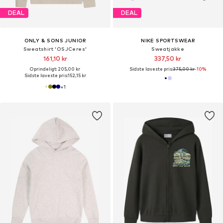
DEAL
DEAL
ONLY & SONS JUNIOR
NIKE SPORTSWEAR
Sweatshirt 'OSJCeres'
Sweatjakke
161,10 kr
337,50 kr
Oprindeligt: 205,00 kr
Sidste laveste pris:
375,00 kr
-10%
Sidste laveste pris:
152,15 kr
+
1