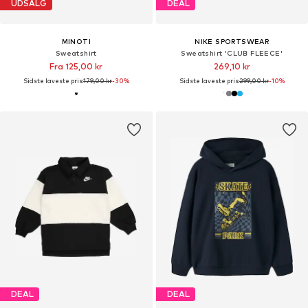
UDSALG
DEAL
MINOTI
NIKE SPORTSWEAR
Sweatshirt
Sweatshirt 'CLUB FLEECE'
Fra 125,00 kr
269,10 kr
Sidste laveste pris:
179,00 kr
-30%
Sidste laveste pris:
299,00 kr
-10%
DEAL
DEAL