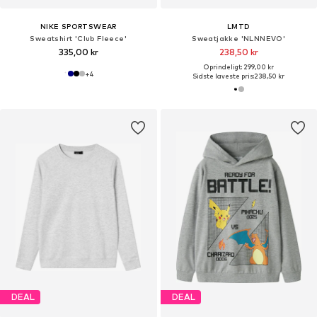
NIKE SPORTSWEAR
LMTD
Sweatshirt 'Club Fleece'
Sweatjakke 'NLNNEVO'
335,00 kr
238,50 kr
Oprindeligt: 299,00 kr
+
4
Sidste laveste pris:
238,50 kr
DEAL
DEAL