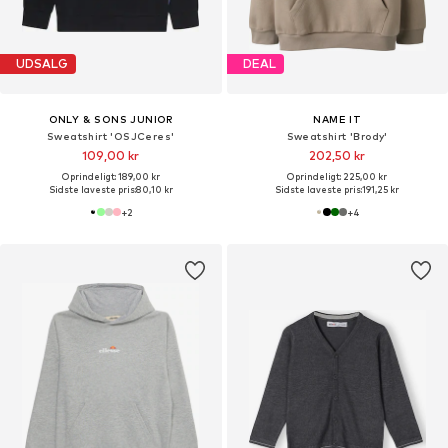
UDSALG
DEAL
ONLY & SONS JUNIOR
NAME IT
Sweatshirt 'OSJCeres'
Sweatshirt 'Brody'
109,00 kr
202,50 kr
Oprindeligt: 189,00 kr
Oprindeligt: 225,00 kr
Sidste laveste pris:
80,10 kr
Sidste laveste pris:
191,25 kr
+
2
+
4