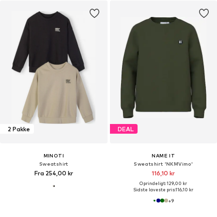
2 Pakke
DEAL
MINOTI
NAME IT
Sweatshirt
Sweatshirt 'NKMVimo'
Fra 254,00 kr
116,10 kr
Oprindeligt: 129,00 kr
Sidste laveste pris:
116,10 kr
+
9