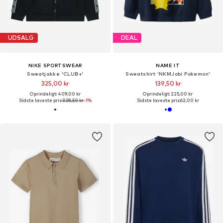
UDSALG
DEAL
NIKE SPORTSWEAR
NAME IT
Sweatjakke 'CLUB+'
Sweatshirt 'NKMJobi Pokemon'
325,00 kr
139,50 kr
Oprindeligt: 409,00 kr
Oprindeligt: 225,00 kr
Sidste laveste pris:
328,50 kr
-1%
Sidste laveste pris:
62,00 kr