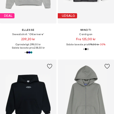
DEAL
UDSALG
ELLESSE
MINOTI
Sweatshirt 'Otternere'
Cardigan
239,20 kr
Fra 125,00 kr
Oprindeligt: 299,00 kr
Sidste laveste pris:
179,00 kr
-30%
Sidste laveste pris:
238,50 kr