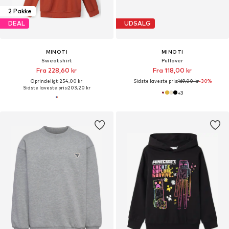
2 Pakke
DEAL
UDSALG
MINOTI
MINOTI
Sweatshirt
Pullover
Fra 228,60 kr
Fra 118,00 kr
Oprindeligt: 254,00 kr
Sidste laveste pris:
169,00 kr
-30%
Sidste laveste pris:
203,20 kr
+
3