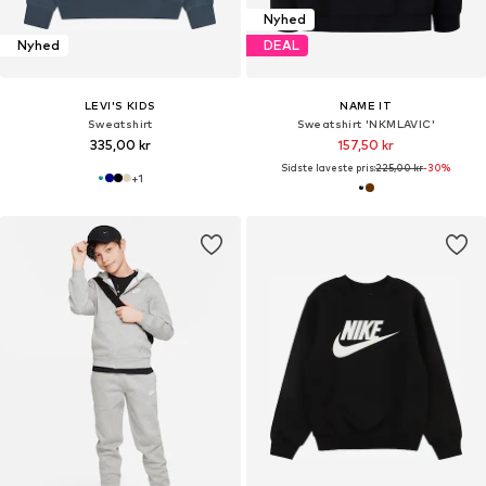
Nyhed
Nyhed
DEAL
LEVI'S KIDS
NAME IT
Sweatshirt
Sweatshirt 'NKMLAVIC'
335,00 kr
157,50 kr
Sidste laveste pris:
225,00 kr
-30%
+
1