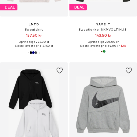
DEAL
DEAL
LMTD
NAME IT
Sweatshirt
Sweatjakke 'NKMVOLTINUS'
157,50 kr
143,50 kr
Oprindeligt: 225,00 kr
Oprindeligt: 205,00 kr
Sidste laveste pris:
157,50 kr
Sidste laveste pris:
164,00 kr
-12%
+
1