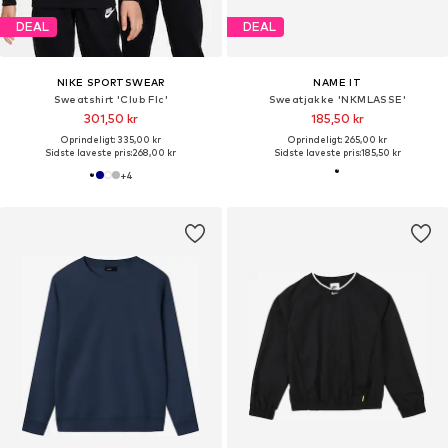
DEAL
DEAL
NIKE SPORTSWEAR
NAME IT
Sweatshirt 'Club Flc'
Sweatjakke 'NKMLASSE'
301,50 kr
185,50 kr
Oprindeligt: 335,00 kr
Oprindeligt: 265,00 kr
Sidste laveste pris:
268,00 kr
Sidste laveste pris:
185,50 kr
+
4