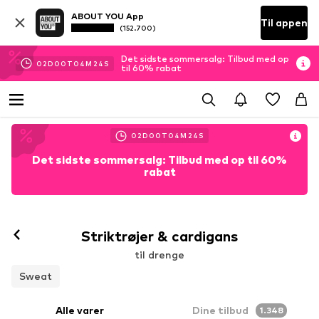
ABOUT YOU App
Til appen
(152.700)
Det sidste sommersalg: Tilbud med op
02
D
00
T
04
M
22
S
til 60% rabat
02
D
00
T
04
M
22
S
Det sidste sommersalg: Tilbud med op til 60%
rabat
Striktrøjer & cardigans
til drenge
Sweat
Alle varer
Dine tilbud
1.348