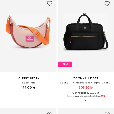
DEAL
JOHNNY URBAN
TOMMY HILFIGER
Taske 'Mio'
Taske 'TH Monogram Plaque Changing'
199,00 kr
903,20 kr
Oprindeligt: 1.259,00 kr
Sidste laveste pris:
1.016,10 kr
-11%