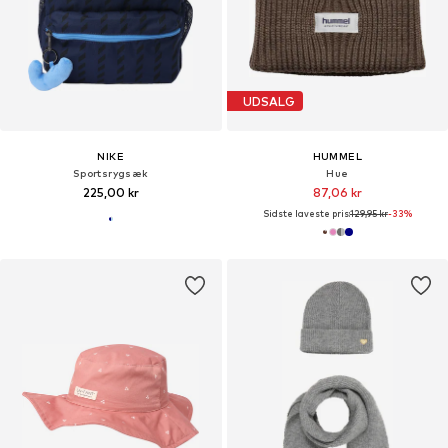
UDSALG
NIKE
HUMMEL
Sportsrygsæk
Hue
225,00 kr
87,06 kr
Sidste laveste pris:
129,95 kr
-33%