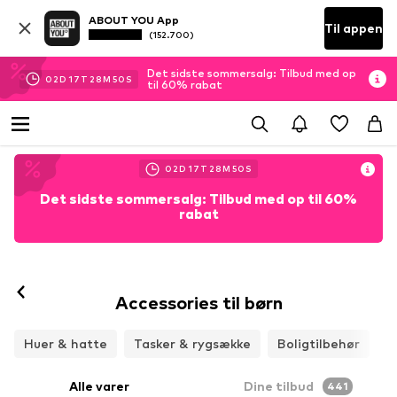
ABOUT YOU App
Til appen
(152.700)
Det sidste sommersalg: Tilbud med op
02
D
17
T
28
M
48
S
til 60% rabat
02
D
17
T
28
M
48
S
Det sidste sommersalg: Tilbud med op til 60%
rabat
Accessories til børn
Huer & hatte
Tasker & rygsække
Boligtilbehør
Alle varer
Dine tilbud
441