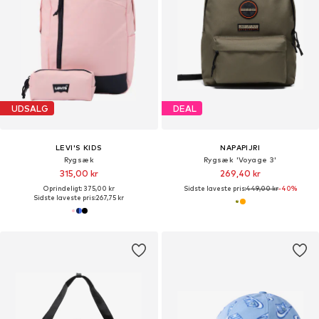
UDSALG
DEAL
LEVI'S KIDS
NAPAPIJRI
Rygsæk
Rygsæk 'Voyage 3'
315,00 kr
269,40 kr
Oprindeligt: 375,00 kr
Sidste laveste pris:
449,00 kr
-40%
Sidste laveste pris:
267,75 kr