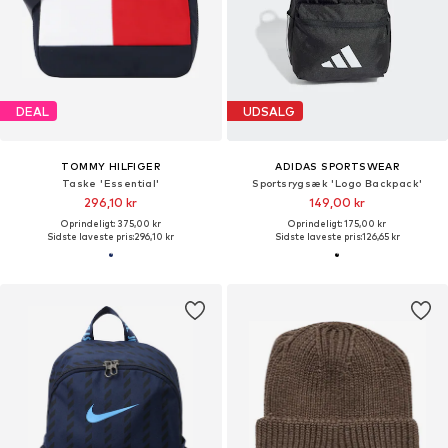
DEAL
UDSALG
TOMMY HILFIGER
ADIDAS SPORTSWEAR
Taske 'Essential'
Sportsrygsæk 'Logo Backpack'
296,10 kr
149,00 kr
Oprindeligt: 375,00 kr
Oprindeligt: 175,00 kr
Sidste laveste pris:
296,10 kr
Sidste laveste pris:
126,65 kr