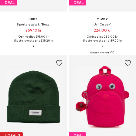
DEAL
DEAL
NIKE
TIMEX
Sportsrygsæk 'Boxy'
Ur 'Casey'
269,10 kr
224,00 kr
Oprindeligt: 299,00 kr
Oprindeligt: 280,00 kr
Sidste laveste pris:
239,20 kr
Sidste laveste pris:
189,00 kr
UDSALG
DEAL