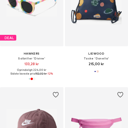
DEAL
HAWKERS
LIEWOOD
Solbriller 'Divine'
Taske 'Danella'
133,28 kr
215,00 kr
Oprindeligt: 224,00 kr
Sidste laveste pris:
152,32 kr
-12%