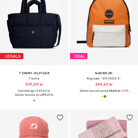
UDSALG
DEAL
TOMMY HILFIGER
NAPAPIJRI
Taske
Rygsæk 'VOYAGE 3'
929,00 kr
269,40 kr
Oprindeligt: 1.335,00 kr
Sidste laveste pris:
449,00 kr
-40%
Sidste laveste pris:
599,25 kr