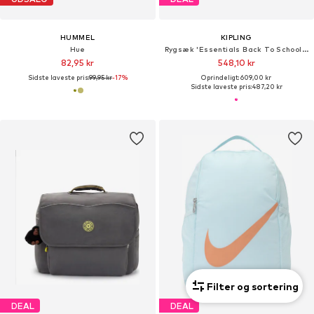
HUMMEL
KIPLING
Hue
Rygsæk 'Essentials Back To School Faster'
82,95 kr
548,10 kr
Sidste laveste pris:
99,95 kr
-17%
Oprindeligt: 609,00 kr
Sidste laveste pris:
487,20 kr
Filter og sortering
DEAL
DEAL