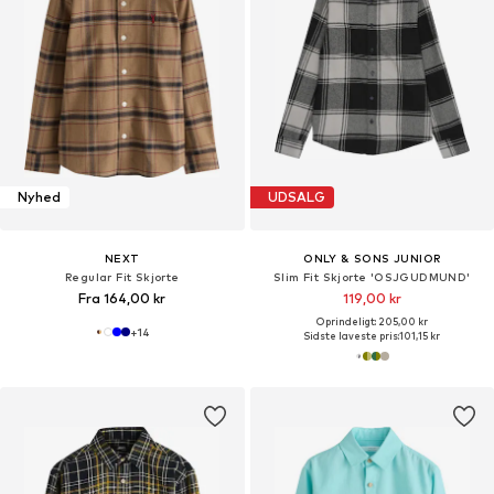
Nyhed
UDSALG
NEXT
ONLY & SONS JUNIOR
Regular Fit Skjorte
Slim Fit Skjorte 'OSJGUDMUND'
Fra 164,00 kr
119,00 kr
Oprindeligt: 205,00 kr
+
14
Sidste laveste pris:
101,15 kr