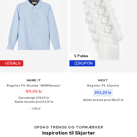
5 Pakke
UDSALG
KUPON
NAME IT
NEXT
Regular Fit Skjorte 'NKMNewsa'
Regular Fit Skjorte
159,00 kr
394,20 kr
Oprindeligt: 205,00 kr
Sidste laveste pris:
438,00 kr
Sidste laveste pris:
143,10 kr
+
1
OPDAG TRENDS OG TOPMÆRKER
Inspiration til Skjorter