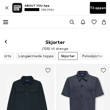
ABOUT YOU App
Til appen
(152.700)
Skjorter
(158) til drenge
-shirts
Langærmede toppe
Skjorter
Poloskjorter