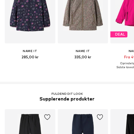
DEAL
NAME IT
NAME IT
NA
285,00 kr
335,00 kr
Fra 4
Oprindelig
Sidste lavest
FULDEND DIT LOOK
Supplerende produkter