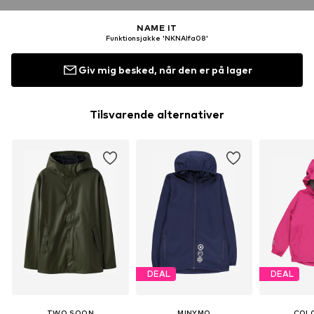
NAME IT
Funktionsjakke 'NKNAlfa08'
Giv mig besked, når den er på lager
Tilsvarende alternativer
DEAL
DEAL
TWO SOON
MINYMO
COLO