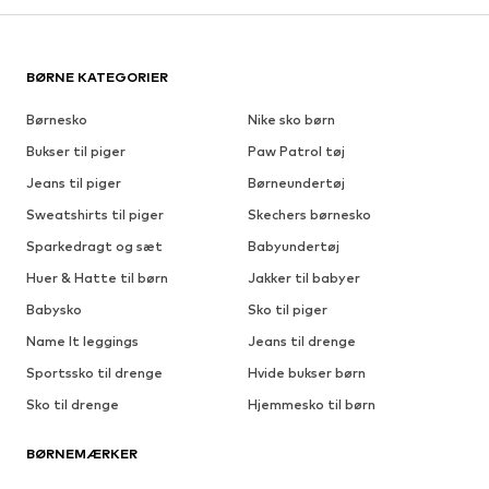
BØRNE KATEGORIER
Børnesko
Nike sko børn
Bukser til piger
Paw Patrol tøj
Jeans til piger
Børneundertøj
Sweatshirts til piger
Skechers børnesko
Sparkedragt og sæt
Babyundertøj
Huer & Hatte til børn
Jakker til babyer
Babysko
Sko til piger
Name It leggings
Jeans til drenge
Sportssko til drenge
Hvide bukser børn
Sko til drenge
Hjemmesko til børn
BØRNEMÆRKER