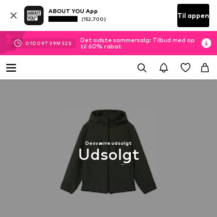
ABOUT YOU App
Til appen
(152.700)
Det sidste sommersalg: Tilbud med op
01
D
09
T
39
M
51
S
til 60% rabat
Desværre udsolgt
Udsolgt