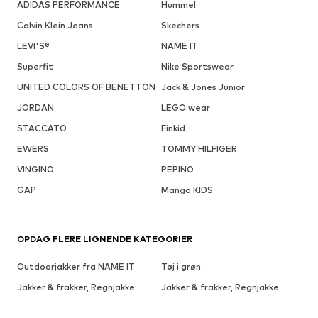
ADIDAS PERFORMANCE
Hummel
Calvin Klein Jeans
Skechers
LEVI'S®
NAME IT
Superfit
Nike Sportswear
UNITED COLORS OF BENETTON
Jack & Jones Junior
JORDAN
LEGO wear
STACCATO
Finkid
EWERS
TOMMY HILFIGER
VINGINO
PEPINO
GAP
Mango KIDS
OPDAG FLERE LIGNENDE KATEGORIER
Outdoorjakker fra NAME IT
Tøj i grøn
Jakker & frakker, Regnjakke
Jakker & frakker, Regnjakke