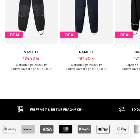
DEAL
DEAL
DEAL
NAME IT
NAME IT
NA
184,50 kr
184,50 kr
121
Oprindeligt: 299,00 kr
Oprindeligt: 299,00 kr
Oprindeli
Sidste laveste pris:
184,50 kr
Sidste laveste pris:
184,50 kr
Sidste lavest
FRI FRAGT & RETUR FRA 249 KR*
30 