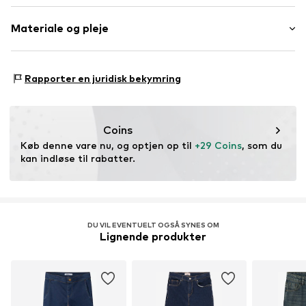
Heavy washed
Længde: Lang/Maxi
Kviltet søm/kant
Materiale og pleje
Pasform: Wide Leg
Elastisk bånd/søm
Zip Fly
Materiale: 100% Bomuld
Baglommer
Rapporter en juridisk bekymring
Sidelommer
Kontrastsøm
Robust stof
Coins
Bælteløkker
Køb denne vare nu, og optjen op til 
+29 Coins
, som du 
kan indløse til rabatter.
Lynlås
Varenummer
KON4492001000001
DU VIL EVENTUELT OGSÅ SYNES OM
Lignende produkter