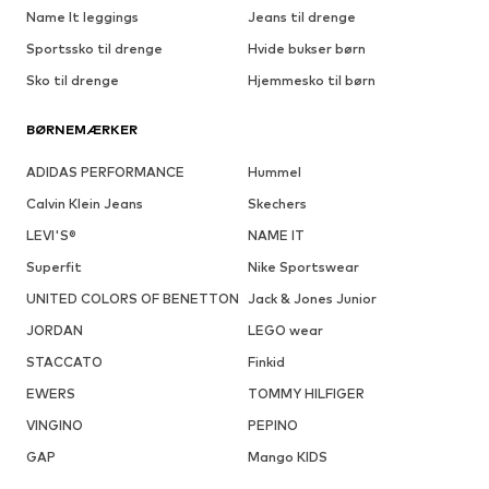
Name It leggings
Jeans til drenge
Sportssko til drenge
Hvide bukser børn
Sko til drenge
Hjemmesko til børn
BØRNEMÆRKER
ADIDAS PERFORMANCE
Hummel
Calvin Klein Jeans
Skechers
LEVI'S®
NAME IT
Superfit
Nike Sportswear
UNITED COLORS OF BENETTON
Jack & Jones Junior
JORDAN
LEGO wear
STACCATO
Finkid
EWERS
TOMMY HILFIGER
VINGINO
PEPINO
GAP
Mango KIDS