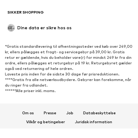
SIKKER SHOPPING
Dine data er sikre hos os
*Gratis standardlevering til afhentningssteder ved køb over 249,00
kr, ellers pålægges et fragt- og servicegebyr på 39,00 kr. Gratis
retur er gældende, hvis du beholder vare(r) for mindst 249 kr fra din
ordre, ellers pålægges et returgebyr på 19 kr. Returgebyret gælder
også ved returnering af hele ordren.
Laveste pris inden for de sidste 30 dage før prisreduktionen.
****Gratis fra alle netværksudbydere. Gebyrer kan forekomme, når
du ringer fra udlandet.
******Alle priser inkl. moms.
Om os
Presse
Job
Databeskyttelse
Vilkår og betingelser
Juridisk information
Tilgængelighed
Produktsikkerhed