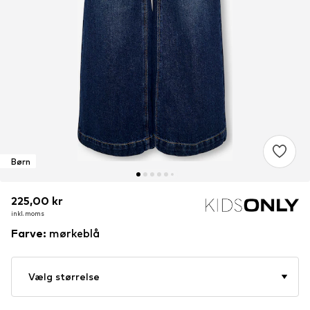
Børn
225,00 kr
225,00 kr
225,00 kr
inkl. moms
inkl. moms
inkl. moms
Farve
:
mørkeblå
Vælg størrelse