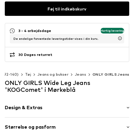
Føj til indkøbskurv
3 - 4 arbejdsdage
Hurtig levering
De endelige forventede leveringstider vises i din kurv.
30 Dages returret
r. 92-140)
Tøj
Jeans og bukser
Jeans
ONLY GIRLS Jeans
ONLY GIRLS Wide Leg Jeans
'KOGComet' i Mørkeblå
Design & Extras
Ensfarvet
Størrelse og pasform
Jeans