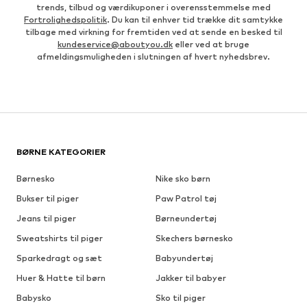
trends, tilbud og værdikuponer i overensstemmelse med
Fortrolighedspolitik
. Du kan til enhver tid trække dit samtykke
tilbage med virkning for fremtiden ved at sende en besked til
kundeservice@aboutyou.dk
eller ved at bruge
afmeldingsmuligheden i slutningen af hvert nyhedsbrev.
BØRNE KATEGORIER
Børnesko
Nike sko børn
Bukser til piger
Paw Patrol tøj
Jeans til piger
Børneundertøj
Sweatshirts til piger
Skechers børnesko
Sparkedragt og sæt
Babyundertøj
Huer & Hatte til børn
Jakker til babyer
Babysko
Sko til piger