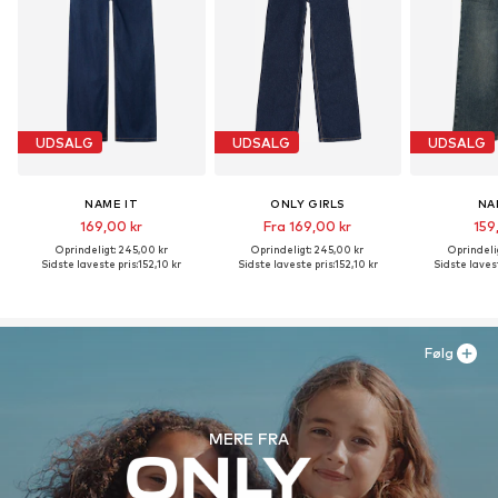
UDSALG
UDSALG
UDSALG
NAME IT
ONLY GIRLS
NA
169,00 kr
Fra 169,00 kr
159
Oprindeligt: 245,00 kr
Oprindeligt: 245,00 kr
Oprindeli
Sidste laveste pris:
152,10 kr
Sidste laveste pris:
152,10 kr
Sidste lavest
Følg
MERE FRA