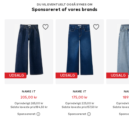
DU VIL EVENTUELT OGSÅ SYNES OM
Sponsoreret af vores brands
UDSALG
UDSALG
UDSALG
NAME IT
NAME IT
NA
205,00 kr
175,00 kr
189
Oprindeligt: 265,00 kr
Oprindeligt: 225,00 kr
Oprindeli
Sidste laveste pris:
184,50 kr
Sidste laveste pris:
157,50 kr
Sidste lavest