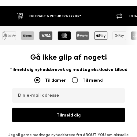
 RETUR FRA 249 KR*
30 DAGES RETURRET
Gå ikke glip af noget!
Tilmeld dig nyhedsbrevet og modtag eksklusive tilbud
Til damer
Til mænd
Din e-mail adresse
Tilmeld dig
Jeg vil gerne modtage nyhedsbreve fra ABOUT YOU om aktuelle