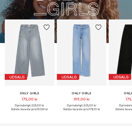
UDSALG
UDSALG
UDSALG
ONLY GIRLS
ONLY GIRLS
ONLY
175,00 kr
199,00 kr
175
Oprindeligt: 225,00 kr
Oprindeligt: 225,00 kr
Oprindeli
Sidste laveste pris:
157,50 kr
Sidste laveste pris:
179,10 kr
Sidste lavest