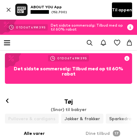
ABOUT YOU App
Til appen
(152.700)
Det sidste sommersalg: Tilbud med op
01
D
06
T
49
M
37
S
til 60% rabat
01
D
06
T
49
M
37
S
Det sidste sommersalg: Tilbud med op til 60%
rabat
Tøj
(Snor) til babyer
Pullovere & cardigans
Jakker & frakker
Sparkedragt
Alle varer
Dine tilbud
17