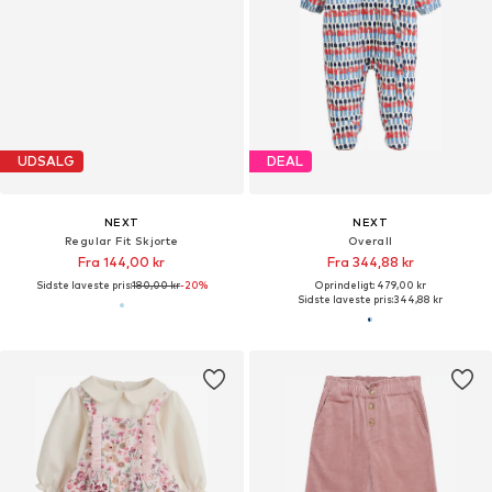
UDSALG
DEAL
NEXT
NEXT
Regular Fit Skjorte
Overall
Fra 144,00 kr
Fra 344,88 kr
Sidste laveste pris:
180,00 kr
-20%
Oprindeligt: 479,00 kr
Sidste laveste pris:
344,88 kr