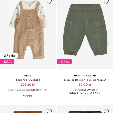
2 Pakke
DEAL
DEAL
NEXT
HUST & CLAIRE
Tapered Overalls
regular Bukser 'Tue Corduroy'
295,20 kr
82,00 kr
Sidste laveste pris:
328,00 kr
-10%
Oprindeligt: 299,00 kr
Sidste laveste pris:
82,00 kr
+
1