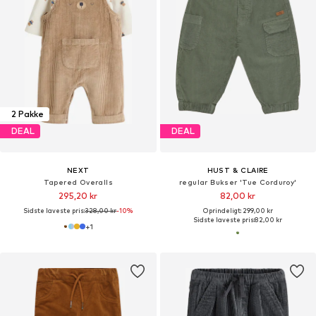
2 Pakke
DEAL
DEAL
NEXT
HUST & CLAIRE
Tapered Overalls
regular Bukser 'Tue Corduroy'
295,20 kr
82,00 kr
Sidste laveste pris:
328,00 kr
-10%
Oprindeligt: 299,00 kr
Sidste laveste pris:
82,00 kr
+
1