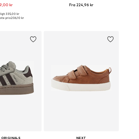
9,00 kr
Fra 224,96 kr
+
1
+
11
igt: 335,00 kr
nge størrelser
Fås i mange størrelser
ste pris:
206,10 kr
 indkøbskurv
Føj til indkøbskurv
 ORIGINALS
NEXT