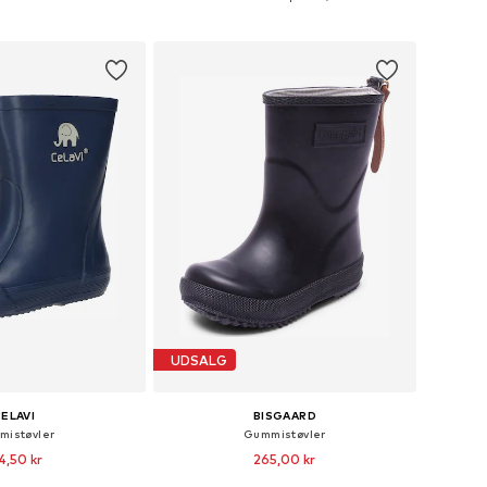
 indkøbskurv
Føj til indkøbskurv
UDSALG
ELAVI
BISGAARD
istøvler
Gummistøvler
4,50 kr
265,00 kr