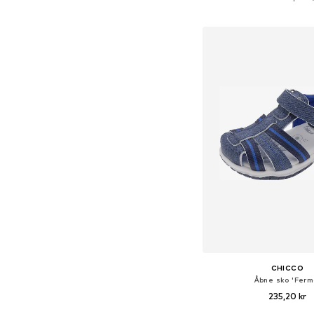
Føj til indkøbs
CHICCO
Åbne sko 'Ferm
235,20 kr