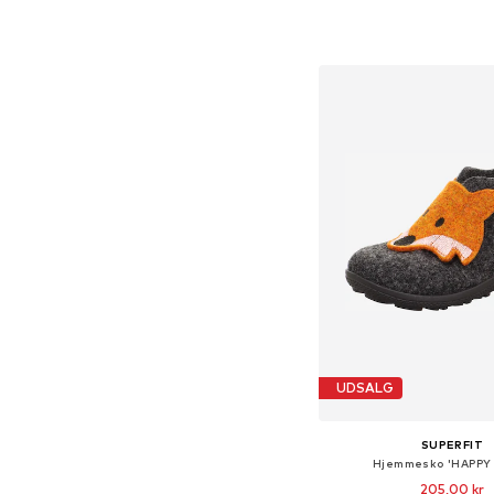
Fås i mange større
Føj til indkøbs
UDSALG
SUPERFIT
Hjemmesko 'HAPPY
205,00 kr