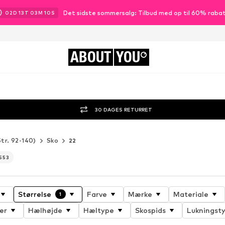
Det sidste sommersalg: Tilbud med op til 60% raba
02
D
13
T
03
M
09
S
ABOUT
YOU
30 DAGES RETURRET
Str. 92-140)
Sko
22
553
Størrelse
Farve
Mærke
Materiale
1
er
Hælhøjde
Hæltype
Skospids
Lukningst