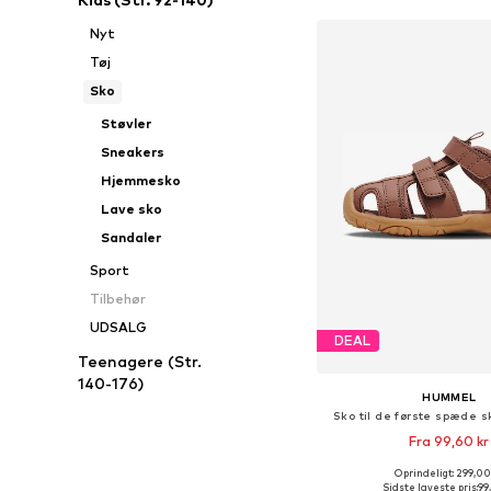
Nyt
Tøj
Sko
Støvler
Sneakers
Hjemmesko
Lave sko
Sandaler
Sport
Tilbehør
UDSALG
DEAL
Teenagere (Str.
140-176)
HUMMEL
Sko til de første spæde sk
Fra 99,60 kr
+
5
Oprindeligt: 299,00
Fås i mange større
Sidste laveste pris:
99