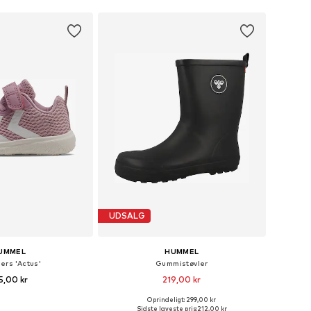
UDSALG
UMMEL
HUMMEL
ers 'Actus'
Gummistøvler
5,00 kr
219,00 kr
+
11
+
1
Oprindeligt: 299,00 kr
nge størrelser
Fås i mange størrelser
Sidste laveste pris:
212,00 kr