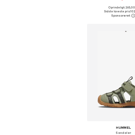
+
3
Oprindeligt: 265,00
Fås i mange større
Sidste laveste pris:
102
Føj til indkøbs
HUMMEL
Sandaler