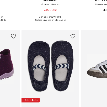
BISGAARD
ADIDAS
Gummistøvler
Sneakers
235,00 kr
33
 kr
Oprindeligt: 299,00 kr
lser
Fås i mange størrelser
Fås i ma
,10 kr
Sidste laveste pris:
184,50 kr
kurv
Føj til indkøbskurv
Føj til
UDSALG