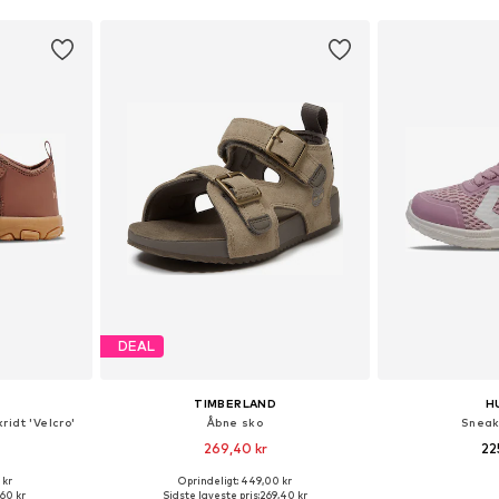
DEAL
TIMBERLAND
H
ridt 'Velcro'
Åbne sko
Sneak
269,40 kr
22
 kr
Oprindeligt: 449,00 kr
lser
Fås i mange størrelser
Fås i ma
,60 kr
Sidste laveste pris:
269,40 kr