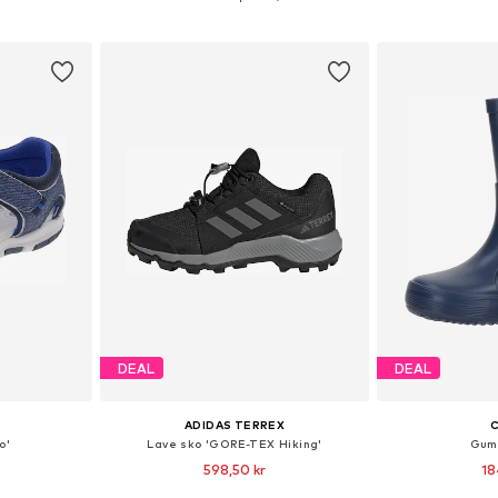
kurv
Føj til indkøbskurv
Føj til
DEAL
DEAL
ADIDAS TERREX
C
o'
Lave sko 'GORE-TEX Hiking'
Gumm
598,50 kr
18