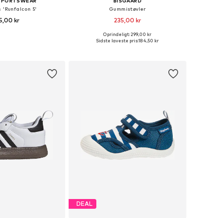
 SPORTSWEAR
BISGAARD
 'Runfalcon 5'
Gummistøvler
5,00 kr
235,00 kr
+
3
Oprindeligt: 299,00 kr
nge størrelser
Fås i mange størrelser
Sidste laveste pris:
184,50 kr
 indkøbskurv
Føj til indkøbskurv
DEAL