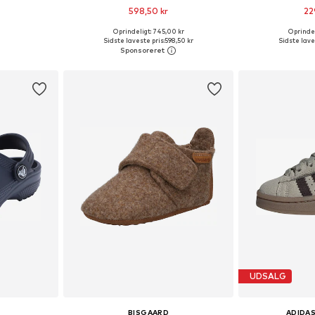
598,50 kr
22
Oprindeligt: 745,00 kr
Oprindel
lser
Fås i mange størrelser
Fås i ma
Sidste laveste pris:
598,50 kr
Sidste lave
kurv
Føj til indkøbskurv
Føj til
UDSALG
BISGAARD
ADIDAS