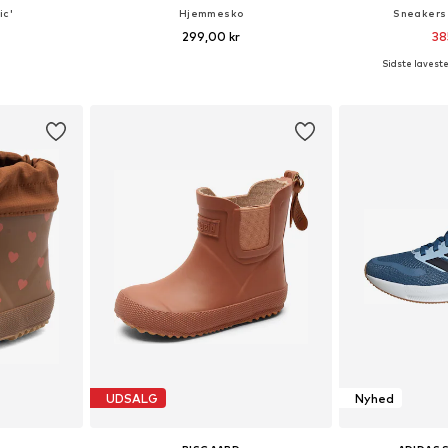
ic'
Hjemmesko
Sneakers
299,00 kr
38
Sidste laveste 
lser
Fås i mange størrelser
Tilgængelige større
kurv
Føj til indkøbskurv
Føj til
UDSALG
Nyhed