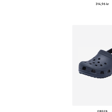
314,96 kr
+
1
Fås i mange større
Føj til indkøbs
CROCS