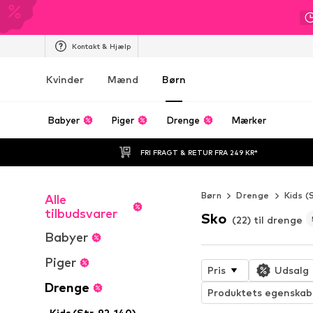
Kontakt & Hjælp
Kvinder
Mænd
Børn
Babyer
Piger
Drenge
Mærker
FRI FRAGT & RETUR FRA 249 KR*
Børn
Drenge
Kids (
Alle
tilbudsvarer
Sko
(22) til drenge
Babyer
Piger
Pris
Udsalg
Drenge
Produktets egenskab
Kids (Str. 92-140)