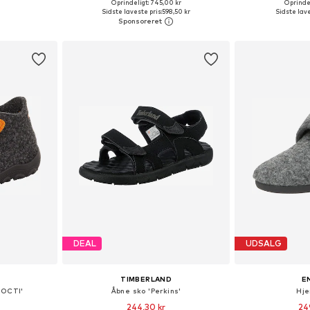
Oprindeligt: 745,00 kr
Oprindel
lser
Fås i mange størrelser
Fås i ma
Sidste laveste pris:
598,50 kr
Sidste lave
kurv
Føj til indkøbskurv
Føj til
DEAL
UDSALG
TIMBERLAND
E
 OCTI'
Åbne sko 'Perkins'
Hj
244,30 kr
24