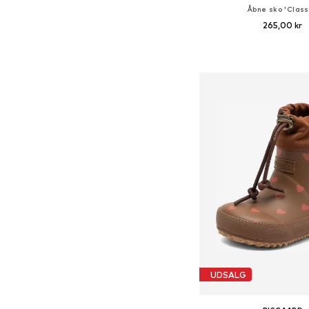
Åbne sko 'Class
265,00 kr
+
20
Fås i mange større
Føj til indkøbs
UDSALG