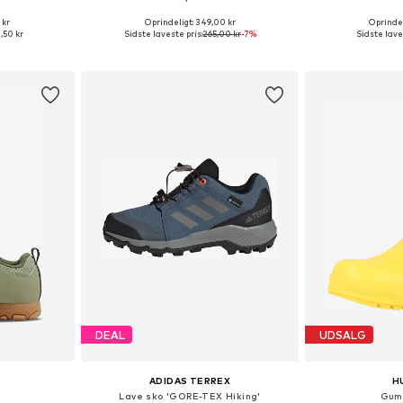
+
1
 kr
Oprindeligt: 349,00 kr
Oprindel
lser
Fås i mange størrelser
Fås i ma
,50 kr
Sidste laveste pris:
265,00 kr
-7%
Sidste lave
kurv
Føj til indkøbskurv
Føj til
DEAL
UDSALG
ADIDAS TERREX
H
Lave sko 'GORE-TEX Hiking'
Gumm