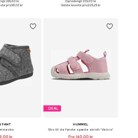
+
1
igt: 265,00 kr
Oprindeligt: 335,00 kr
nge størrelser
Fås i mange størrelser
ste pris:
161,10 kr
Sidste laveste pris:
225,25 kr
 indkøbskurv
Føj til indkøbskurv
DEAL
N FANT
HUMMEL
emmesko
Sko til de første spæde skridt 'Velcro'
9,00 kr
Fra 140,00 kr