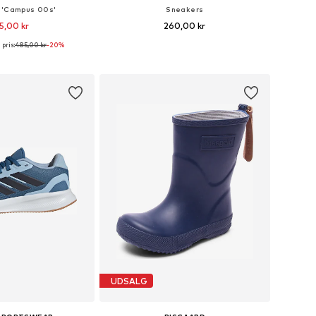
 'Campus 00s'
Sneakers
5,00 kr
260,00 kr
pris:
485,00 kr
-20%
lser: 19, 20, 21, 22, 23
Fås i mange størrelser
 indkøbskurv
Føj til indkøbskurv
UDSALG