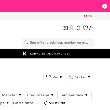
t
DK
KØB NU. BETAL OM 30 DAGE.
Vis
Sorter
Mønster
Produktserie
Temaområde
ype
Færre filtre
Nulstil alt