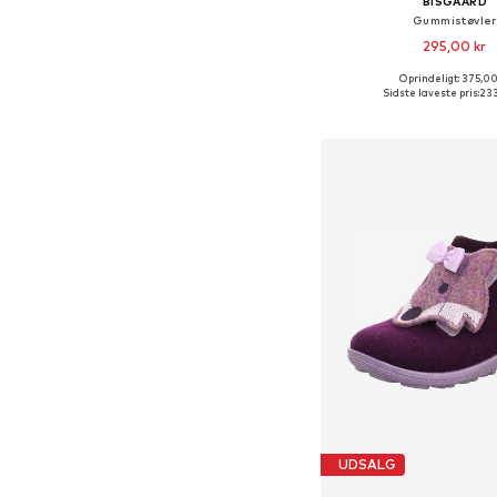
BISGAARD
Gummistøvler
295,00 kr
Oprindeligt: 375,00
Fås i mange større
Sidste laveste pris:
233
Føj til indkøbs
UDSALG