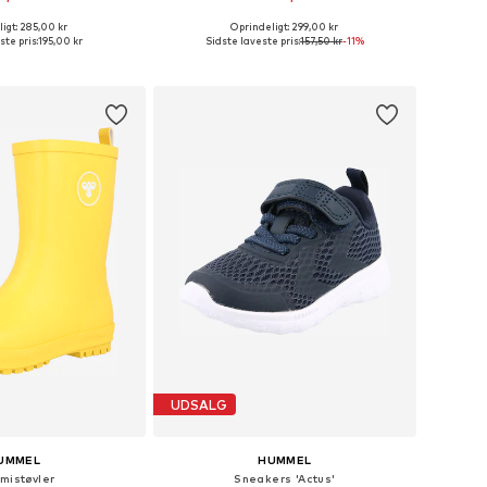
+
5
igt: 285,00 kr
Oprindeligt: 299,00 kr
nge størrelser
Fås i mange størrelser
ste pris:
195,00 kr
Sidste laveste pris:
157,50 kr
-11%
 indkøbskurv
Føj til indkøbskurv
UDSALG
UMMEL
HUMMEL
istøvler
Sneakers 'Actus'