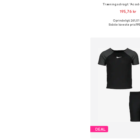
Træningsdragt 'Acad
195,76 kr
Oprindeligt: 261,01
Sidste laveste pris:
195
Føj til indkøbs
DEAL