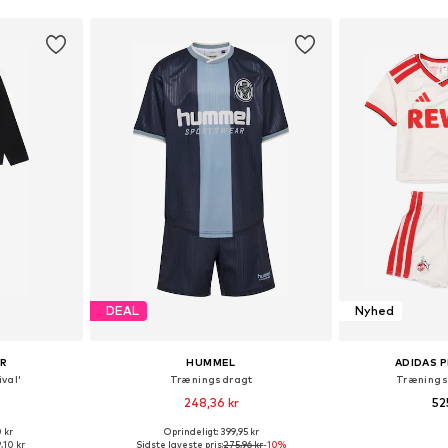
DEAL
Nyhed
UR
HUMMEL
ADIDAS 
val'
Træningsdragt
Trænings
248,36 kr
52
+
1
 kr
Oprindeligt: 399,95 kr
lser
Fås i mange størrelser
,10 kr
Sidste laveste pris:
275,96 kr
-10%