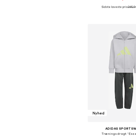
Sidste laveste pris:
265,0
Føj til indkøbs
Nyhed
ADIDAS SPORTS
Træningsdragt 'Esse