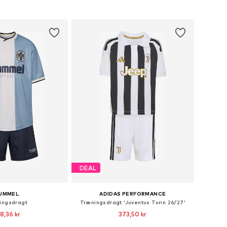
 indkøbskurv
Føj til indkøbskurv
DEAL
UMMEL
ADIDAS PERFORMANCE
ingsdragt
Træningsdragt 'Juventus Turin 26/27'
8,36 kr
373,50 kr