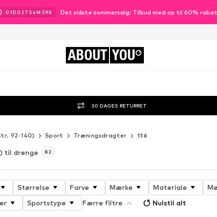
Det sidste sommersalg: Tilbud med op til 60% raba
01
D
02
T
34
M
57
S
ABOUT
YOU
30 DAGES RETURRET
Str. 92-140)
Sport
Træningsdragter
116
) til drenge
82
Størrelse
Farve
Mærke
Materiale
Mø
er
Sportstype
Færre filtre
Nulstil alt