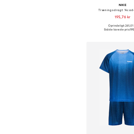
NIKE
Træningsdragt 'Acad
195,76 kr
Oprindeligt: 261,01
Sidste laveste pris:
195
Føj til indkøbs