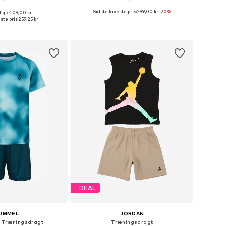
Sidste laveste pris:
299,00 kr
-20%
igt: 409,00 kr
nge størrelser
Tilgængelige størrelser: 92-98, 116-122
ste pris:
259,25 kr
 indkøbskurv
Føj til indkøbskurv
DEAL
UMMEL
JORDAN
t Træningsdragt
Træningsdragt