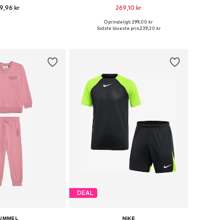
9,96 kr
269,10 kr
Oprindeligt: 299,00 kr
nge størrelser
Fås i mange størrelser
Sidste laveste pris:
239,20 kr
 indkøbskurv
Føj til indkøbskurv
DEAL
UMMEL
NIKE