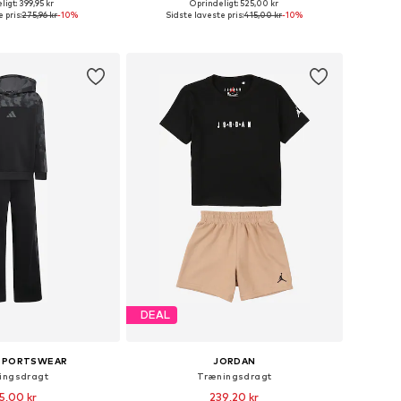
+
1
igt: 399,95 kr
Oprindeligt: 525,00 kr
nge størrelser
Tilgængelige størrelser: 92, 98, 104, 116
 pris:
275,96 kr
-10%
Sidste laveste pris:
415,00 kr
-10%
 indkøbskurv
Føj til indkøbskurv
DEAL
 SPORTSWEAR
JORDAN
ingsdragt
Træningsdragt
5,00 kr
239,20 kr