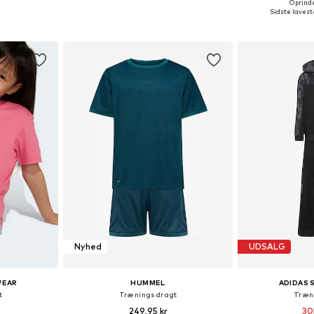
Oprindel
Tilgængelige størrelser: 116-122, 128-134, 158-170, 176-188
Fås i mange størrelser
Fås i ma
Sidste laveste
kurv
Føj til indkøbskurv
Føj til
Nyhed
UDSALG
WEAR
HUMMEL
ADIDAS
t
Træningsdragt
Træn
249,95 kr
30