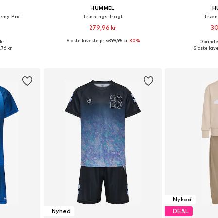
HUMMEL
H
emy Pro'
Træningsdragt
Træn
279,96 kr
30
Sidste laveste pris:
399,95 kr
-30%
 kr
Oprindel
Tilgængelige størrelser: 110-116, 104-110, 116-122
Fås i mange størrelser
Fås i ma
,76 kr
Sidste lave
kurv
Føj til indkøbskurv
Føj til
Nyhed
Nyhed
DEAL