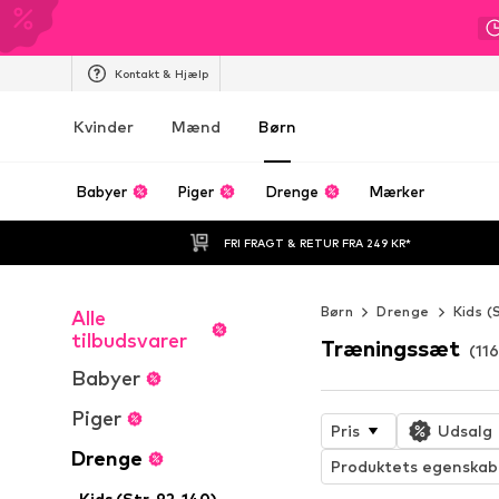
Kontakt & Hjælp
Kvinder
Mænd
Børn
Babyer
Piger
Drenge
Mærker
FRI FRAGT & RETUR FRA 249 KR*
Børn
Drenge
Kids (
Alle
tilbudsvarer
Træningssæt
(116
Babyer
Piger
Pris
Udsalg
Drenge
Produktets egenskab
Kids (Str. 92-140)