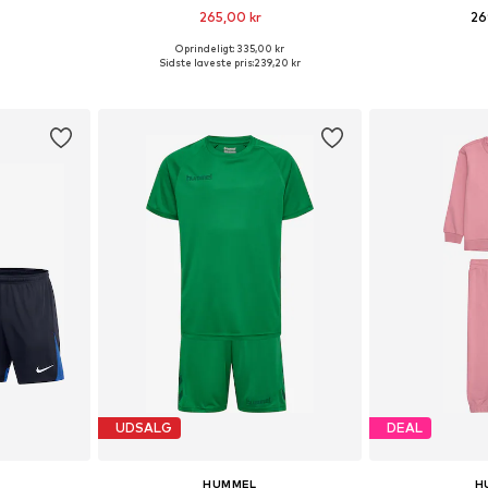
265,00 kr
26
Oprindeligt: 335,00 kr
Tilgængelige størrelser: 104, 110, 116, 122, 128
Tilgængelige størrelser: 104, 110, 116, 128
Fås i ma
Sidste laveste pris:
239,20 kr
kurv
Føj til indkøbskurv
Føj til
UDSALG
DEAL
HUMMEL
H