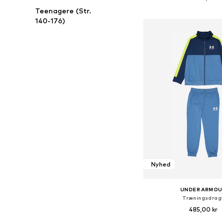
Føj til indkøbs
Teenagere (Str.
140-176)
Nyhed
UNDER ARMO
Træningsdrag
485,00 kr