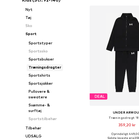
Nyt
Tøj
Sko
Sport
Sportstyper
Sportssko
Sportsbukser
Træningsdragter
Sportshirts
Sportsjakker
Pullovere &
DEAL
sweatere
Svømme- &
surftøj
UNDER ARMO
Træningsdragt 'Ri
Sportstilbehør
359,20 kr
Tilbehør
Oprindeligt: 449,00
UDSALG
Fås i mange større
Sidste laveste pris:
359