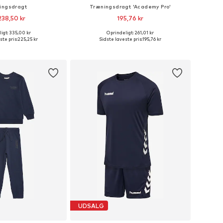
ingsdragt
Træningsdragt 'Academy Pro'
238,50 kr
195,76 kr
igt: 335,00 kr
Oprindeligt: 261,01 kr
nge størrelser
Tilgængelige størrelser: 104-110, 110-116, 116-122
ste pris:
225,25 kr
Sidste laveste pris:
195,76 kr
 indkøbskurv
Føj til indkøbskurv
UDSALG