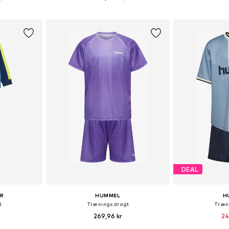
kurv
Føj til indkøbskurv
Føj til
DEAL
UR
HUMMEL
H
t
Træningsdragt
Træn
269,96 kr
24