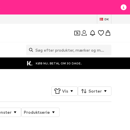
t
DK
KØB NU. BETAL OM 30 DAGE.
Vis
Sorter
nster
Produktserie