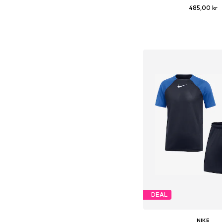
485,00 kr
Føj til indkøbs
DEAL
NIKE