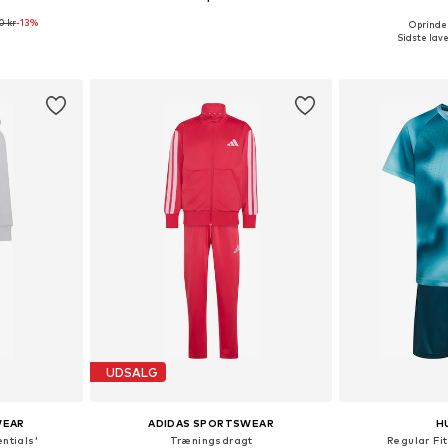
0 kr
-13%
Oprindel
Tilgængelige størrelser: 104, 110, 116, 122, 128
Tilgængelige størrelser: 104, 116, 128, 140, 152, 164
Fås i ma
Sidste lave
kurv
Føj til indkøbskurv
Føj til
UDSALG
WEAR
ADIDAS SPORTSWEAR
H
ntials'
Træningsdragt
Regular Fi