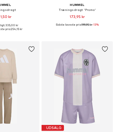
UMMEL
HUMMEL
ingsdragt
Træningsdragt 'Promo'
1,50 kr
173,95 kr
Sidste laveste pris:
199,95 kr
+
2
-13%
igt: 335,00 kr
nge størrelser
Fås i mange størrelser
ste pris:
254,15 kr
 indkøbskurv
Føj til indkøbskurv
UDSALG