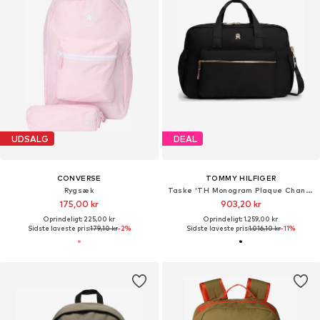
UDSALG
DEAL
CONVERSE
TOMMY HILFIGER
Rygsæk
Taske 'TH Monogram Plaque Changing'
175,00 kr
903,20 kr
Oprindeligt: 225,00 kr
Oprindeligt: 1.259,00 kr
Sidste laveste pris:
179,10 kr
-2%
Sidste laveste pris:
1.016,10 kr
-11%