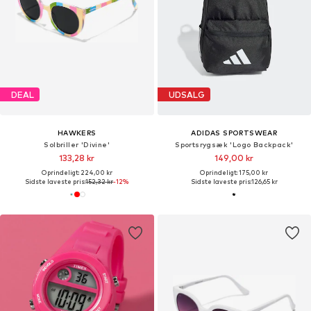
DEAL
UDSALG
HAWKERS
ADIDAS SPORTSWEAR
Solbriller 'Divine'
Sportsrygsæk 'Logo Backpack'
133,28 kr
149,00 kr
Oprindeligt: 224,00 kr
Oprindeligt: 175,00 kr
Sidste laveste pris:
152,32 kr
-12%
Sidste laveste pris:
126,65 kr