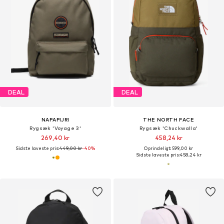
DEAL
DEAL
NAPAPIJRI
THE NORTH FACE
Rygsæk 'Voyage 3'
Rygsæk 'Chuckwalla'
269,40 kr
458,24 kr
Sidste laveste pris:
449,00 kr
-40%
Oprindeligt: 599,00 kr
Sidste laveste pris:
458,24 kr