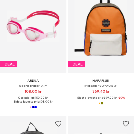
DEAL
DEAL
ARENA
NAPAPIJRI
Sportsbriller 'Air'
Rygsæk 'VOYAGE 3'
108,00 kr
269,40 kr
Oprindeligt: 150,00 kr
Sidste laveste pris:
449,00 kr
-40%
Sidste laveste pris:
108,00 kr