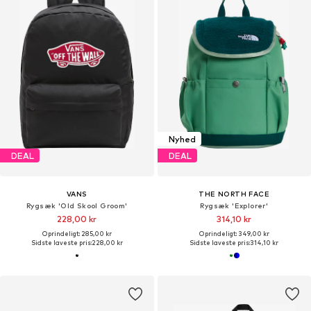
Nyhed
DEAL
DEAL
VANS
THE NORTH FACE
Rygsæk 'Old Skool Groom'
Rygsæk 'Explorer'
228,00 kr
314,10 kr
Oprindeligt: 285,00 kr
Oprindeligt: 349,00 kr
Sidste laveste pris:
228,00 kr
Sidste laveste pris:
314,10 kr