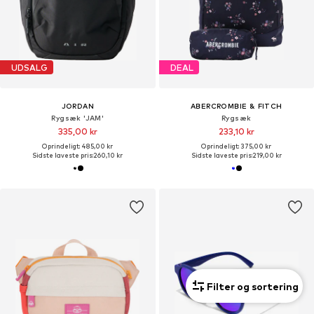
UDSALG
DEAL
JORDAN
ABERCROMBIE & FITCH
Rygsæk 'JAM'
Rygsæk
335,00 kr
233,10 kr
Oprindeligt: 485,00 kr
Oprindeligt: 375,00 kr
Sidste laveste pris:
260,10 kr
Sidste laveste pris:
219,00 kr
Filter og sortering