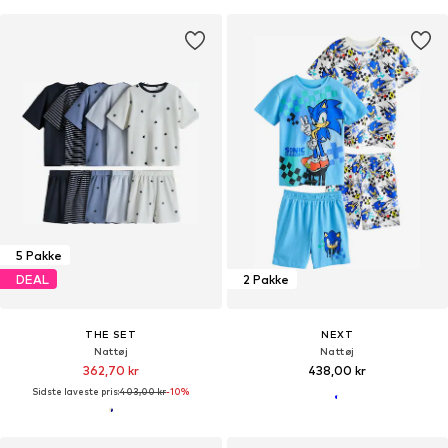
5 Pakke
DEAL
2 Pakke
THE SET
NEXT
Nattøj
Nattøj
362,70 kr
438,00 kr
Sidste laveste pris:
403,00 kr
-10%