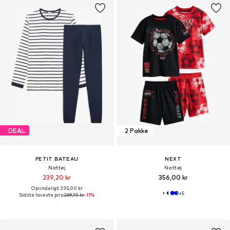
DEAL
2 Pakke
PETIT BATEAU
NEXT
Nattøj
Nattøj
239,20 kr
356,00 kr
Oprindeligt: 335,00 kr
+
5
Sidste laveste pris:
269,10 kr
-11%