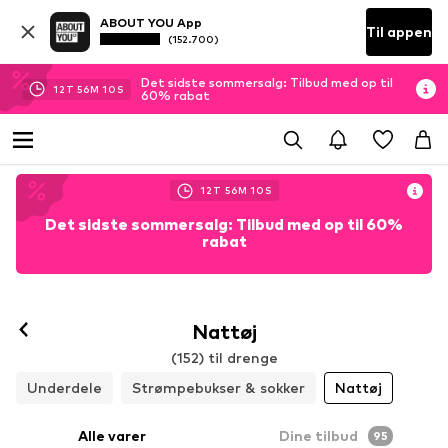
ABOUT YOU App
Til appen
(152.700)
Det sidste sommersalg: Tilbud med op til
12
T
56
M
07
S
60% rabat
12
T
56
M
07
S
Det sidste sommersalg: Tilbud med op til 60%
rabat
Nattøj
(152) til drenge
Underdele
Strømpebukser & sokker
Nattøj
Alle varer
Dine tilbud
95