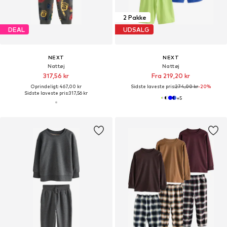
2 Pakke
DEAL
UDSALG
NEXT
NEXT
Nattøj
Nattøj
317,56 kr
Fra 219,20 kr
Oprindeligt: 467,00 kr
Sidste laveste pris:
274,00 kr
-20%
Sidste laveste pris:
317,56 kr
+
5