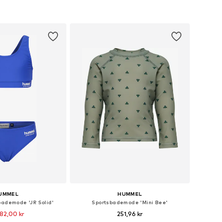
 indkøbskurv
Føj til indkøbskurv
UMMEL
HUMMEL
bademode 'JR Solid'
Sportsbademode 'Mini Bee'
 82,00 kr
251,96 kr