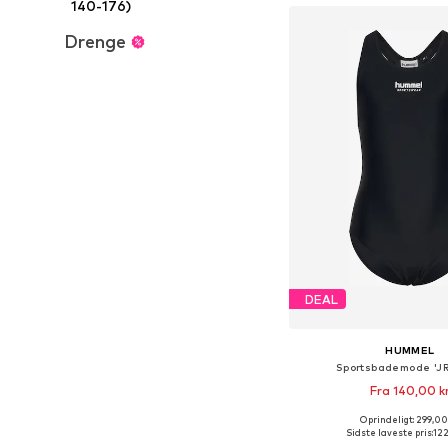
140-176)
Drenge
DEAL
HUMMEL
Sportsbademode 'JR
Fra 140,00 k
Oprindeligt: 299,00
Fås i mange større
Sidste laveste pris:
122