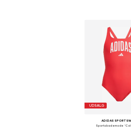
Tilgængelige størrelser
Føj til indkøbs
UDSALG
ADIDAS SPORTS
Sportsbademode 'Col