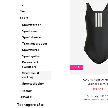
Tøj
Sko
Sport
Sportstyper
Sportssko
Sportsbukser
Træningsdragter
Sportshirts
Sportsjakker
Pullovere &
sweatere
DEAL
Svømme- &
surftøj
ADIDAS PERFORM
Sportstilbehør
Sportsbademo
179,10 kr
Tilbehør
Oprindeligt: 225,00
UDSALG
Fås i mange større
Sidste laveste pris:
175
Føj til indkøbs
Teenagere (Str.