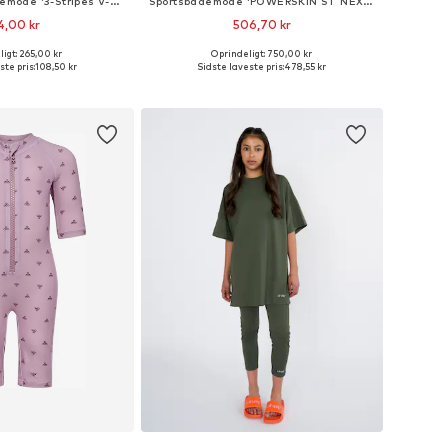
Bustier Sportsbademode '3-Stripes V-Back Bikini'
Sportsbademode 'POWERSKIN ST NEXT OB JR'
4,00 kr
506,70 kr
igt: 265,00 kr
Oprindeligt: 750,00 kr
ørrelser: 92, 98, 104
Tilgængelige størrelser: 116, 128, 140, 152
ste pris:
108,50 kr
Sidste laveste pris:
478,55 kr
 indkøbskurv
Føj til indkøbskurv