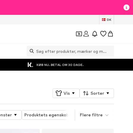
DK
KØB NU. BETAL OM 30 DAGE.
Vis
Sorter
nster
Produktets egenskaber
Flere filtre
Sportstype
Funk