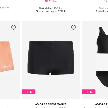
107,10 kr
19
0 kr
-41%
Oprindeligt: 135,00 kr
Oprindel
er: 152
Tilgængelige størrelser: 128 x regular, 140 x regular, 176 x regular
Tilgængelige større
Sidste laveste pris:
107,10 kr
Sidste lave
kurv
Føj til indkøbskurv
Føj til
DEAL
DEAL
ADIDAS PERFORMANCE
ADIDAS 