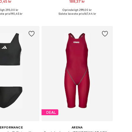
0,45 kr
188,37 kr
igt: 293,00 kr
Oprindeligt: 299,00 kr
lser: 128, 140, 152, 164
Tilgængelige størrelser: 116, 128, 140, 152, 164, 176
ste pris:
190,45 kr
Sidste laveste pris:
167,44 kr
 indkøbskurv
Føj til indkøbskurv
DEAL
PERFORMANCE
ARENA