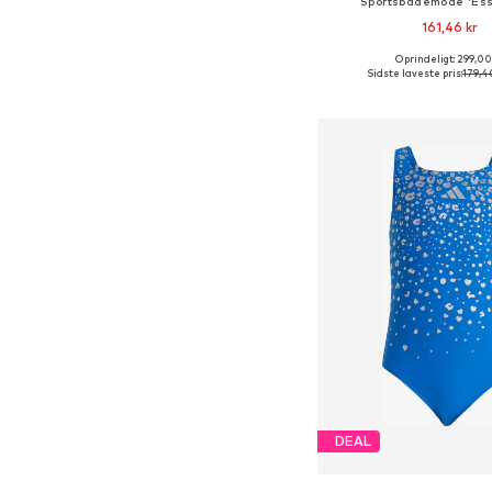
Sportsbademode 'Ess
161,46 kr
Oprindeligt: 299,00
Sidste laveste pris:
179,4
Føj til indkøbs
DEAL