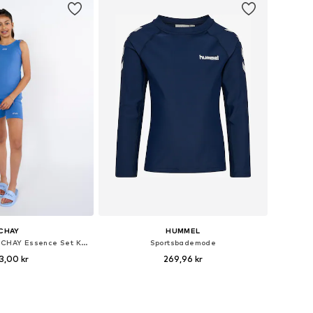
CHAY
HUMMEL
Sportsbademode 'CHAY Essence Set Kids - Ocean Blue'
Sportsbademode
3,00 kr
269,96 kr
elser: 122-128, 134-140
Fås i mange størrelser
 indkøbskurv
Føj til indkøbskurv