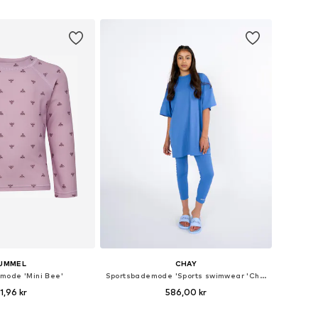
 indkøbskurv
Føj til indkøbskurv
UMMEL
CHAY
mode 'Mini Bee'
Sportsbademode 'Sports swimwear 'Chay Sea Active Royal Blue Kids Burkini Swimset sport'
1,96 kr
586,00 kr
nge størrelser
Tilgængelige størrelser: 122-128