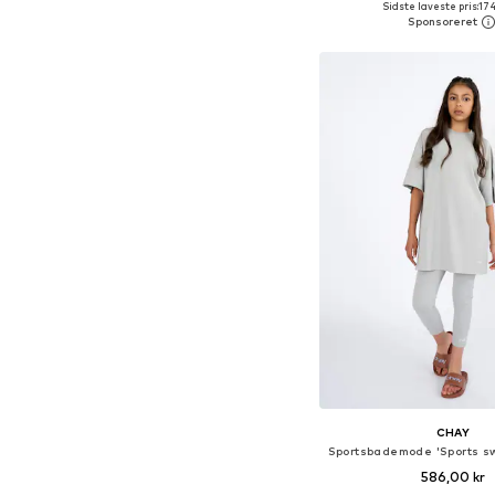
Sidste laveste pris:
174
Føj til indkøbs
CHAY
586,00 kr