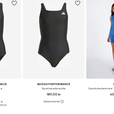
ANCE
ADIDAS PERFORMANCE
de
Sportsbademode
189,00 kr
43
 kr
lser
Tilgængelige størrelser: 104, 110, 116, 128, 140
Tilgængelige størr
,00 kr
kurv
Føj til indkøbskurv
Føj til