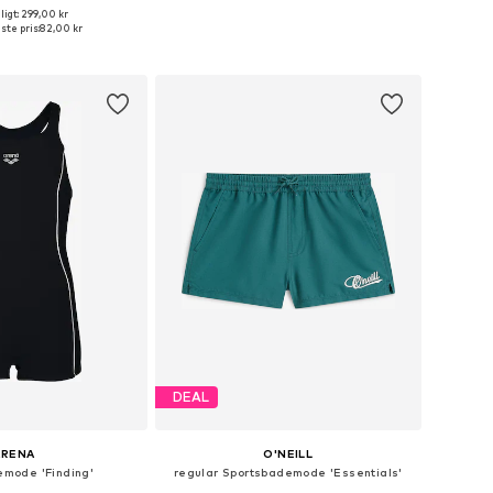
igt: 299,00 kr
nge størrelser
Fås i mange størrelser
ste pris:
82,00 kr
 indkøbskurv
Føj til indkøbskurv
DEAL
ARENA
O'NEILL
emode 'Finding'
regular Sportsbademode 'Essentials'