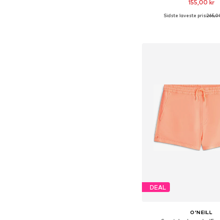
155,00 kr
Sidste laveste pris:
265,0
Tilgængelige størrels
Føj til indkøbs
DEAL
O'NEILL