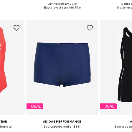
Oprindeligt: 299,00 kr
Oprindel
: 122-128
Fås i mange størrelser
Fås i ma
Sidste laveste pris:
148,75 kr
Sidste lave
kurv
Føj til indkøbskurv
Føj til
DEAL
DEAL
WEAR
ADIDAS PERFORMANCE
legiate'
Sportsbademode 'ESS'
Sportsbad