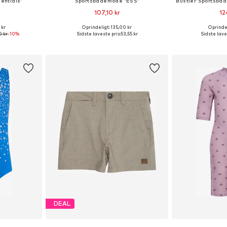
entials'
Sportsbademode 'ESS'
107,10 kr
12
 kr
Oprindeligt: 135,00 kr
Oprindel
Tilgængelige størrelser: 128, 140, 152, 164, 176
Tilgængelige størrelser: 128 x regular, 140 x regular, 152 x regular
Tilgængelige st
0 kr
-10%
Sidste laveste pris:
53,55 kr
Sidste lave
kurv
Føj til indkøbskurv
Føj til
DEAL