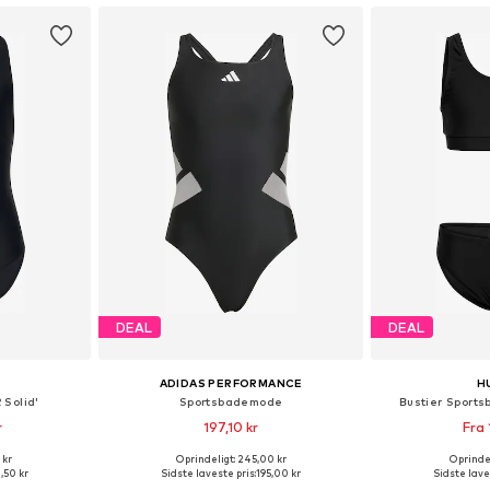
DEAL
DEAL
ADIDAS PERFORMANCE
H
 Solid'
Sportsbademode
Bustier Sports
r
197,10 kr
Fra 
 kr
Oprindeligt: 245,00 kr
Oprindel
lser
Tilgængelige størrelser: 104, 110, 116, 128
Fås i ma
,50 kr
Sidste laveste pris:
195,00 kr
Sidste lave