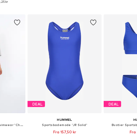
,25 kr
kurv
Føj til indkøbskurv
Føj til
DEAL
DEAL
HUMMEL
H
Sportsbademode 'Sports swimwear 'Chay Sea Active Light Grey Kids Burkini Swimset sport'
Sportsbademode 'JR Solid'
Bustier Sports
Fra 157,50 kr
Fra