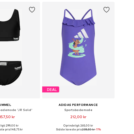
DEAL
UMMEL
ADIDAS PERFORMANCE
bademode 'JR Solid'
Sportsbademode
157,50 kr
212,00 kr
igt: 299,00 kr
Oprindeligt: 265,00 kr
nge størrelser
Tilgængelige størrelser: 104, 116, 122, 128, 140
ste pris:
148,75 kr
Sidste laveste pris:
238,50 kr
-11%