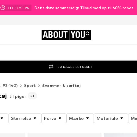
Det sidste sommersalg: Tilbud med op til 60% rabat
11
T
15
M
18
S
ABOUT
YOU
30 DAGES RETURRET
r. 92-140)
Sport
Svømme- & surftøj
tøj
til piger
51
Størrelse
Farve
Mærke
Materiale
Mø