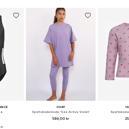
kurv
Føj til indkøbskurv
Føj til
ANCE
CHAY
H
de
Sportsbademode 'Sea Active Violet'
Sportsbade
586,00 kr
25
 kr
Tilgængelige størrelser: 104, 110, 116, 128, 140
Tilgængelige størrelser: 122-128, 134-140
Fås i ma