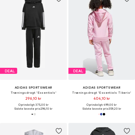
DEAL
DEAL
ADIDAS SPORTSWEAR
ADIDAS SPORTSWEAR
Træningsdragt 'Essentials'
Træningsdragt 'Essentials Tiberio'
296,10 kr
404,10 kr
Oprindeligt: 375,00 kr
Oprindeligt: 499,00 kr
Sidste laveste pris:
296,10 kr
Sidste laveste pris:
359,20 kr