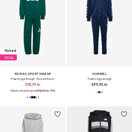
Nyhed
DEAL
ADIDAS SPORTSWEAR
HUMMEL
Træningsdragt 'Essentials'
Træningsdragt
318,75 kr
399,95 kr
Sidste laveste pris:
375,00 kr
-15%
+
1