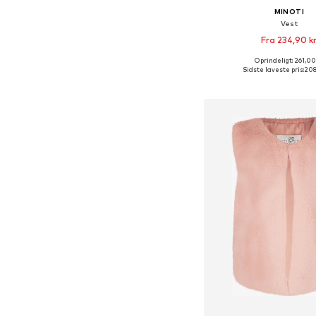
MINOTI
Vest
Fra 234,90 k
Oprindeligt: 261,00
Fås i mange større
Sidste laveste pris:
208
Føj til indkøbs