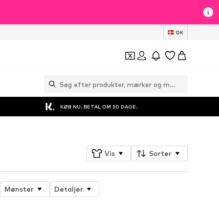
t
DK
KØB NU. BETAL OM 30 DAGE.
Vis
Sorter
Mønster
Detaljer