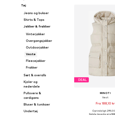
Tøj
Jeans og bukser
Shirts & Tops
Jakker & frakker
Vinterjakker
Overgangsjakker
Outdoorjakker
Veste
Fleecejakker
Frakker
Sæt & overalls
DEAL
Kjoler og
nederdele
Pullovere &
MINOTI
Vest
cardigans
Fra 188,10 kr
Bluser & tunikaer
Undertøj
Oprindeligt: 299,00
Fås i mange større
Sidste laveste pris:
188