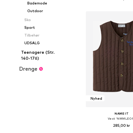
Bademode
Føj til indkøbs
Outdoor
Sko
Sport
Tilbehør
UDSALG
Teenagere (Str.
140-176)
Drenge
Nyhed
NAME IT
Vest 'NMMLEO
285,00 kr