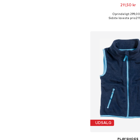
211,50 kr
Oprindeligt: 299,00
Fås i mange større
Sidste laveste pris:
211
Føj til indkøbs
UDSALG
PLAYSHOES