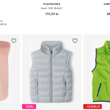
PLAYSHOES
HAP
Vest 'DIE MAUS'
r
175,00 kr
28
 kr
lser
Tilgængelige størrelser: 92, 116, 128, 140
Fås i ma
,80 kr
kurv
Føj til indkøbskurv
Føj til
DEAL
UDSALG