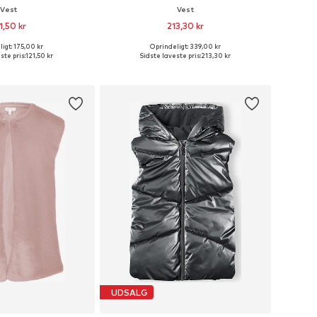
Vest
Vest
1,50 kr
213,30 kr
igt: 175,00 kr
Oprindeligt: 339,00 kr
Tilgængelige størrelser: 80, 86, 92, 98, 104
Tilgængelige størrelser: 92-96, 98-104, 104-110
ste pris:
121,50 kr
Sidste laveste pris:
213,30 kr
 indkøbskurv
Føj til indkøbskurv
UDSALG