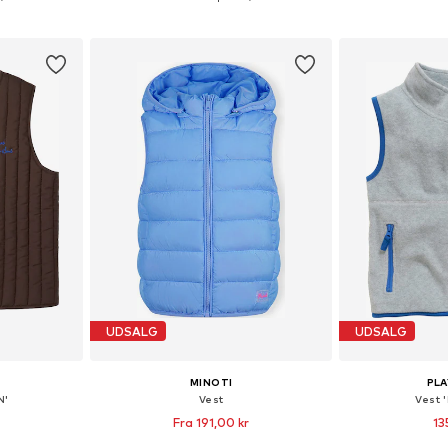
kurv
Føj til indkøbskurv
Føj til
UDSALG
UDSALG
MINOTI
PL
N'
Vest
Vest 
Fra 191,00 kr
13