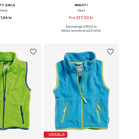
PY GIRLS
MINOTI
Vest
Vest
1,66 kr
Fra 237,00 kr
Oprindeligt: 339,00 kr
nge størrelser
Tilgængelige størrelser: 92-96, 98-104, 104-110, 110-116
Sidste laveste pris:
201,45 kr
 indkøbskurv
Føj til indkøbskurv
UDSALG