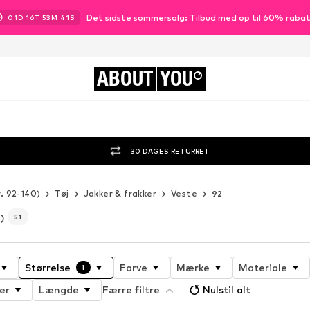
Det sidste sommersalg: Tilbud med op til 60% raba
01
D
16
T
53
M
38
S
ABOUT
YOU
30 DAGES RETURRET
r. 92-140)
Tøj
Jakker & frakker
Veste
92
)
51
Størrelse
Farve
Mærke
Materiale
1
er
Længde
Færre filtre
Nulstil alt