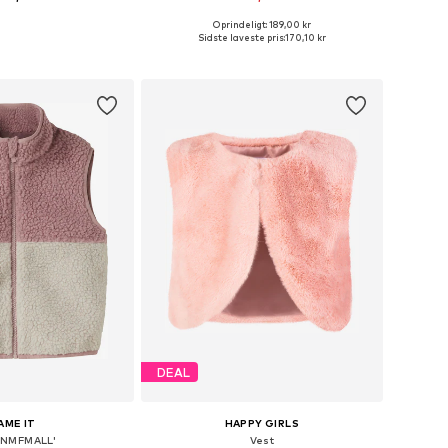
Oprindeligt: 189,00 kr
nge størrelser
Fås i mange størrelser
Sidste laveste pris:
170,10 kr
 indkøbskurv
Føj til indkøbskurv
DEAL
AME IT
HAPPY GIRLS
'NMFMALL'
Vest