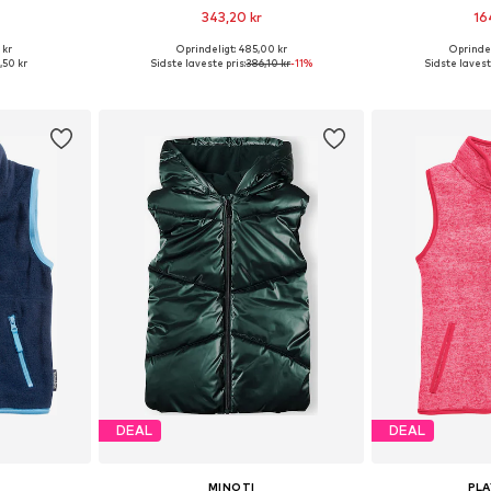
343,20 kr
16
 kr
Oprindeligt: 485,00 kr
Oprindel
lser
Fås i mange størrelser
Fås i ma
,50 kr
Sidste laveste pris:
386,10 kr
-11%
Sidste lavest
kurv
Føj til indkøbskurv
Føj til
DEAL
DEAL
MINOTI
PL