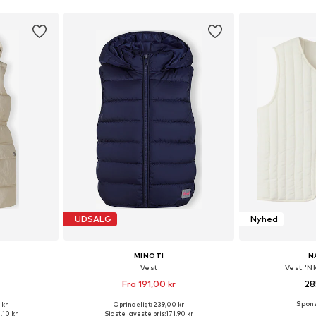
UDSALG
Nyhed
MINOTI
N
Vest
Vest '
Fra 191,00 kr
28
 kr
Oprindeligt: 239,00 kr
lser
Fås i mange størrelser
Fås i ma
,10 kr
Sidste laveste pris:
171,90 kr