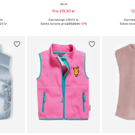
Vest
Fra 213,30 kr
12
 kr
Oprindeligt: 339,00 kr
Oprindel
lser
Fås i mange størrelser
,20 kr
Sidste laveste pris:
237,00 kr
-10%
Sidste lave
kurv
Føj til indkøbskurv
Føj til