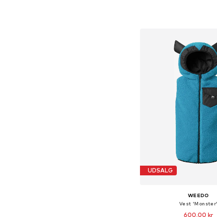
Fås i mange større
Føj til indkøbs
UDSALG
WEEDO
Vest 'Monster
600,00 kr