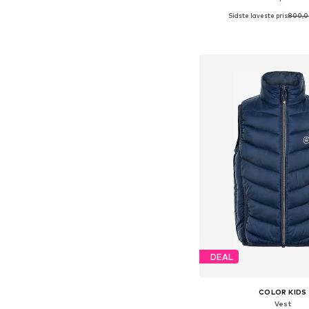
Sidste laveste pris:
800,0
Tilgængelige størrelser: 
Føj til indkøbs
DEAL
COLOR KIDS
Vest