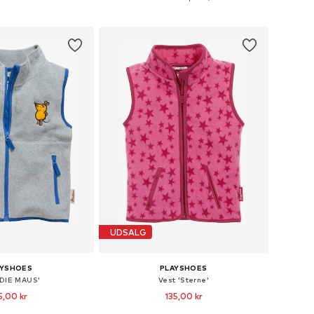
 indkøbskurv
Føj til indkøbskurv
UDSALG
AYSHOES
PLAYSHOES
'DIE MAUS'
Vest 'Sterne'
5,00 kr
135,00 kr