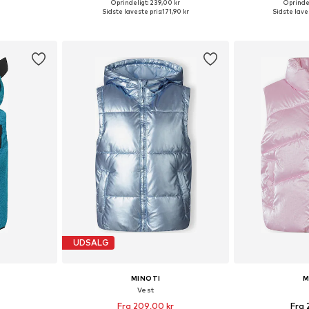
Oprindeligt: 239,00 kr
Oprindel
lser
Fås i mange størrelser
Fås i ma
Sidste laveste pris:
171,90 kr
Sidste laves
kurv
Føj til indkøbskurv
Føj til
UDSALG
MINOTI
M
'
Vest
Fra 209,00 kr
Fra 