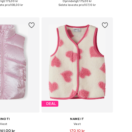
igt: 175,00 kr
Oprindeligt: 175,00 kr
nge størrelser
Fås i mange størrelser
te pris:
108,00 kr
Sidste laveste pris:
107,10 kr
 indkøbskurv
Føj til indkøbskurv
DEAL
INOTI
NAME IT
Vest
Vest
261,00 kr
170,10 kr