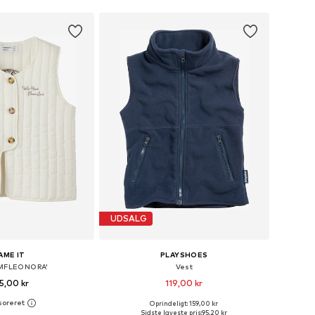
UDSALG
AME IT
PLAYSHOES
NMFLEONORA'
Vest
5,00 kr
119,00 kr
Oprindeligt: 159,00 kr
nge størrelser
Fås i mange størrelser
Sidste laveste pris:
95,20 kr