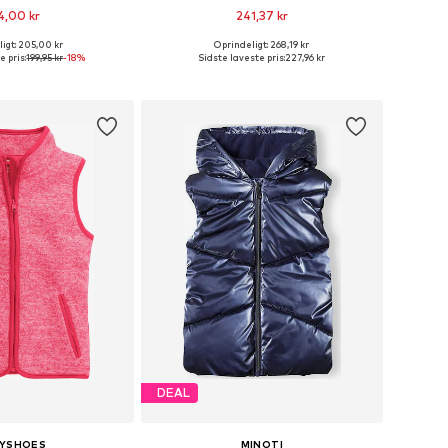
4,00 kr
241,37 kr
igt: 205,00 kr
Oprindeligt: 268,19 kr
nge størrelser
Fås i mange størrelser
e pris:
199,95 kr
-18%
Sidste laveste pris:
227,96 kr
 indkøbskurv
Føj til indkøbskurv
DEAL
AYSHOES
MINOTI