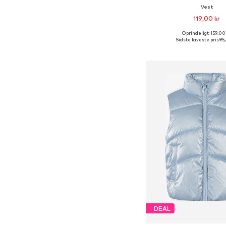
Vest
119,00 kr
Oprindeligt: 159,00
Fås i mange større
Sidste laveste pris:
95
Føj til indkøbs
DEAL