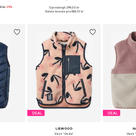
0 kr
-25%
Oprindeligt: 299,00 kr
92, 104, 116
Fås i mange størrelser
Fås i ma
Sidste laveste pris:
188,10 kr
kurv
Føj til indkøbskurv
Føj til
DEAL
DEAL
LIEWOOD
N
Vest 'Vada'
Vest 