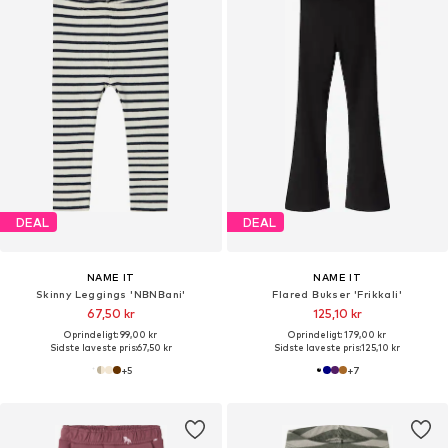
DEAL
DEAL
NAME IT
NAME IT
Skinny Leggings 'NBNBani'
Flared Bukser 'Frikkali'
67,50 kr
125,10 kr
Oprindeligt: 99,00 kr
Oprindeligt: 179,00 kr
Sidste laveste pris:
67,50 kr
Sidste laveste pris:
125,10 kr
+
5
+
7