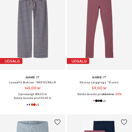
UDSALG
UDSALG
NAME IT
NAME IT
Loosefit Bukser 'NKFSURAJA'
Skinny Leggings 'Vivian'
145,00 kr
59,00 kr
Oprindeligt: 189,00 kr
Sidste laveste pris:
85,00 kr
-30%
Sidste laveste pris:
130,50 kr
+
3
+
5