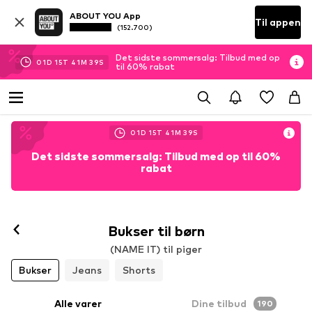
ABOUT YOU App
Til appen
(152.700)
Det sidste sommersalg: Tilbud med op
01
D
15
T
41
M
38
S
til 60% rabat
01
D
15
T
41
M
38
S
Det sidste sommersalg: Tilbud med op til 60%
rabat
Bukser til børn
(NAME IT) til piger
Bukser
Jeans
Shorts
Alle varer
Dine tilbud
190