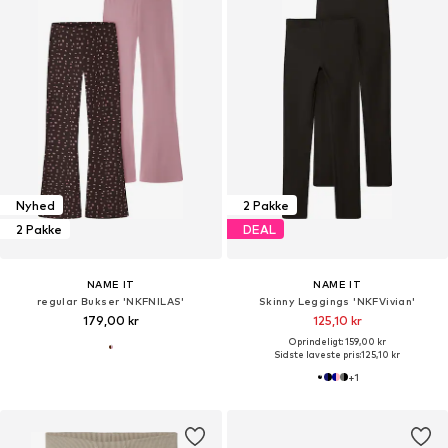
Nyhed
2 Pakke
2 Pakke
DEAL
NAME IT
NAME IT
regular Bukser 'NKFNILAS'
Skinny Leggings 'NKFVivian'
179,00 kr
125,10 kr
Oprindeligt: 159,00 kr
Sidste laveste pris:
125,10 kr
+
1