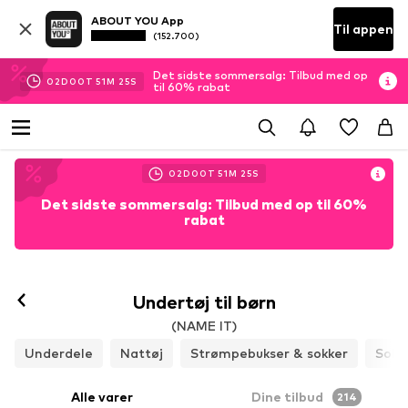
ABOUT YOU App
Til appen
(152.700)
Det sidste sommersalg: Tilbud med op
02
D
00
T
51
M
24
S
til 60% rabat
02
D
00
T
51
M
24
S
Det sidste sommersalg: Tilbud med op til 60%
rabat
Undertøj til børn
(NAME IT)
Underdele
Nattøj
Strømpebukser & sokker
Sokk
Alle varer
Dine tilbud
214