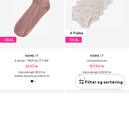
6 Pakke
DEAL
DEAL
NAME IT
NAME IT
Sokker 'NKFGLITTER'
Underbukser
26,10 kr
157,50 kr
Oprindeligt: 29,00 kr
Oprindeligt: 225,00 kr
Sidste laveste pris:
26,10 kr
Sidste laveste pris:
157,50 kr
1
Filter og sortering