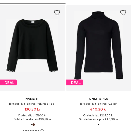
DEAL
DEAL
NAME IT
ONLY GIRLS
Bluser & t-shirts 'NKFBelisa'
Bluser & t-shirts 'Lela'
130,50 kr
440,30 kr
Oprindeligt: 165,00 kr
Oprindeligt: 1.265,00 kr
Sidste laveste pris:
130,50 kr
Sidste laveste pris:
440,30 kr