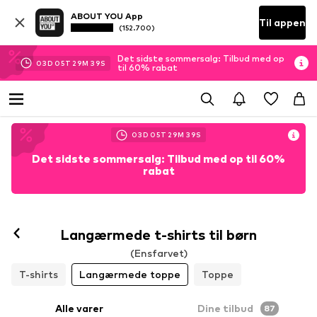
ABOUT YOU App
Til appen
(152.700)
Det sidste sommersalg: Tilbud med op
03
D
05
T
29
M
37
S
til 60% rabat
03
D
05
T
29
M
37
S
Det sidste sommersalg: Tilbud med op til 60%
rabat
Langærmede t-shirts til børn
(Ensfarvet)
T-shirts
Langærmede toppe
Toppe
Alle varer
Dine tilbud
87