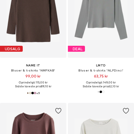
UDSALG
DEAL
NAME IT
LMTD
Bluser & t-shirts 'NMFKAB'
Bluser & t-shirts 'NLFDinci'
99,00 kr
63,75 kr
Oprindeligt: 115,00 kr
Oprindeligt: 149,00 kr
Sidste laveste pris:
89,10 kr
Sidste laveste pris:
62,10 kr
+
9