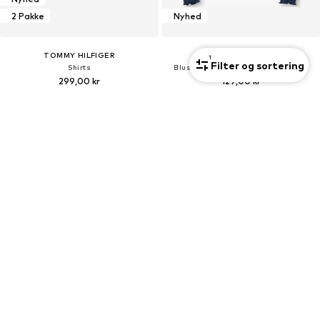
2 Pakke
Nyhed
TOMMY HILFIGER
ONLY GIRLS
1
Filter og sortering
Shirts
Bluser & t-shirts 'KOGFRANSISKA'
299,00 kr
129,00 kr
Nyhed
Nyhed