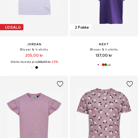
UDSALG
2 Pakke
JORDAN
NEXT
Bluser & t-shirts
Bluser & t-shirts
205,00 kr
137,00 kr
Sidste laveste pris:
265,00 kr
-22%
+
6