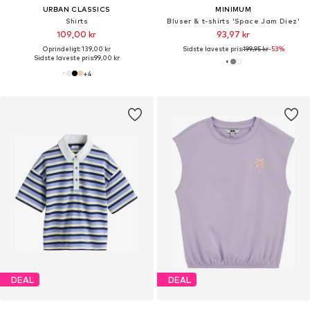
URBAN CLASSICS
MINIMUM
Shirts
Bluser & t-shirts 'Space Jam Diez'
109,00 kr
93,97 kr
Oprindeligt: 139,00 kr
Sidste laveste pris:
199,95 kr
-53%
Sidste laveste pris:
99,00 kr
+
4
DEAL
DEAL