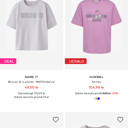
DEAL
UDSALG
NAME IT
HUMMEL
Bluser & t-shirts 'NKFDittelia'
Shirts
49,50 kr
104,96 kr
Oprindeligt: 115,00 kr
Sidste laveste pris:
149,95 kr
-30%
Sidste laveste pris:
46,75 kr