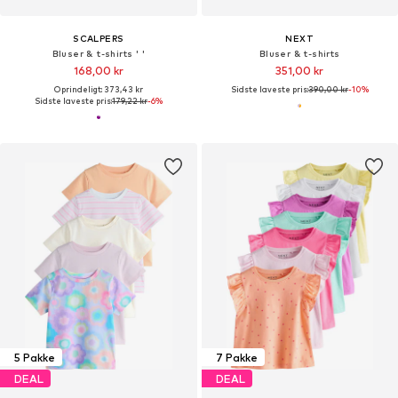
SCALPERS
NEXT
Bluser & t-shirts ' '
Bluser & t-shirts
168,00 kr
351,00 kr
Oprindeligt: 373,43 kr
Sidste laveste pris:
390,00 kr
-10%
Sidste laveste pris:
179,22 kr
-6%
5 Pakke
7 Pakke
DEAL
DEAL