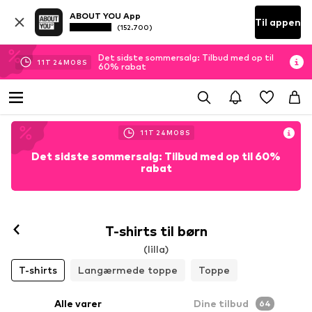
ABOUT YOU App
Til appen
(152.700)
Det sidste sommersalg: Tilbud med op til
11
T
24
M
06
S
60% rabat
11
T
24
M
06
S
Det sidste sommersalg: Tilbud med op til 60%
rabat
T-shirts til børn
(lilla)
T-shirts
Langærmede toppe
Toppe
Alle varer
Dine tilbud
64