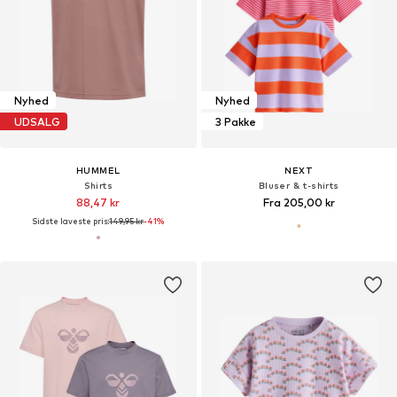
Nyhed
Nyhed
UDSALG
3 Pakke
HUMMEL
NEXT
Shirts
Bluser & t-shirts
88,47 kr
Fra 205,00 kr
Sidste laveste pris:
149,95 kr
-41%