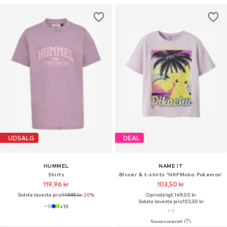
UDSALG
DEAL
HUMMEL
NAME IT
Shirts
Bluser & t-shirts 'NKFMuba Pokemon'
119,96 kr
103,50 kr
Sidste laveste pris:
149,95 kr
-20%
Oprindeligt: 149,00 kr
Sidste laveste pris:
103,50 kr
+
13