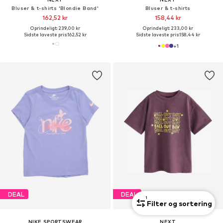
Bluser & t-shirts 'Blondie Band'
Bluser & t-shirts
162,52 kr
158,44 kr
Oprindeligt: 239,00 kr
Oprindeligt: 233,00 kr
Sidste laveste pris:
162,52 kr
Sidste laveste pris:
158,44 kr
+
1
DEAL
DEAL
1
Filter og sortering
NIKE SPORTSWEAR
NEXT