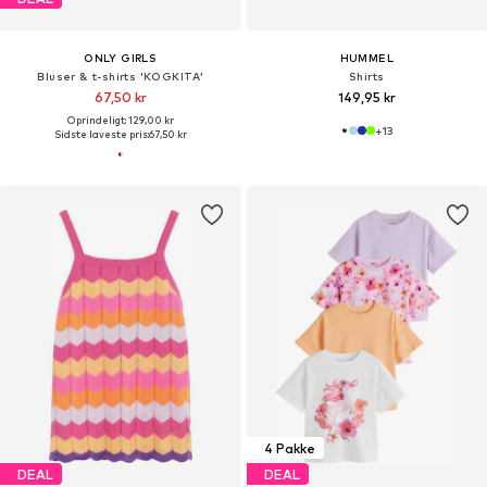
ONLY GIRLS
HUMMEL
Bluser & t-shirts 'KOGKITA'
Shirts
67,50 kr
149,95 kr
Oprindeligt: 129,00 kr
+
13
Sidste laveste pris:
67,50 kr
4 Pakke
DEAL
DEAL