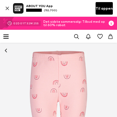
ABOUT YOU App
Til appen
(152.700)
Det sidste sommersalg: Tilbud med op
02
D
01
T
32
M
25
S
til 60% rabat