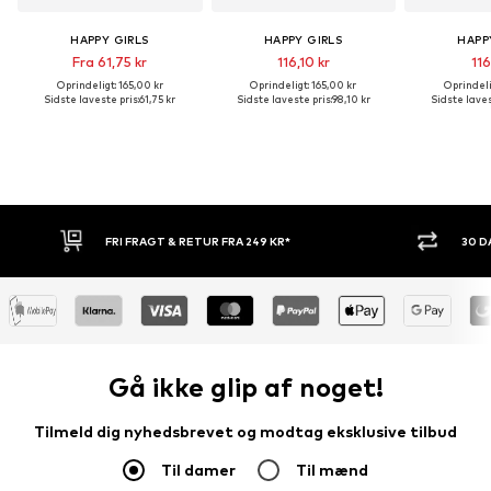
HAPPY GIRLS
HAPPY GIRLS
HAPP
Fra 61,75 kr
116,10 kr
116
Oprindeligt: 165,00 kr
Oprindeligt: 165,00 kr
Oprindeli
Sidste laveste pris:
61,75 kr
Sidste laveste pris:
98,10 kr
Sidste laves
FRI FRAGT & RETUR FRA 249 KR*
30 DAGES RE
Gå ikke glip af noget!
Tilmeld dig nyhedsbrevet og modtag eksklusive tilbud
Til damer
Til mænd