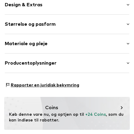
Design & Extras
Jersey
Størrelse og pasform
Kviltet søm/kant
Elastisk bånd/søm
Længde: 7/8-lang
All-Over-Mønster
Materiale og pleje
Pasform: Skinny
Let ru indvendig side
Blødt greb
Materiale: 60% Polyester - PES, 35% Bomuld, 5%
Producentoplysninger
Varenummer
HAP5068003000009
Elasthan
Eisend Kids e. K.
Atzmannstraße 4
Rapporter en juridisk bekymring
97469 Gochsheim
DE
versand@eisend-kids.com
Coins
Køb denne vare nu, og optjen op til 
+24 Coins
, som du 
kan indløse til rabatter.