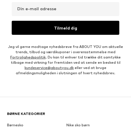
Din e-mail adresse
Tilmeld dig
Jeg vil gerne modtage nyhedsbreve fra ABOUT YOU om aktuelle
trends, tilbud og værdikuponer i overensstemmelse med
Fortrolighedspolitik
. Du kan til enhver tid trække dit samtykke
tilbage med virkning for fremtiden ved at sende en besked til
kundeservice@aboutyou.dk
eller ved at bruge
afmeldingsmuligheden i slutningen af hvert nyhedsbrev.
BØRNE KATEGORIER
Børnesko
Nike sko børn