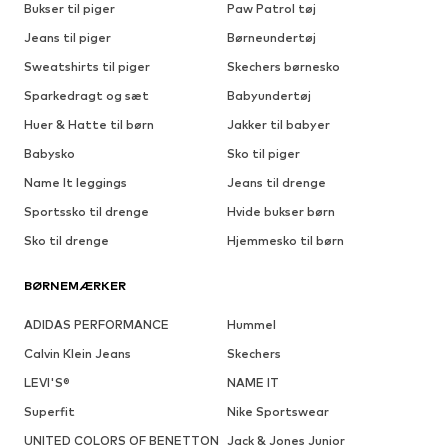
Bukser til piger
Paw Patrol tøj
Jeans til piger
Børneundertøj
Sweatshirts til piger
Skechers børnesko
Sparkedragt og sæt
Babyundertøj
Huer & Hatte til børn
Jakker til babyer
Babysko
Sko til piger
Name It leggings
Jeans til drenge
Sportssko til drenge
Hvide bukser børn
Sko til drenge
Hjemmesko til børn
BØRNEMÆRKER
ADIDAS PERFORMANCE
Hummel
Calvin Klein Jeans
Skechers
LEVI'S®
NAME IT
Superfit
Nike Sportswear
UNITED COLORS OF BENETTON
Jack & Jones Junior