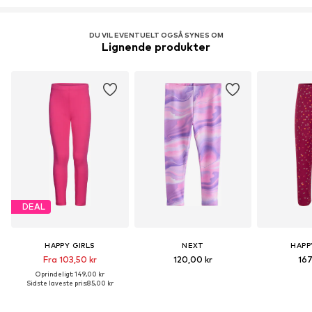
DU VIL EVENTUELT OGSÅ SYNES OM
Lignende produkter
DEAL
HAPPY GIRLS
NEXT
HAPP
Fra 103,50 kr
120,00 kr
167
Oprindeligt: 149,00 kr
Sidste laveste pris:
85,00 kr