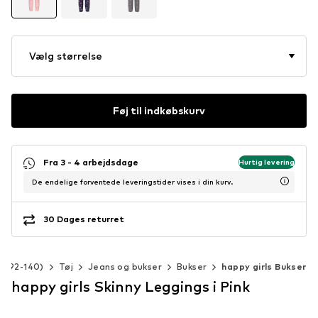
Vælg størrelse
Føj til indkøbskurv
Fra 3 - 4 arbejdsdage
Hurtig levering
De endelige forventede leveringstider vises i din kurv.
30 Dages returret
r. 92-140)
Tøj
Jeans og bukser
Bukser
happy girls Bukser
happy girls Skinny Leggings i Pink